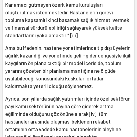
Kar amacı gütmeyen özerk kamu kuruluşları
oluşturulmak istenmektedir. Hastanelerin görevi
topluma kapsamlı ikinci basamak sağlık hizmeti vermek
ve finansal sürdürülebilirliği sağlayarak yüksek kalite
standartlarını yakalamaktır." [iii]
Ama bu ifadenin, hastane yönetimlerinde tıp dışı üyelerin
ağırlık kazandığı ve yönetimde gelir-gider dengesiyle ilgili
kaygıların ön plana çıktığı bir model içeriside, toplum
yararını gözeten bir planlama mantığına ne ölçüde
uyulabileceği konusundaki kuşkuları ortadan
kaldırmakta yeterli olduğu söylenemez.
Ayrıca, son yıllarda sağlık yatırımları içinde özel sektörün
payı kamu sektörünün payına göre giderek artma
eğiliminde olduğunu göz önüne alarak[iv], tüm
hastaneler arasında oluşması beklenen rekabet
ortamının orta vadede kamu hastanelerinin aleyhine
işleyeceğini öngörmek gerçekçi olacaktır.