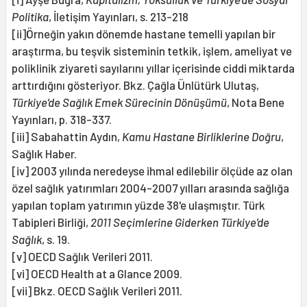
Politika
, İletişim Yayınları, s. 213-218
[ii]Örneğin yakın dönemde hastane temelli yapılan bir
araştırma, bu teşvik sisteminin tetkik, işlem, ameliyat ve
poliklinik ziyareti sayılarını yıllar içerisinde ciddi miktarda
arttırdığını gösteriyor. Bkz. Çağla Ünlütürk Ulutaş,
Türkiye'de Sağlık Emek Sürecinin Dönüşümü
, Nota Bene
Yayınları, p. 318-337.
[iii] Sabahattin Aydın,
Kamu Hastane Birliklerine Doğru
,
Sağlık Haber.
[iv] 2003 yılında neredeyse ihmal edilebilir ölçüde az olan
özel sağlık yatırımları 2004-2007 yılları arasında sağlığa
yapılan toplam yatırımın yüzde 38'e ulaşmıştır. Türk
Tabipleri Birliği,
2011 Seçimlerine Giderken Türkiye'de
Sağlık
, s. 19.
[v] OECD Sağlık Verileri 2011.
[vi] OECD Health at a Glance 2009.
[vii] Bkz. OECD Sağlık Verileri 2011.