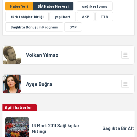
Haber Yeri
BİA Haber Merkezi
sağlık reformu
türk tabipleri birliği
yeşil kart
AKP
TTB
Sağlıkta Dönüşüm Programı
DYP
Volkan Yılmaz
Ayşe Buğra
ilgili haberler
13 Mart 2011 Sağlıkçılar
Sağlıkta Bir Alt
Mitingi