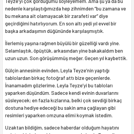
Teyze’yi çok gördüğümü söyleyemem. Ama şu ya da bu
nedenle karşılaştığımızda hep zihnimden “bu zamana ve
bu mekana ait olamayacak bir zarafeti var” diye
geçirdiğimi hatırlıyorum. En son altı yedi yıl evvel bir
başka arkadaşımın düğününde karşılaşmıştık.
İlerlemiş yaşına rağmen büyülü bir güzelliği vardı yine.
Selamlaştık, öpüştük, arkasından yine bakakaldım ben
uzun uzun. Son görüşümmüş meğer. Geçen yıl kaybettik.
Gülçin annesinin evinden, Leyla Teyze’nin yaptığı
tablolardan birkaç fotoğraf attı bize geçenlerde.
İnanamadım gözlerime. Leyla Teyze’yi bu tabloları
yaparken düşündüm. Sadece kendi evinin duvarlarını
süsleyecek; en fazla kızlarına, belki çok sevdiği birkaç
dostuna hediye edeceği bu sakin ama çağlayan gibi
resimleri yaparken omzuna elimi koymak istedim.
Uzaktan bildiğim, sadece haberdar olduğum hayatını