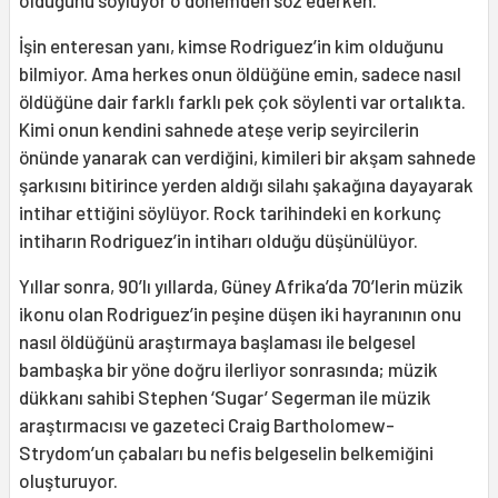
olduğunu söylüyor o dönemden söz ederken.
İşin enteresan yanı, kimse Rodriguez’in kim olduğunu
bilmiyor. Ama herkes onun öldüğüne emin, sadece nasıl
öldüğüne dair farklı farklı pek çok söylenti var ortalıkta.
Kimi onun kendini sahnede ateşe verip seyircilerin
önünde yanarak can verdiğini, kimileri bir akşam sahnede
şarkısını bitirince yerden aldığı silahı şakağına dayayarak
intihar ettiğini söylüyor. Rock tarihindeki en korkunç
intiharın Rodriguez’in intiharı olduğu düşünülüyor.
Yıllar sonra, 90’lı yıllarda, Güney Afrika’da 70’lerin müzik
ikonu olan Rodriguez’in peşine düşen iki hayranının onu
nasıl öldüğünü araştırmaya başlaması ile belgesel
bambaşka bir yöne doğru ilerliyor sonrasında; müzik
dükkanı sahibi Stephen ‘Sugar’ Segerman ile müzik
araştırmacısı ve gazeteci Craig Bartholomew-
Strydom’un çabaları bu nefis belgeselin belkemiğini
oluşturuyor.