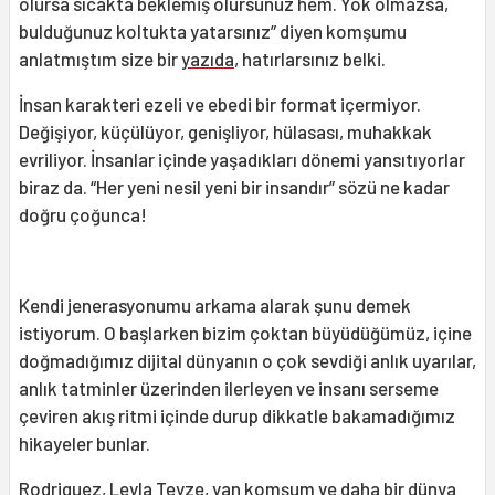
olursa sıcakta beklemiş olursunuz hem. Yok olmazsa,
bulduğunuz koltukta yatarsınız” diyen komşumu
anlatmıştım size bir
yazıda
, hatırlarsınız belki.
İnsan karakteri ezeli ve ebedi bir format içermiyor.
Değişiyor, küçülüyor, genişliyor, hülasası, muhakkak
evriliyor. İnsanlar içinde yaşadıkları dönemi yansıtıyorlar
biraz da. “Her yeni nesil yeni bir insandır” sözü ne kadar
doğru çoğunca!
Kendi jenerasyonumu arkama alarak şunu demek
istiyorum. O başlarken bizim çoktan büyüdüğümüz, içine
doğmadığımız dijital dünyanın o çok sevdiği anlık uyarılar,
anlık tatminler üzerinden ilerleyen ve insanı serseme
çeviren akış ritmi içinde durup dikkatle bakamadığımız
hikayeler bunlar.
Rodriguez, Leyla Teyze, yan komşum ve daha bir dünya