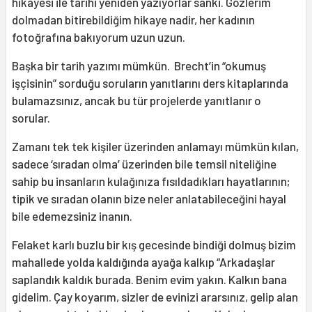
hikayesi ile tarihi yeniden yazıyorlar sanki. Gözlerim
dolmadan bitirebildiğim hikaye nadir, her kadının
fotoğrafına bakıyorum uzun uzun.
Başka bir tarih yazımı mümkün. Brecht’in “okumuş
işçisinin” sorduğu soruların yanıtlarını ders kitaplarında
bulamazsınız, ancak bu tür projelerde yanıtlanır o
sorular.
Zamanı tek tek kişiler üzerinden anlamayı mümkün kılan,
sadece ‘sıradan olma’ üzerinden bile temsil niteliğine
sahip bu insanların kulağınıza fısıldadıkları hayatlarının;
tipik ve sıradan olanın bize neler anlatabileceğini hayal
bile edemezsiniz inanın.
Felaket karlı buzlu bir kış gecesinde bindiği dolmuş bizim
mahallede yolda kaldığında ayağa kalkıp “Arkadaşlar
saplandık kaldık burada. Benim evim yakın. Kalkın bana
gidelim. Çay koyarım, sizler de evinizi ararsınız, gelip alan