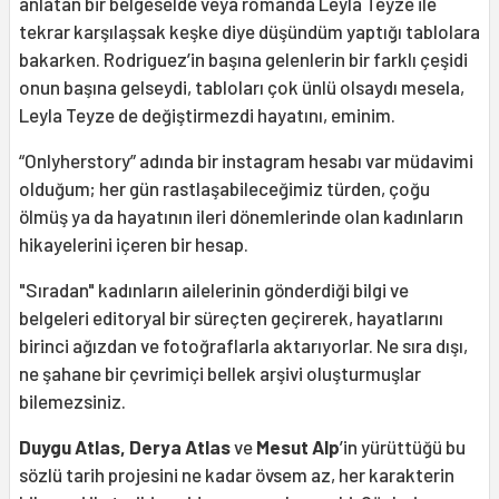
anlatan bir belgeselde veya romanda Leyla Teyze ile
tekrar karşılaşsak keşke diye düşündüm yaptığı tablolara
bakarken. Rodriguez’in başına gelenlerin bir farklı çeşidi
onun başına gelseydi, tabloları çok ünlü olsaydı mesela,
Leyla Teyze de değiştirmezdi hayatını, eminim.
“Onlyherstory” adında bir instagram hesabı var müdavimi
olduğum; her gün rastlaşabileceğimiz türden, çoğu
ölmüş ya da hayatının ileri dönemlerinde olan kadınların
hikayelerini içeren bir hesap.
"Sıradan" kadınların ailelerinin gönderdiği bilgi ve
belgeleri editoryal bir süreçten geçirerek, hayatlarını
birinci ağızdan ve fotoğraflarla aktarıyorlar. Ne sıra dışı,
ne şahane bir çevrimiçi bellek arşivi oluşturmuşlar
bilemezsiniz.
Duygu Atlas,
Derya Atlas
ve
Mesut Alp
’in yürüttüğü bu
sözlü tarih projesini ne kadar övsem az, her karakterin