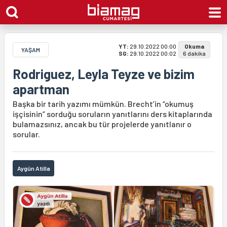
YT:
29.10.2022 00:00
Okuma
YAŞAM
SG:
29.10.2022 00:02
6 dakika
Rodriguez, Leyla Teyze ve bizim
apartman
Başka bir tarih yazımı mümkün. Brecht’in “okumuş
işçisinin” sorduğu soruların yanıtlarını ders kitaplarında
bulamazsınız, ancak bu tür projelerde yanıtlanır o
sorular.
Aygün Atilla