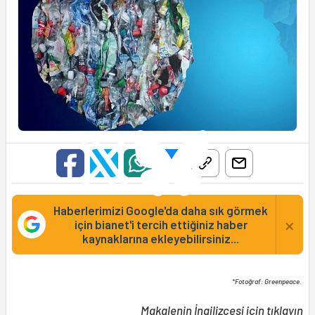
Haberlerimizi Google'da daha sık görmek
×
için bianet'i tercih ettiğiniz haber
kaynaklarına ekleyebilirsiniz...
*Fotoğraf: Greenpeace.
Makalenin
İngilizcesi
için tıklayın