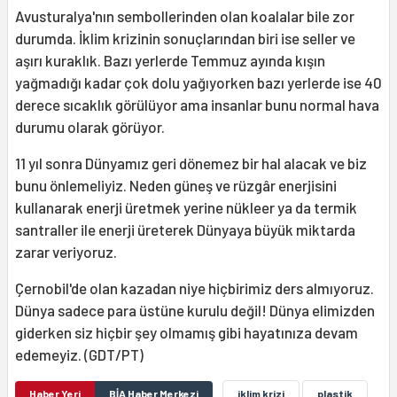
Avusturalya'nın sembollerinden olan koalalar bile zor
durumda. İklim krizinin sonuçlarından biri ise seller ve
aşırı kuraklık. Bazı yerlerde Temmuz ayında kışın
yağmadığı kadar çok dolu yağıyorken bazı yerlerde ise 40
derece sıcaklık görülüyor ama insanlar bunu normal hava
durumu olarak görüyor.
11 yıl sonra Dünyamız geri dönemez bir hal alacak ve biz
bunu önlemeliyiz. Neden güneş ve rüzgâr enerjisini
kullanarak enerji üretmek yerine nükleer ya da termik
santraller ile enerji üreterek Dünyaya büyük miktarda
zarar veriyoruz.
Çernobil'de olan kazadan niye hiçbirimiz ders almıyoruz.
Dünya sadece para üstüne kurulu değil! Dünya elimizden
giderken siz hiçbir şey olmamış gibi hayatınıza devam
edemeyiz. (GDT/PT)
Haber Yeri
BİA Haber Merkezi
iklim krizi
plastik