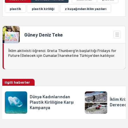
plastîk
plastik kirliliği
z kuşağından iklim yazıları
Güney Deniz Teke
İklim aktivisti öğrenci. Greta Thunberg'in başlattığı Fridays for
Future (Gelecek için Cumalar) hareketine Türkiye'den katılıyor.
ilgili haberler
Dünya Kadınlarından
İklim Kri
Plastik Kirliliğine Karşı
Derecede
Kampanya