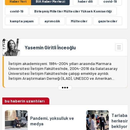
Haber Yeri
BİA Haber Merkezi
haber dili
covid-19
covîd-19
Birleşmiş Milletler Mülteciler Yüksek Komiserliği
kampta yaşam
ayrımcılık
Mülteciler
gazeteciler
Yasemin Giritli İnceoğlu
İletişim akademisyeni. 1984-2004 yılları arasında Marmara
Üniversitesi İletişim Fakültesi’nde, 2004-2016 da Galatasaray
Üniversitesi İletişim Fakültesi’nde çalışıp emekliye ayrıldı.
İletişim Araştırmaları Derneği (ILAD), UNESCO ve Amerikan...
bu haberin uzantıları
Tarlabaş
Pandemi, yoksulluk ve
herkesin 
medya
bekliyor