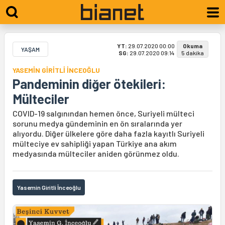
YT:
29.07.2020 00:00
Okuma
YAŞAM
SG:
29.07.2020 09:14
5 dakika
YASEMİN GİRİTLİ İNCEOĞLU
Pandeminin diğer ötekileri:
Mülteciler
COVID-19 salgınından hemen önce, Suriyeli mülteci
sorunu medya gündeminin en ön sıralarında yer
alıyordu. Diğer ülkelere göre daha fazla kayıtlı Suriyeli
mülteciye ev sahipliği yapan Türkiye ana akım
medyasında mülteciler aniden görünmez oldu.
Yasemin Giritli İnceoğlu