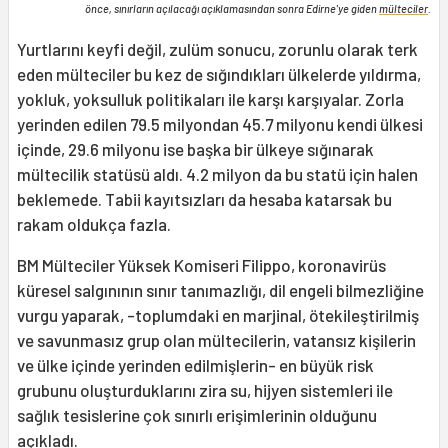
önce, sınırların açılacağı açıklamasından sonra Edirne'ye giden
mülteciler
.
Yurtlarını keyfi değil, zulüm sonucu, zorunlu olarak terk
eden mülteciler bu kez de sığındıkları ülkelerde yıldırma,
yokluk, yoksulluk politikaları ile karşı karşıyalar. Zorla
yerinden edilen 79.5 milyondan 45.7 milyonu kendi ülkesi
içinde, 29.6 milyonu ise başka bir ülkeye sığınarak
mültecilik statüsü aldı. 4.2 milyon da bu statü için halen
beklemede. Tabii kayıtsızları da hesaba katarsak bu
rakam oldukça fazla.
BM Mülteciler Yüksek Komiseri Filippo, koronavirüs
küresel salgınının sınır tanımazlığı, dil engeli bilmezliğine
vurgu yaparak, -toplumdaki en marjinal, ötekileştirilmiş
ve savunmasız grup olan mültecilerin, vatansız kişilerin
ve ülke içinde yerinden edilmişlerin- en büyük risk
grubunu oluşturduklarını zira su, hijyen sistemleri ile
sağlık tesislerine çok sınırlı erişimlerinin olduğunu
açıkladı.