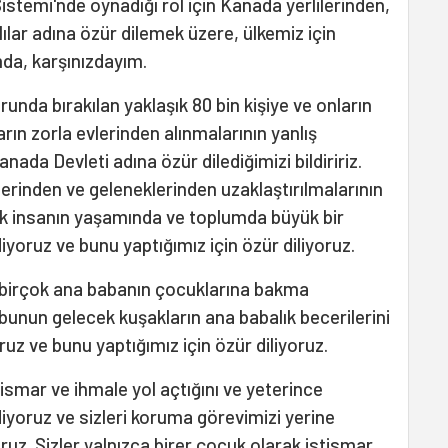
 Sistemi'nde oynadığı rol için Kanada yerlilerinden,
lar adına özür dilemek üzere, ülkemiz için
da, karşınızdayım.
orunda bırakılan yaklaşık 80 bin kişiye ve onların
ların zorla evlerinden alınmalarının yanlış
nada Devleti adına özür dilediğimizi bildiririz.
rlerinden ve geleneklerinden uzaklaştırılmalarının
ok insanın yaşamında ve toplumda büyük bir
diyoruz ve bunu yaptığımız için özür diliyoruz.
k birçok ana babanın çocuklarına bakma
e bunun gelecek kuşakların ana babalık becerilerini
oruz ve bunu yaptığımız için özür diliyoruz.
 istismar ve ihmale yol açtığını ve yeterince
iyoruz ve sizleri koruma görevimizi yerine
ruz. Sizler yalnızca birer çocuk olarak istismar