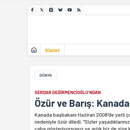
bianet
DÜNYA
SERDAR DEĞİRMENCİOĞLU'NDAN
Özür ve Barış: Kanada
Kanada başbakanı Haziran 2008'de yerli ço
nedeniyle özür diledi. "Sizler yaşadıkların
çaba gösteriyorsunuz ve artık biz de size k