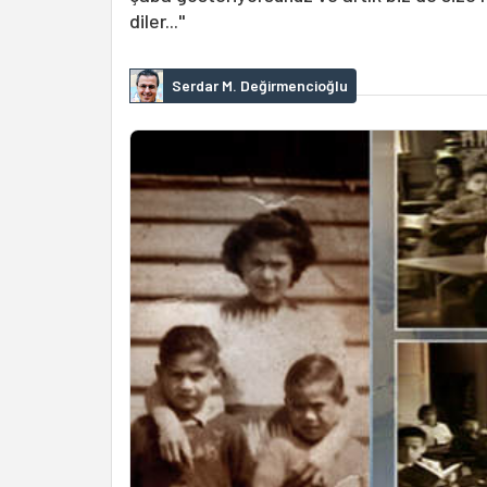
diler..."
Serdar M. Değirmencioğlu