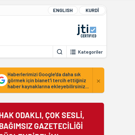
ENGLISH
KURDÎ
Kategoriler
Haberlerimizi Google'da daha sık
×
görmek için bianet'i tercih ettiğiniz
haber kaynaklarına ekleyebilirsiniz...
HAK ODAKLI, ÇOK SESLİ,
BAĞIMSIZ GAZETECİLİĞİ