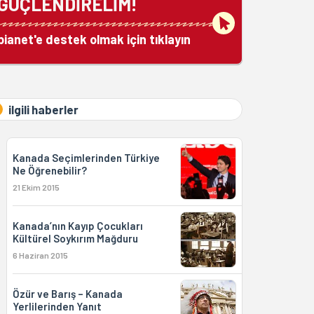
GÜÇLENDİRELİM!
bianet'e destek olmak için tıklayın
ilgili haberler
Kanada Seçimlerinden Türkiye
Ne Öğrenebilir?
21 Ekim 2015
Kanada’nın Kayıp Çocukları
Kültürel Soykırım Mağduru
6 Haziran 2015
Özür ve Barış – Kanada
Yerlilerinden Yanıt