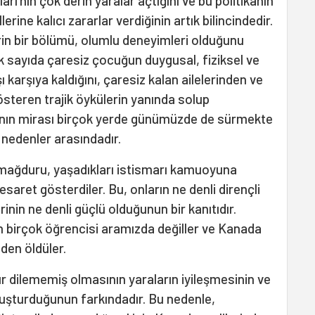
ları'nın çok derin yaralar açtığını ve bu politikanın
llerine kalıcı zararlar verdiğinin artık bilincindedir.
in bir bölümü, olumlu deneyimleri olduğunu
k sayıda çaresiz çocuğun duygusal, fiziksel ve
ı karşıya kaldığını, çaresiz kalan ailelerinden ve
österen trajik öykülerin yanında solup
arı'nın mirası birçok yerde günümüzde de sürmekte
 nedenler arasındadır.
rce mağduru, yaşadıkları istismarı kamuoyuna
saret gösterdiler. Bu, onların ne denli dirençli
rinin ne denli güçlü olduğunun bir kanıtıdır.
nın birçok öğrencisi aramızda değiller ve Kanada
den öldüler.
r dilememiş olmasının yaraların iyileşmesinin ve
uşturduğunun farkındadır. Bu nedenle,