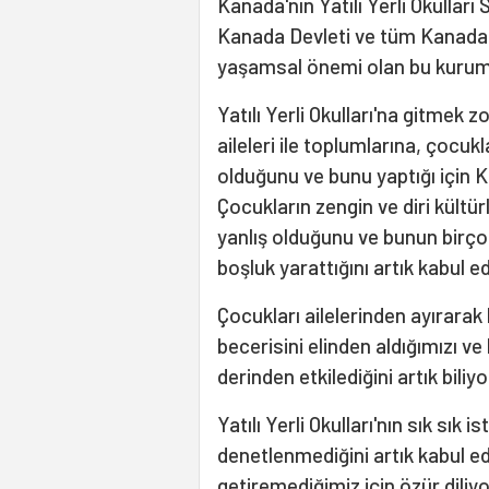
Kanada'nın Yatılı Yerli Okulları
Kanada Devleti ve tüm Kanadalı
yaşamsal önemi olan bu kurum
Yatılı Yerli Okulları'na gitmek z
aileleri ile toplumlarına, çocuk
olduğunu ve bunu yaptığı için Ka
Çocukların zengin ve diri kültü
yanlış olduğunu ve bunun birç
boşluk yarattığını artık kabul e
Çocukları ailelerinden ayırara
becerisini elinden aldığımızı v
derinden etkilediğini artık biliy
Yatılı Yerli Okulları'nın sık sık
denetlenmediğini artık kabul ed
getiremediğimiz için özür diliyo