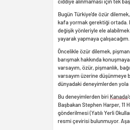
ciddiye alınmaması için tek baş
Bugün Türkiye'de özür dilemek,
kafa yormak gerektiği ortada. 
değişik yönleriyle ele alabilme
yayarak yapmaya çalışacağım.
Öncelikle özür dilemek, pişma
barışmak hakkında konuşmaya b
varsayım, özür, pişmanlık, ba
varsayım üzerine düşünmeye baş
dünyadaki deneyimlerden yola 
Bu deneyimlerden biri
Kanada
'
Başbakan Stephen Harper, 11 Haz
gönderilmesi (Yatılı Yerli Okul
resmi çevirisi bulunmuyor. Aşağ