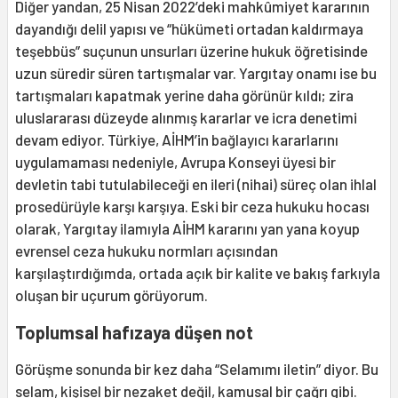
Diğer yandan, 25 Nisan 2022’deki mahkûmiyet kararının
dayandığı delil yapısı ve “hükümeti ortadan kaldırmaya
teşebbüs” suçunun unsurları üzerine hukuk öğretisinde
uzun süredir süren tartışmalar var. Yargıtay onamı ise bu
tartışmaları kapatmak yerine daha görünür kıldı; zira
uluslararası düzeyde alınmış kararlar ve icra denetimi
devam ediyor. Türkiye, AİHM’in bağlayıcı kararlarını
uygulamaması nedeniyle, Avrupa Konseyi üyesi bir
devletin tabi tutulabileceği en ileri (nihai) süreç olan ihlal
prosedürüyle karşı karşıya. Eski bir ceza hukuku hocası
olarak, Yargıtay ilamıyla AİHM kararını yan yana koyup
evrensel ceza hukuku normları açısından
karşılaştırdığımda, ortada açık bir kalite ve bakış farkıyla
oluşan bir uçurum görüyorum.
Toplumsal hafızaya düşen not
Görüşme sonunda bir kez daha “Selamımı iletin” diyor. Bu
selam, kişisel bir nezaket değil, kamusal bir çağrı gibi.