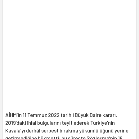
AİHM’in 11 Temmuz 2022 tarihli Büyük Daire kararı,
2019’daki ihlal bulgularını teyit ederek Türkiye’nin
Kavala’yı derhâl serbest bırakma yükümlülüğünü yerine
getirmediğine hükmetti; bu süreçte Sözleşme’nin 18.