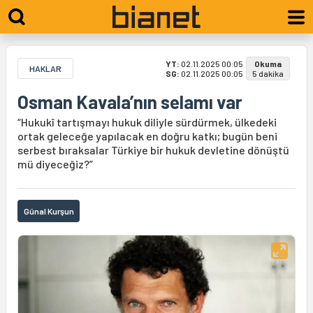
YT:
02.11.2025 00:05
Okuma
HAKLAR
SG:
02.11.2025 00:05
5 dakika
Osman Kavala’nın selamı var
“Hukukî tartışmayı hukuk diliyle sürdürmek, ülkedeki
ortak geleceğe yapılacak en doğru katkı; bugün beni
serbest bıraksalar Türkiye bir hukuk devletine dönüştü
mü diyeceğiz?”
Günal Kurşun