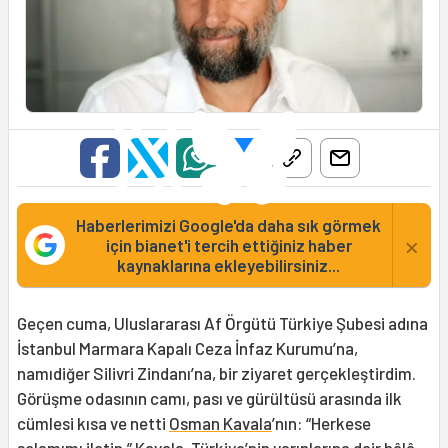
Haberlerimizi Google'da daha sık görmek
×
için bianet'i tercih ettiğiniz haber
kaynaklarına ekleyebilirsiniz...
Geçen cuma, Uluslararası Af Örgütü Türkiye Şubesi adına
İstanbul Marmara Kapalı Ceza İnfaz Kurumu’na,
namıdiğer Silivri Zindanı’na, bir ziyaret gerçekleştirdim.
Görüşme odasının camı, pası ve gürültüsü arasında ilk
cümlesi kısa ve netti
Osman Kavala
’nın: “Herkese
selamımı iletin.” Kavala, Türkiye’nin yarınlarına dair hâlâ