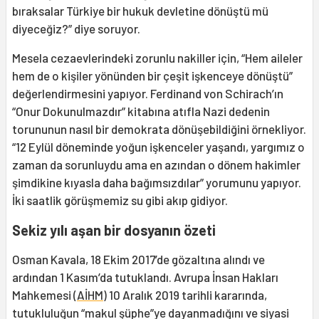
bıraksalar Türkiye bir hukuk devletine dönüştü mü
diyeceğiz?” diye soruyor.
Mesela cezaevlerindeki zorunlu nakiller için, “Hem aileler
hem de o kişiler yönünden bir çeşit işkenceye dönüştü”
değerlendirmesini yapıyor. Ferdinand von Schirach’ın
“Onur Dokunulmazdır” kitabına atıfla Nazi dedenin
torununun nasıl bir demokrata dönüşebildiğini örnekliyor.
“12 Eylül döneminde yoğun işkenceler yaşandı, yargımız o
zaman da sorunluydu ama en azından o dönem hakimler
şimdikine kıyasla daha bağımsızdılar” yorumunu yapıyor.
İki saatlik görüşmemiz su gibi akıp gidiyor.
Sekiz yılı aşan bir dosyanın özeti
Osman Kavala, 18 Ekim 2017’de gözaltına alındı ve
ardından 1 Kasım’da tutuklandı. Avrupa İnsan Hakları
Mahkemesi (
AİHM
) 10 Aralık 2019 tarihli kararında,
tutukluluğun “makul şüphe”ye dayanmadığını ve siyasi