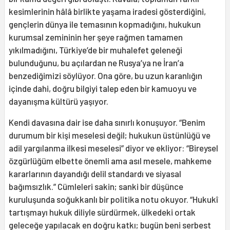
kesimlerinin hâlâ birlikte yaşama iradesi gösterdiğini,
gençlerin dünya ile temasının kopmadığını, hukukun
kurumsal zemininin her şeye rağmen tamamen
yıkılmadığını, Türkiye’de bir muhalefet geleneği
bulunduğunu, bu açılardan ne Rusya’ya ne İran’a
benzediğimizi söylüyor. Ona göre, bu uzun karanlığın
içinde dahi, doğru bilgiyi talep eden bir kamuoyu ve
dayanışma kültürü yaşıyor.
Kendi davasına dair ise daha sınırlı konuşuyor. “Benim
durumum bir kişi meselesi değil; hukukun üstünlüğü ve
adil yargılanma ilkesi meselesi” diyor ve ekliyor: “Bireysel
özgürlüğüm elbette önemli ama asıl mesele, mahkeme
kararlarının dayandığı delil standardı ve siyasal
bağımsızlık.” Cümleleri sakin; sanki bir düşünce
kuruluşunda soğukkanlı bir politika notu okuyor. “Hukukî
tartışmayı hukuk diliyle sürdürmek, ülkedeki ortak
geleceğe yapılacak en doğru katkı; bugün beni serbest