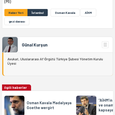
(Mİ)
Haber Yeri
İstanbul
Osman Kavala
AİHM
gezi davası
Günal Kurşun
Avukat, Uluslararası Af Örgütü Türkiye Şubesi Yönetim Kurulu
Üyesi
ilgili haberler
“AİHM’in 
Osman Kavala Madalyaya
ve onama
Goethe wergirt
kapsaya