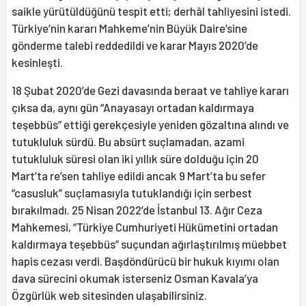
saikle yürütüldüğünü tespit etti; derhâl tahliyesini istedi.
Türkiye’nin kararı Mahkeme’nin Büyük Daire’sine
gönderme talebi reddedildi ve karar Mayıs 2020’de
kesinleşti.
18 Şubat 2020’de Gezi davasında beraat ve tahliye kararı
çıksa da, aynı gün “Anayasayı ortadan kaldırmaya
teşebbüs” ettiği gerekçesiyle yeniden gözaltına alındı ve
tutukluluk sürdü. Bu absürt suçlamadan, azami
tutukluluk süresi olan iki yıllık süre dolduğu için 20
Mart’ta re’sen tahliye edildi ancak 9 Mart’ta bu sefer
“casusluk” suçlamasıyla tutuklandığı için serbest
bırakılmadı. 25 Nisan 2022’de İstanbul 13. Ağır Ceza
Mahkemesi, “Türkiye Cumhuriyeti Hükümetini ortadan
kaldırmaya teşebbüs” suçundan ağırlaştırılmış müebbet
hapis cezası verdi. Başdöndürücü bir hukuk kıyımı olan
dava sürecini okumak isterseniz Osman Kavala’ya
Özgürlük web sitesinden ulaşabilirsiniz.