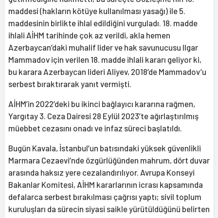
maddesi (hakların kötüye kullanılması yasağı) ile 5.
maddesinin birlikte ihlal edildiğini vurguladı. 18. madde
ihlali AİHM tarihinde çok az verildi, akla hemen
Azerbaycan’daki muhalif lider ve hak savunucusu Ilgar
Mammadov için verilen 18. madde ihlali kararı geliyor ki,
bu karara Azerbaycan lideri Aliyev, 2018’de Mammadov’u
serbest bıraktırarak yanıt vermişti.
AİHM’in 2022’deki bu ikinci bağlayıcı kararına rağmen,
Yargıtay 3. Ceza Dairesi 28 Eylül 2023’te ağırlaştırılmış
müebbet cezasını onadı ve infaz süreci başlatıldı.
Bugün Kavala, İstanbul’un batısındaki yüksek güvenlikli
Marmara Cezaevi’nde özgürlüğünden mahrum, dört duvar
arasında haksız yere cezalandırılıyor. Avrupa Konseyi
Bakanlar Komitesi, AİHM kararlarının icrası kapsamında
defalarca serbest bırakılması çağrısı yaptı; sivil toplum
kuruluşları da sürecin siyasi saikle yürütüldüğünü belirten