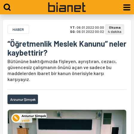
YT:
06.01.2022 00:00
Okuma
HABER
SG:
06.01.2022 00:02
4 dakika
“Öğretmenlik Meslek Kanunu” neler
kaybettirir?
Bütününe baktığımızda fişleyen, ayrıştıran, cezacı,
güvencesiz çalışmanın önünü açan ve sadece bu
maddelerden ibaret bir kanun önerisiyle karşı
karşıyayız.
Arzunur Şimşek