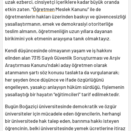
uzak ezberci, cinsiyetçi içeriklere kadar büyük oranda
etkin zaten. “
Öğretmen
Meslek Kanunu” ile de
öğretmenlerin hakları üzerinden baskıyı ve güvencesizliği
yasallaştırmanın, emek ve demokrasiyi otoriterliğe
teslim almanın, öğretmenliğin uzun yıllara dayanan
birikimini yok etmenin arayışına tanık olmaktayız.
Kendi düşüncesinde olmayanın yaşam ve iş hakkını
elinden alan 7315 Sayılı Güvenlik Soruşturması ve Arşiv
Araştırması Kanunu’ndaki aday öğretmen olarak
atanmanın şartı söz konusu taslakta da vurgulanarak;
her şeyden önce düşünce ve ifade özgürlüğünü
engelleyen, yasakçı anlayışın hüküm sürdüğü, fişlemenin
yasallaştığı bir hayatın “eğitimcileri” tarif edilmektedir.
Bugün Boğaziçi üniversitesinde demokratik ve özgür
üniversiteler için mücadele eden öğrencilerin, herhangi
bir üniversitede hak talep eden, barınma hakkı isteyen
öğrencinin, belki üniversitesinde yemek ücretlerine itiraz