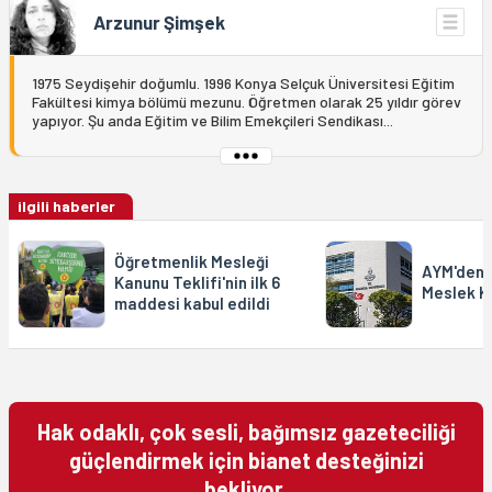
Arzunur Şimşek
1975 Seydişehir doğumlu. 1996 Konya Selçuk Üniversitesi Eğitim
Fakültesi kimya bölümü mezunu. Öğretmen olarak 25 yıldır görev
yapıyor. Şu anda Eğitim ve Bilim Emekçileri Sendikası...
ilgili haberler
Öğretmenlik Mesleği
AYM'den 
Kanunu Teklifi'nin ilk 6
Meslek K
maddesi kabul edildi
Hak odaklı, çok sesli, bağımsız gazeteciliği
güçlendirmek için bianet desteğinizi
bekliyor.