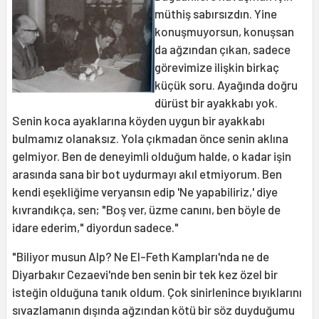
müthiş sabırsızdın. Yine
konuşmuyorsun, konuşsan
da ağzından çıkan, sadece
görevimize ilişkin birkaç
küçük soru. Ayağında doğru
dürüst bir ayakkabı yok.
Senin koca ayaklarına köyden uygun bir ayakkabı
bulmamız olanaksız. Yola çıkmadan önce senin aklına
gelmiyor. Ben de deneyimli olduğum halde, o kadar işin
arasında sana bir bot uydurmayı akıl etmiyorum. Ben
kendi eşekliğime veryansın edip 'Ne yapabiliriz,' diye
kıvrandıkça, sen; "Boş ver, üzme canını, ben böyle de
idare ederim," diyordun sadece."
"Biliyor musun Alp? Ne El-Feth Kampları'nda ne de
Diyarbakır Cezaevi'nde ben senin bir tek kez özel bir
isteğin olduğuna tanık oldum. Çok sinirlenince bıyıklarını
sıvazlamanın dışında ağzından kötü bir söz duyduğumu