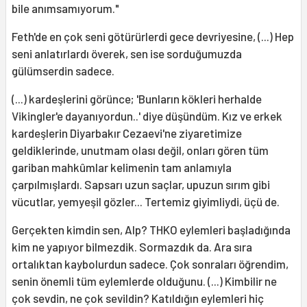
bile anımsamıyorum."
Feth'de en çok seni götürürlerdi gece devriyesine, (...) Hep
seni anlatırlardı överek, sen ise sorduğumuzda
gülümserdin sadece.
(...) kardeşlerini görünce; 'Bunların kökleri herhalde
Vikingler'e dayanıyordun..' diye düşündüm. Kız ve erkek
kardeşlerin Diyarbakır Cezaevi'ne ziyaretimize
geldiklerinde, unutmam olası değil, onları gören tüm
gariban mahkûmlar kelimenin tam anlamıyla
çarpılmışlardı. Sapsarı uzun saçlar, upuzun sırım gibi
vücutlar, yemyeşil gözler... Tertemiz giyimliydi, üçü de.
Gerçekten kimdin sen, Alp? THKO eylemleri başladığında
kim ne yapıyor bilmezdik. Sormazdık da. Ara sıra
ortalıktan kaybolurdun sadece. Çok sonraları öğrendim,
senin önemli tüm eylemlerde olduğunu. (...) Kimbilir ne
çok sevdin, ne çok sevildin? Katıldığın eylemleri hiç