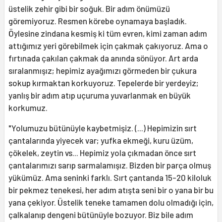
üstelik zehir gibi bir soğuk. Bir adım önümüzü
göremiyoruz. Resmen körebe oynamaya başladık.
Öylesine zindana kesmiş ki tüm evren, kimi zaman adım
attığımız yeri görebilmek için çakmak çakıyoruz. Ama o
fırtınada çakılan çakmak da anında sönüyor. Art arda
sıralanmışız; hepimiz ayağımızı görmeden bir çukura
sokup kırmaktan korkuyoruz. Tepelerde bir yerdeyiz;
yanlış bir adım atıp uçuruma yuvarlanmak en büyük
korkumuz.
"Yolumuzu bütünüyle kaybetmişiz. (...) Hepimizin sırt
çantalarında yiyecek var; yufka ekmeği, kuru üzüm,
çökelek, zeytin vs... Hepimiz yola çıkmadan önce sırt
çantalarımızı sarıp sarmalamışız. Bizden bir parça olmuş
yükümüz. Ama seninki farklı. Sırt çantanda 15-20 kiloluk
bir pekmez tenekesi, her adım atışta seni bir o yana bir bu
yana çekiyor. Üstelik teneke tamamen dolu olmadığı için,
çalkalanıp dengeni bütünüyle bozuyor. Biz bile adım