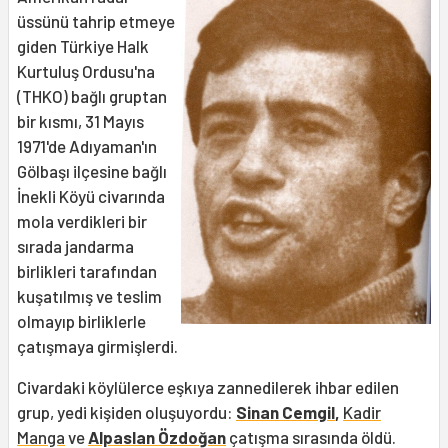
üssünü tahrip etmeye
giden Türkiye Halk
Kurtuluş Ordusu'na
(THKO) bağlı gruptan
bir kısmı, 31 Mayıs
1971'de Adıyaman'ın
Gölbaşı ilçesine bağlı
İnekli Köyü civarında
mola verdikleri bir
sırada jandarma
birlikleri tarafından
kuşatılmış ve teslim
olmayıp birliklerle
çatışmaya girmişlerdi.
Civardaki köylülerce eşkıya zannedilerek ihbar edilen
grup, yedi kişiden oluşuyordu:
Sinan Cemgil
,
Kadir
Manga
ve
Alpaslan Özdoğan
çatışma sırasında öldü.