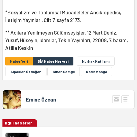
*Sosyalizm ve Toplumsal Mücadeleler Ansiklopedisi,
İletişim Yayınları, Cilt 7, sayfa 2173.
** Acılara Yenilmeyen Gülümseyişler, 12 Mart Deniz,
Yusuf, Hüseyin, İdamlar, Tekin Yayınları, 22008, 7. basım,
Atilla Keskin
Haber Yeri
BİA Haber Merkezi
Nurhak Katliamı
Alpaslan Özdoğan
Sinan Cemgil
Kadir Manga
Emine Özcan
ilgili haberler