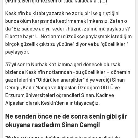
çıkmış. Ben gitmezsem ortada kalacaklar. (...)"
Keskin'in bu kitabı yazarak ne zorlu bir işe giriştiğini
bunca ölüm karşısında kestirmemek imkansız. Zaten o
da "Biz sadece acıyı, kederi, hüznü, zulmü mü paylaştık?
Elbette hayır!... Notlarımı süzdükçe paylaşmak istediğim
birçok güzellik çıktı su yüzüne" diyor ve bu "güzellikleri"
paylaşıyor.
37 yıl sonra Nurhak Katliamına geri dönecek olursak
bizler de Keskin'in notlarından -bu güzellikleri- dönemin
gazetelerinin "Öldürülen anarşikler" diye verdiği Sinan
Cemgil, Kadir Manga ve Alpaslan Özdoğan'ı ODTÜ ve
Erzurum üniversiteleri öğrencileri Sinan, Kadir ve
Alpaslan olarak Keskin'den alıntılayacağız.
Ne senden önce ne de sonra senin gibi şiir
okuyana rastladım Sinan Cemgil
"Bu kez rüzgarda dağılan simsiyah saçlarını elleriyle