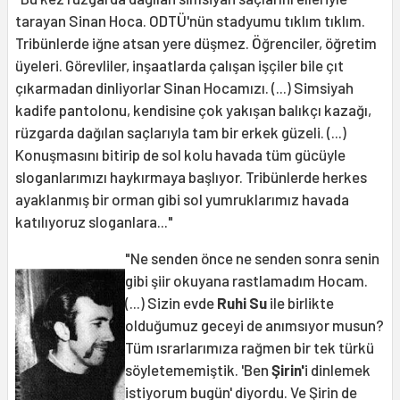
tarayan Sinan Hoca. ODTÜ'nün stadyumu tıklım tıklım.
Tribünlerde iğne atsan yere düşmez. Öğrenciler, öğretim
üyeleri. Görevliler, inşaatlarda çalışan işçiler bile çıt
çıkarmadan dinliyorlar Sinan Hocamızı. (...) Simsiyah
kadife pantolonu, kendisine çok yakışan balıkçı kazağı,
rüzgarda dağılan saçlarıyla tam bir erkek güzeli. (...)
Konuşmasını bitirip de sol kolu havada tüm gücüyle
sloganlarımızı haykırmaya başlıyor. Tribünlerde herkes
ayaklanmış bir orman gibi sol yumruklarımız havada
katılıyoruz sloganlara..."
"Ne senden önce ne senden sonra senin
gibi şiir okuyana rastlamadım Hocam.
(...) Sizin evde
Ruhi Su
ile birlikte
olduğumuz geceyi de anımsıyor musun?
Tüm ısrarlarımıza rağmen bir tek türkü
söyletememiştik. 'Ben
Şirin'
i dinlemek
istiyorum bugün' diyordu. Ve Şirin de