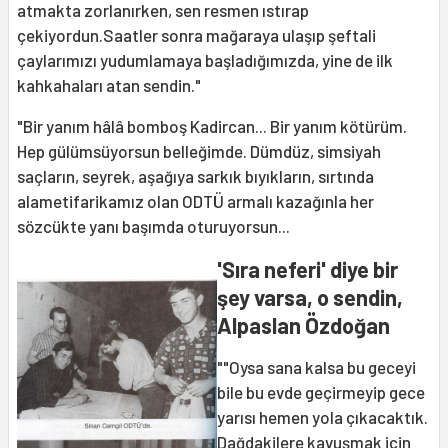
atmakta zorlanırken, sen resmen ıstırap
çekiyordun.Saatler sonra mağaraya ulaşıp şeftali
çaylarımızı yudumlamaya başladığımızda, yine de ilk
kahkahaları atan sendin."
"Bir yanım hâlâ bomboş Kadircan... Bir yanım kötürüm.
Hep gülümsüyorsun belleğimde. Dümdüz, simsiyah
saçların, seyrek, aşağıya sarkık bıyıkların, sırtında
alametifarikamız olan ODTÜ armalı kazağınla her
sözcükte yanı başımda oturuyorsun...
'Sıra neferi' diye bir
şey varsa, o sendin,
Alpaslan Özdoğan
""Oysa sana kalsa bu geceyi
bile bu evde geçirmeyip gece
yarısı hemen yola çıkacaktık.
Dağdakilere kavuşmak için