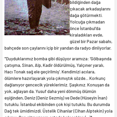
bildiğinden dağa
çıkacak arkadaşlarını
dağa götürmekti.
Yolcuğa çıkmadan
önce İstanbul'da
kiraladıkları evde,
güzel bir Pazar sabahı,
bahçede son çaylarını içip bir yandan da radyo dinliyorlar.
"Duyduklarımız bomba gibi düşüyor aramıza: 'Gölbaşında
çatışma, Sinan, Alp, Kadir öldürülmüş, Yalçıner yaralı,
Hacı Tonak sağ ele geçirilmiş'. Kendimizi acılara,
ölümlere hazırlayarak yola çıkmıştık sözde... Korkunç
dağlanıyor gencecik yüreklerimiz. Şaşkınız. Konuşan da
yok, ağlayan da. Yusuf daha yeni dönmüş ölümün
eşiğinden, Deniz (Deniz Gezmiş) ve Dede (Hüseyin İnan)
tutuklu. İstanbul ekibinden çok kişi tutuklu. Bu durumda
Dağ tek ümidimizdi. Üstelik Cihanlar (Cihan Alptekin) yola