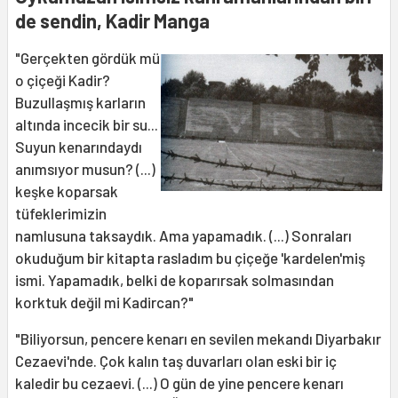
de sendin, Kadir Manga
"Gerçekten gördük mü
o çiçeği Kadir?
Buzullaşmış karların
altında incecik bir su...
Suyun kenarındaydı
anımsıyor musun? (...)
keşke koparsak
tüfeklerimizin
namlusuna taksaydık. Ama yapamadık. (...) Sonraları
okuduğum bir kitapta rasladım bu çiçeğe 'kardelen'miş
ismi. Yapamadık, belki de koparırsak solmasından
korktuk değil mi Kadircan?"
"Biliyorsun, pencere kenarı en sevilen mekandı Diyarbakır
Cezaevi'nde. Çok kalın taş duvarları olan eski bir iç
kaledir bu cezaevi. (...) O gün de yine pencere kenarı