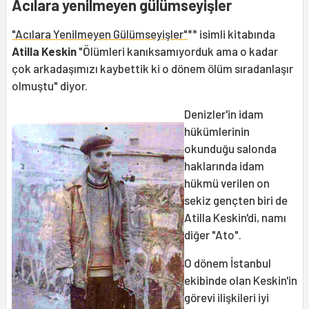
Acılara yenilmeyen gülümseyişler
"Acılara Yenilmeyen Gülümseyişler"
** isimli kitabında
Atilla Keskin
"Ölümleri kanıksamıyorduk ama o kadar
çok arkadaşımızı kaybettik ki o dönem ölüm sıradanlaşır
olmuştu" diyor.
Denizler'in idam
hükümlerinin
okunduğu salonda
haklarında idam
hükmü verilen on
sekiz gençten biri de
Atilla Keskin'di, namı
diğer "Ato".
O dönem İstanbul
ekibinde olan Keskin'in
görevi ilişkileri iyi