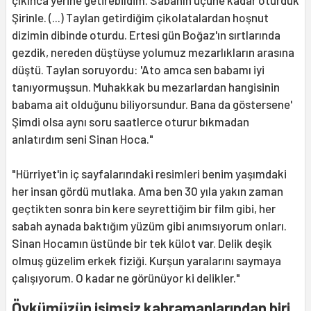
çıkınca yerine getirebildim. Sabahın üçüne kadar oturduk
Şirinle. (...) Taylan getirdiğim çikolatalardan hoşnut
dizimin dibinde oturdu. Ertesi gün Boğaz'ın sırtlarında
gezdik, nereden düştüyse yolumuz mezarlıkların arasına
düştü. Taylan soruyordu: 'Ato amca sen babamı iyi
tanıyormuşsun. Muhakkak bu mezarlardan hangisinin
babama ait olduğunu biliyorsundur. Bana da göstersene'
Şimdi olsa aynı soru saatlerce oturur bıkmadan
anlatırdım seni Sinan Hoca."
"Hürriyet'in iç sayfalarındaki resimleri benim yaşımdaki
her insan gördü mutlaka. Ama ben 30 yıla yakın zaman
geçtikten sonra bin kere seyrettiğim bir film gibi, her
sabah aynada baktığım yüzüm gibi anımsıyorum onları.
Sinan Hocamın üstünde bir tek külot var. Delik deşik
olmuş güzelim erkek fiziği. Kurşun yaralarını saymaya
çalışıyorum. O kadar ne görünüyor ki delikler."
Öykümüzün isimsiz kahramanlarından biri