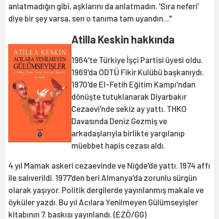
anlatmadığın gibi, aşklarını da anlatmadın. 'Sıra neferi'
diye bir şey varsa, sen o tanıma tam uyandın..."
Atilla Keskin hakkında
1964'te Türkiye İşçi Partisi üyesi oldu.
1969'da ODTÜ Fikir Kulübü başkanıydı.
1970'de El-Fetih Eğitim Kampı'ndan
dönüşte tutuklanarak Diyarbakır
Cezaevi'nde sekiz ay yattı. THKO
Davasında Deniz Gezmiş ve
arkadaşlarıyla birlikte yargılanıp
müebbet hapis cezası aldı.
4 yıl Mamak askeri cezaevinde ve Niğde'de yattı. 1974 affı
ile salıverildi. 1977'den beri Almanya'da zorunlu sürgün
olarak yaşıyor. Politik dergilerde yayınlanmış makale ve
öyküler yazdı. Bu yıl Acılara Yenilmeyen Gülümseyişler
kitabının 7. baskısı yayınlandı. (EZÖ/GG)