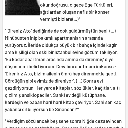
okur doğrusu, o gece Ege Türküleri,
ağıtlardan oluşan nefis bir konser
vermişti bizlere(...)"
"'Direniz Ato' dediğinde de çok güldürmüştün beni. (...)
Minübüsten inip bakımlı apartmanların arasında
yürüyoruz. İleride oldukça büyük bir bahçe içinde kagir
ama kişiliği olan eski bir İstanbul evine gözüm takılıyor.
'Bu kadar apartman arasında amma da direnmiş' diye
düşüncemi belirtiyorum. Cevabını unutmam imkansız:
'Direniriz Ato, bizim ailenin ömrü hep direnmekle geçti.
Gördüğün gibi evimiz de direniyor'. (...) Sonra evi
gezdiriyorsun. Her yerde kitaplar, sözlükler, kağıtlar, altı
çizilmiş ansiklopediler. Sanki ev değil kütüphane,
kardeşin ve baban harıl harıl kitap çeviriyor. Sahi sen kaç
yabancı dil biliyorsun be Sinancan?"
"Verdiğim sözü ancak beş sene sonra Niğde cezaevinden