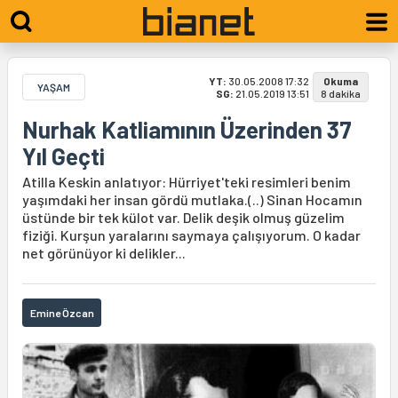
YT:
30.05.2008 17:32
Okuma
YAŞAM
SG:
21.05.2019 13:51
8 dakika
Nurhak Katliamının Üzerinden 37
Yıl Geçti
Atilla Keskin anlatıyor: Hürriyet'teki resimleri benim
yaşımdaki her insan gördü mutlaka.(..) Sinan Hocamın
üstünde bir tek külot var. Delik deşik olmuş güzelim
fiziği. Kurşun yaralarını saymaya çalışıyorum. O kadar
net görünüyor ki delikler...
Emine Özcan