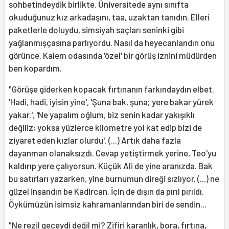
sohbetindeydik birlikte. Üniversitede aynı sınıfta
okuduğunuz kız arkadaşını, taa, uzaktan tanıdın. Elleri
paketlerle doluydu, simsiyah saçları seninki gibi
yağlanmışçasına parlıyordu. Nasıl da heyecanlandın onu
görünce. Kalem odasında 'özel' bir görüş iznini müdürden
ben kopardım.
"Görüşe giderken kopacak fırtınanın farkındaydın elbet.
'Hadi, hadi, iyisin yine', 'Şuna bak, şuna; yere bakar yürek
yakar.', 'Ne yapalım oğlum, biz senin kadar yakışıklı
değiliz; yoksa yüzlerce kilometre yol kat edip bizi de
ziyaret eden kızlar olurdu'. (...) Artık daha fazla
dayanman olanaksızdı. Cevap yetiştirmek yerine, Teo'yu
kaldırıp yere çalıyorsun. Küçük Ali de yine aranızda. Bak
bu satırları yazarken, yine burnumun direği sızlıyor. (...) ne
güzel insandın be Kadircan. İçin de dışın da pırıl pırıldı.
Öykümüzün isimsiz kahramanlarından biri de sendin...
"Ne rezil geceydi değil mi? Zifiri karanlık, bora, fırtına,