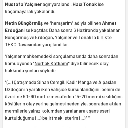
Mustafa Yalçıne
r ağır yaralandı.
Hacı Tonak
ise
kaçamayarak yakalandı.
Metin Güngörmüş
ve "hemşerim" adıyla bilinen
Ahmet
Erdoğan
ise kaçtılar. Daha sonra 6 Haziran'da yakalanan
Güngörmüş ve Erdoğan, Yalçıner ve Tonak'la birlikte
THKO Davasından yargılandılar.
Yalçıner mahkemedeki sorgulamasında daha sonradan
kamuoyunda "
Nurhak Katliamı
" diye bilinecek olay
hakkında şunları söyledi:
"(...) Çatışmada Sinan Cemgil, Kadir Manga ve Alpaslan
Özdoğan'ın yaralı iken vahşice kurşunlandığını, benim de
üzerime 50-60 metre mesafeden 15-20 mermi sıkıldığını,
köylülerin olay yerine gelmesi nedeniyle, sonradan atılan
mermilerle yalnız kolumdan yaralanarak şans eseri
kurtulduğumu (...) belirtmek isterim (...)" *