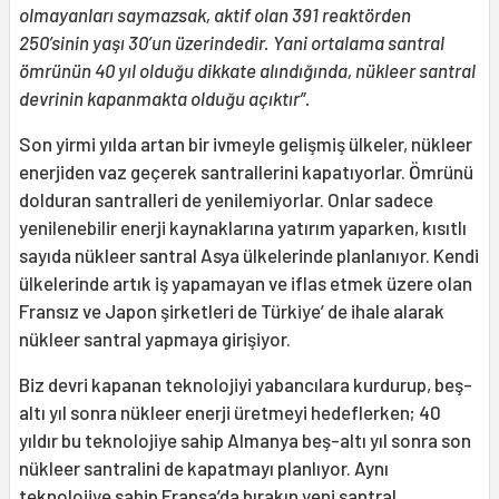
olmayanları saymazsak, aktif olan 391 reaktörden
250’sinin yaşı 30’un üzerindedir. Yani ortalama santral
ömrünün 40 yıl olduğu dikkate alındığında, nükleer santral
devrinin kapanmakta olduğu açıktır”.
Son yirmi yılda artan bir ivmeyle gelişmiş ülkeler, nükleer
enerjiden vaz geçerek santrallerini kapatıyorlar. Ömrünü
dolduran santralleri de yenilemiyorlar. Onlar sadece
yenilenebilir enerji kaynaklarına yatırım yaparken, kısıtlı
sayıda nükleer santral Asya ülkelerinde planlanıyor. Kendi
ülkelerinde artık iş yapamayan ve iflas etmek üzere olan
Fransız ve Japon şirketleri de Türkiye’ de ihale alarak
nükleer santral yapmaya girişiyor.
Biz devri kapanan teknolojiyi yabancılara kurdurup, beş-
altı yıl sonra nükleer enerji üretmeyi hedeflerken; 40
yıldır bu teknolojiye sahip Almanya beş-altı yıl sonra son
nükleer santralini de kapatmayı planlıyor. Aynı
teknolojiye sahip Fransa’da bırakın yeni santral