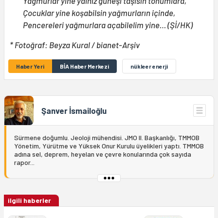
Yağmurlar yine yalnız güneşi taşısın tohumlara,
Çocuklar yine koşabilsin yağmurların içinde,
Pencereleri yağmurlara açabilelim yine… (Şİ/HK)
* Fotoğraf: Beyza Kural / bianet-Arşiv
Haber Yeri
BİA Haber Merkezi
nükleer enerji
Şanver İsmailoğlu
Sürmene doğumlu. Jeoloji mühendisi. JMO II. Başkanlığı, TMMOB
Yönetim, Yürütme ve Yüksek Onur Kurulu üyelikleri yaptı. TMMOB
adına sel, deprem, heyelan ve çevre konularında çok sayıda
rapor...
ilgili haberler