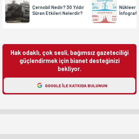
Çernobil Nedir? 30 Yıldır
Nükleer G
Süren Etkileri Nelerdir?
İnfografi
Hak odaklı, çok sesli, bağımsız gazeteciliği
güçlendirmek için bianet desteğinizi
bekliyor.
GOOGLE ILE KATKIDA BULUNUN