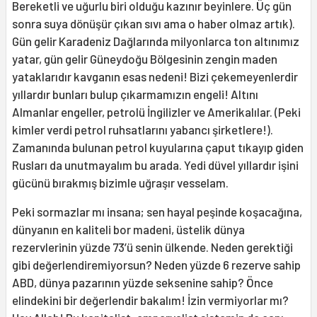
Bereketli ve uğurlu biri olduğu kazınır beyinlere. Üç gün
sonra suya dönüşür çıkan sıvı ama o haber olmaz artık).
Gün gelir Karadeniz Dağlarında milyonlarca ton altınımız
yatar, gün gelir Güneydoğu Bölgesinin zengin maden
yataklarıdır kavganın esas nedeni! Bizi çekemeyenlerdir
yıllardır bunları bulup çıkarmamızın engeli! Altını
Almanlar engeller, petrolü İngilizler ve Amerikalılar. (Peki
kimler verdi petrol ruhsatlarını yabancı şirketlere!).
Zamanında bulunan petrol kuyularına çaput tıkayıp giden
Rusları da unutmayalım bu arada. Yedi düvel yıllardır işini
gücünü bırakmış bizimle uğraşır vesselam.
Peki sormazlar mı insana; sen hayal peşinde koşacağına,
dünyanın en kaliteli bor madeni, üstelik dünya
rezervlerinin yüzde 73’ü senin ülkende. Neden gerektiği
gibi değerlendiremiyorsun? Neden yüzde 6 rezerve sahip
ABD, dünya pazarının yüzde seksenine sahip? Önce
elindekini bir değerlendir bakalım! İzin vermiyorlar mı?