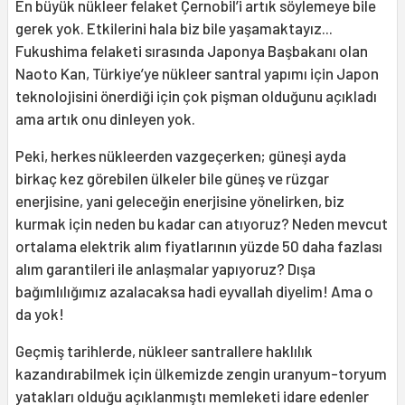
En büyük nükleer felaket Çernobil’i artık söylemeye bile
gerek yok. Etkilerini hala biz bile yaşamaktayız...
Fukushima felaketi sırasında Japonya Başbakanı olan
Naoto Kan, Türkiye’ye nükleer santral yapımı için Japon
teknolojisini önerdiği için çok pişman olduğunu açıkladı
ama artık onu dinleyen yok.
Peki, herkes nükleerden vazgeçerken; güneşi ayda
birkaç kez görebilen ülkeler bile güneş ve rüzgar
enerjisine, yani geleceğin enerjisine yönelirken, biz
kurmak için neden bu kadar can atıyoruz? Neden mevcut
ortalama elektrik alım fiyatlarının yüzde 50 daha fazlası
alım garantileri ile anlaşmalar yapıyoruz? Dışa
bağımlılığımız azalacaksa hadi eyvallah diyelim! Ama o
da yok!
Geçmiş tarihlerde, nükleer santrallere haklılık
kazandırabilmek için ülkemizde zengin uranyum-toryum
yatakları olduğu açıklanmıştı memleketi idare edenler