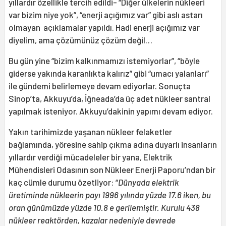
yıllardır özellikle tercih edildi- “Diğer ülkelerin nükleeri
var bizim niye yok”, “enerji açığımız var” gibi aslı astarı
olmayan açıklamalar yapıldı. Hadi enerji açığımız var
diyelim, ama çözümünüz çözüm değil…
Bu gün yine “bizim kalkınmamızı istemiyorlar”, “böyle
giderse yakında karanlıkta kalırız” gibi “umacı yalanları”
ile gündemi belirlemeye devam ediyorlar. Sonuçta
Sinop’ta, Akkuyu’da, İğneada’da üç adet nükleer santral
yapılmak isteniyor. Akkuyu’dakinin yapımı devam ediyor.
Yakın tarihimizde yaşanan nükleer felaketler
bağlamında, yöresine sahip çıkma adına duyarlı insanların
yıllardır verdiği mücadeleler bir yana, Elektrik
Mühendisleri Odasının son Nükleer Enerji Paporu’ndan bir
kaç cümle durumu özetliyor: “
Dünyada elektrik
üretiminde nükleerin payı 1996 yılında yüzde 17.6 iken, bu
oran günümüzde yüzde 10.8 e gerilemiştir. Kurulu 438
nükleer reaktörden, kazalar nedeniyle devrede