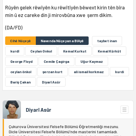
Rûyên gelek rêwîyên ku rêwîtîyên bêwext kirin tên bîra
min û ez careke din ji mirovbûna xwe şerm dikim.
(DA/FD)
Cihê Nûçeyê
Navenda Nûçeyan a BIAyê
taybet inan
kurdî
Ceylan Onkol
Kemal Kurkut
Kemal Kûrkût
George Floyd
Cemile Çagirga
Uğur Kaymaz
ceylan önkol
şerzan kurt
ali ismail korkmaz
kurdi
Bariş Çakan
Diyarî Asûr
Diyarî Asûr
Çukurova Üniversitesi Felsefe Bölümü Öğretmenliği mezunu.
Dicle Üniversitesi Felsefe Bölümü'nde masterini tamamladı.