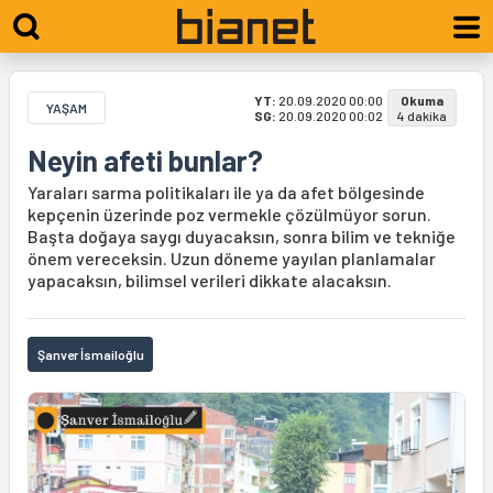
YT:
20.09.2020 00:00
Okuma
YAŞAM
SG:
20.09.2020 00:02
4 dakika
Neyin afeti bunlar?
Yaraları sarma politikaları ile ya da afet bölgesinde
kepçenin üzerinde poz vermekle çözülmüyor sorun.
Başta doğaya saygı duyacaksın, sonra bilim ve tekniğe
önem vereceksin. Uzun döneme yayılan planlamalar
yapacaksın, bilimsel verileri dikkate alacaksın.
Şanver İsmailoğlu