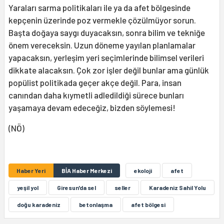
Yaraları sarma politikaları ile ya da afet bölgesinde
kepçenin üzerinde poz vermekle çözülmüyor sorun.
Başta doğaya saygı duyacaksın, sonra bilim ve tekniğe
önem vereceksin. Uzun döneme yayılan planlamalar
yapacaksın, yerleşim yeri seçimlerinde bilimsel verileri
dikkate alacaksın. Çok zor işler değil bunlar ama günlük
popülist politikada geçer akçe değil. Para, insan
canından daha kıymetli adledildiği sürece bunları
yaşamaya devam edeceğiz, bizden söylemesi!
(NÖ)
Haber Yeri
BİA Haber Merkezi
ekoloji
afet
yeşil yol
Giresun'da sel
seller
Karadeniz Sahil Yolu
doğu karadeniz
betonlaşma
afet bölgesi