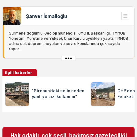
Şanver İsmailoğlu
Sürmene doğumlu. Jeoloji mühendisi. JMO II. Başkanlığı, TMMOB
Yönetim, Yürütme ve Yüksek Onur Kurulu üyelikleri yaptı. TMMOB
adına sel, deprem, heyelan ve çevre konularında çok sayıda
rapor...
ilgili haberler
"Giresun'daki selin nedeni
CHP'den 
yanlış arazi kullanımı"
Felaketi 
Hak odaklı, çok sesli, bağımsız gazeteciliği