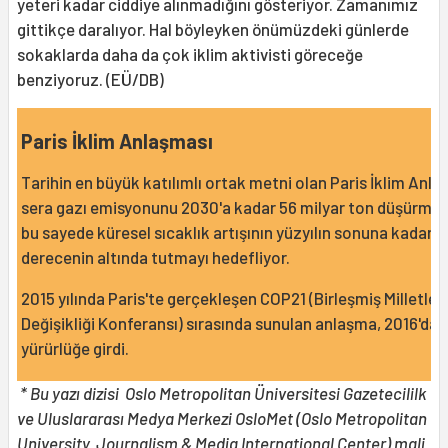
yeteri kadar ciddiye alınmadığını gösteriyor. Zamanımız
gittikçe daralıyor. Hal böyleyken önümüzdeki günlerde
sokaklarda daha da çok iklim aktivisti göreceğe
benziyoruz. (EÜ/DB)
Paris İklim Anlaşması
Tarihin en büyük katılımlı ortak metni olan Paris İklim Anla
sera gazı emisyonunu 2030'a kadar 56 milyar ton düşürmey
bu sayede küresel sıcaklık artışının yüzyılın sonuna kadar 2
derecenin altında tutmayı hedefliyor.
2015 yılında Paris'te gerçekleşen COP21 (Birleşmiş Milletler 
Değişikliği Konferansı) sırasında sunulan anlaşma, 2016'da
yürürlüğe girdi.
* Bu yazı dizisi Oslo Metropolitan Üniversitesi Gazetecililk
ve Uluslararası Medya Merkezi OsloMet (Oslo Metropolitan
University Journalism & Media International Center) mali