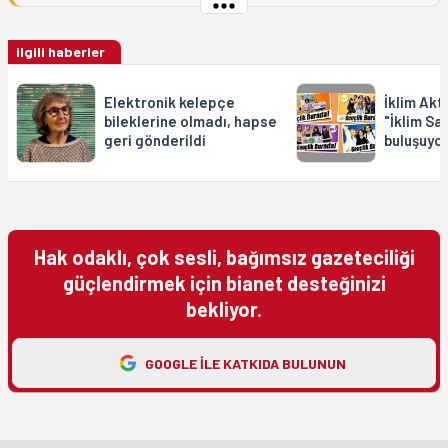
ilgili haberler
Elektronik kelepçe
İklim Akt
bileklerine olmadı, hapse
"İklim Sa
geri gönderildi
buluşuyo
Hak odaklı, çok sesli, bağımsız gazeteciliği
güçlendirmek için bianet desteğinizi
bekliyor.
GOOGLE ILE KATKIDA BULUNUN