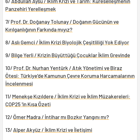
6/
Abdullah Aysu / İklim Krizi ve Tarım: Küreselleşmenin
Panzehiri Yerelleşmek
7/
Prof. Dr. Doğanay Tolunay / Doğanın Gücünün ve
Kırılganlığının Farkında mıyız?
8/
Aslı Gemci / İklim Krizi Biyolojik Çeşitliliği Yok Ediyor
9/
Bilge Yerli / Krizin Büyüttüğü Çocuklar İklim Grevinde
10/
Prof. Dr. Nurhan Yentürk / Atık Yönetimi ve Biraz
Ötesi: Türkiye'de Kamunun Çevre Koruma Harcamalarının
İncelenmesi
11/
Menekşe Kızıldere / İklim Krizi ve İklim Müzakereleri:
COP25 'in Kısa Özeti
12/
Ömer Madra / İntihar mı Bozkır Yangını mı?
13/
Alper Akyüz / İklim Krizi ve İletişimi