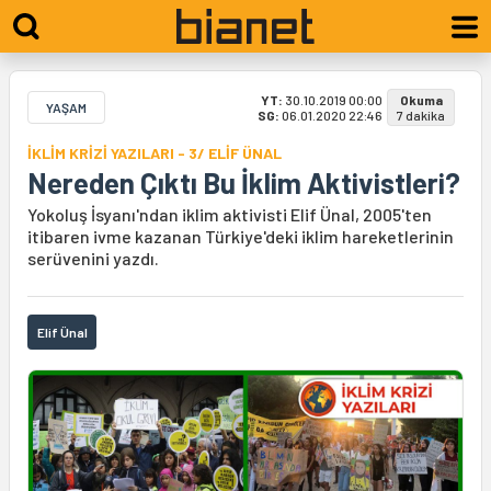
YT:
30.10.2019 00:00
Okuma
YAŞAM
SG:
06.01.2020 22:46
7 dakika
İKLİM KRİZİ YAZILARI - 3/ ELİF ÜNAL
Nereden Çıktı Bu İklim Aktivistleri?
Yokoluş İsyanı'ndan iklim aktivisti Elif Ünal, 2005'ten
itibaren ivme kazanan Türkiye'deki iklim hareketlerinin
serüvenini yazdı.
Elif Ünal