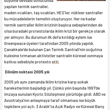
büyüme sevdası sonucunda
yapılan termik santraller,
maden ocakları, taş ocakları, HES’ler, nükleer santraller
bu mücadelelerin temelini oluşturuyor. Her ne kadar
termik santraller iklim krizinin başlıca sebeplerinden de
olsa buradaki protestolarda iklim krizi bir gerekçe olarak
yer almıyor. Bu durumun ilk defa kırıldığı eylem ise
Greenpeace üyeleri tarafından 2005 yılında yapıldı.
Çanakkale’de bulunan Çan Termik Santrali’nin soğutma
kulesine tırmanan aktivistler santralin küresel ısınmaya
katkısı sebebiyle protesto
etti
.
Dönüm noktası 2005 yılı
2005 yılı aynı zamanda iklim krizine karşı sokak
hareketlerinin başladığı yıl. Çünkü yılın başında 1997’de
imzaya sunulan Kyoto Sözleşmesi yürürlüğe girdi. ABD ve
Avustralya’nın anlaşmaya taraf olmaması ise büyük
tepkilere yol açtı. 3 Aralık’ta Açık Radyo ve Küresel Barış