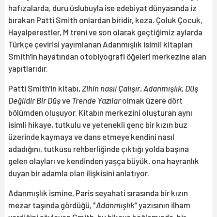
hafızalarda, duru üslubuyla ise edebiyat dünyasında iz
bırakan
Patti Smith
onlardan biridir, keza. Çoluk Çocuk,
Hayalperestler, M treni ve son olarak geçtiğimiz aylarda
Türkçe çevirisi yayımlanan Adanmışlık isimli kitapları
Smith'in hayatından otobiyografi öğeleri merkezine alan
yapıtlarıdır.
Patti Smith'in kitabı,
Zihin nasıl Çalışır
,
Adanmışlık
,
Düş
Değildir Bir Düş
ve
Trende Yazılar
olmak üzere dört
bölümden oluşuyor. Kitabın merkezini oluşturan aynı
isimli hikaye, tutkulu ve yetenekli genç bir kızın buz
üzerinde kaymaya ve dans etmeye kendini nasıl
adadığını, tutkusu rehberliğinde çıktığı yolda başına
gelen olayları ve kendinden yaşça büyük, ona hayranlık
duyan bir adamla olan ilişkisini anlatıyor.
Adanmışlık ismine, Paris seyahati sırasında bir kızın
mezar taşında gördüğü, "
Adanmışlık
" yazısının ilham