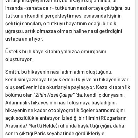
verdiğini söyleyen Smith, bu hikaye bağlamında, bir
insanda -sanata dair- tutkunun nasıl ortaya çıktığını, bu
tutkunun kendini gerçekleştirmesi esnasında kişinin
çektiği sancıları, o tutkuyu hayatının odağı, biricik
uğraşısı, artık olmazsa olmazı haline nasıl getirdiğini
ustaca anlatıyor.
Üstelik bu hikaye kitabın yalnızca omurgasını
oluşturuyor.
Smith, bu hikayenin nasıl adım adım oluştuğunu,
kendisini yazmaya teşvik eden itkiyi ve bu hikayenin var
oluş serüvenini de okurlarıyla paylaşıyor. Keza kitabın ilk
bölümü olan "
Zihin Nasıl Çalışır
" 'da, kendi iç dünyasını,
Adanmışlık hikayesinin nasıl oluşmaya başladığını,
hikayenin ne kadar otobiyografik öğeler barındırdığını
açık sözlülükle anlatıyor. İzlediği bir filmin (Rüzgarların
Arasında/ Martti Helde) ruhunda başlattığı çığın, daha
sonra çıktığı Paris seyahatinde gördükleriyle