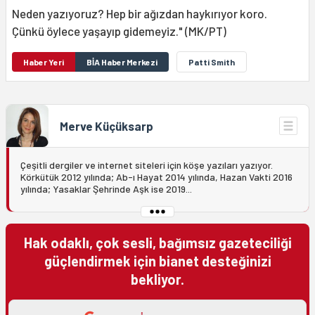
Neden yazıyoruz? Hep bir ağızdan haykırıyor koro.
Çünkü öylece yaşayıp gidemeyiz." (MK/PT)
Haber Yeri
BİA Haber Merkezi
Patti Smith
Merve Küçüksarp
Çeşitli dergiler ve internet siteleri için köşe yazıları yazıyor.
Körkütük 2012 yılında; Ab-ı Hayat 2014 yılında, Hazan Vakti 2016
yılında; Yasaklar Şehrinde Aşk ise 2019...
Hak odaklı, çok sesli, bağımsız gazeteciliği
güçlendirmek için bianet desteğinizi
bekliyor.