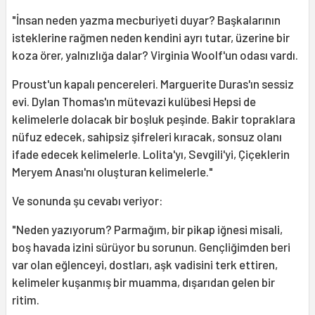
"İnsan neden yazma mecburiyeti duyar? Başkalarının
isteklerine rağmen neden kendini ayrı tutar, üzerine bir
koza örer, yalnızlığa dalar? Virginia Woolf'un odası vardı.
Proust'un kapalı pencereleri. Marguerite Duras'ın sessiz
evi. Dylan Thomas'ın mütevazi kulübesi Hepsi de
kelimelerle dolacak bir boşluk peşinde. Bakir topraklara
nüfuz edecek, sahipsiz şifreleri kıracak, sonsuz olanı
ifade edecek kelimelerle. Lolita'yı, Sevgili'yi, Çiçeklerin
Meryem Anası'nı oluşturan kelimelerle."
Ve sonunda şu cevabı veriyor:
"Neden yazıyorum? Parmağım, bir pikap iğnesi misali,
boş havada izini sürüyor bu sorunun. Gençliğimden beri
var olan eğlenceyi, dostları, aşk vadisini terk ettiren,
kelimeler kuşanmış bir muamma, dışarıdan gelen bir
ritim.