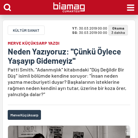
YT:
30.03.2019 00:00
Okuma
KÜLTÜR SANAT
SG:
30.03.2019 00:00
3 dakika
MERVE KÜÇÜKSARP YAZDI
Neden Yazıyoruz: "Çünkü Öylece
Yaşayıp Gidemeyiz"
Patti Smith, "Adanmışlık" kitabındaki "Düş Değildir Bir
Düş" isimli bölümde kendine soruyor: "İnsan neden
yazma mecburiyeti duyar? Başkalarının isteklerine
rağmen neden kendini ayrı tutar, üzerine bir koza örer,
yalnızlığa dalar?"
Merve Küçüksarp