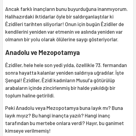
Ancak farklı inançların bunu buyurduğuna inanmıyorum.
Halihazırdaki iktidarlar öyle bir saldırganlaştılar ki
Êzidîleri tarihten siliyorlar! Onun için bugün Êzidîler de
kendilerini yeniden var etmenin ve aslında yeniden var
olmanın bir yolu olarak ölülerine saygı gösteriyorlar.
Anadolu ve Mezopotamya
Êzidîler, hele hele son yedi yılda, özellikle 73. fermandan
sonra hayatta kalanlar yeniden saldırıya uğradılar. İşte
Şengal! Êzidîler, Êzidî kadınların Musul’a götürülüp
arabaların içinde zincirlenmiş bir halde yakıldığı bir
toplum haline getirildi.
Peki Anadolu veya Mezopotamya buna layık mı? Buna
layık mıyız? Bu hangi inançta yazılı? Hangi inanç
tarafından bu mertebe onlara verdi? Hayır, bu ganimet
kimseye verilmemiş!