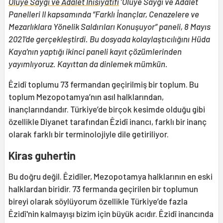
Ölüye Saygı ve Adalet İnisiyatifi
‘Ölüye Saygı ve Adalet
Panelleri II kapsamında “Farklı İnançlar, Cenazelere ve
Mezarlıklara Yönelik Saldırıları Konuşuyor” paneli, 8 Mayıs
2021'de gerçekleştirdi.
Bu dosyada kolaylaştıcılığını Hüda
Kaya'nın yaptığı ikinci paneli kayıt çözümlerinden
yayımlıyoruz. Kayıttan da dinlemek mümkün.
Êzidî toplumu 73 fermandan geçirilmiş bir toplum. Bu
toplum Mezopotamya’nın asıl halklarından,
inançlarındandır. Türkiye’de birçok kesimde olduğu gibi
özellikle Diyanet tarafından Êzidî inancı, farklı bir inanç
olarak farklı bir terminolojiyle dile getiriliyor.
Kiras guhertin
Bu doğru değil. Êzidîler, Mezopotamya halklarının en eski
halklardan biridir. 73 fermanda geçirilen bir toplumun
bireyi olarak söylüyorum özellikle Türkiye’de fazla
Êzidî'nin kalmayışı bizim için büyük acıdır. Êzidî inancında