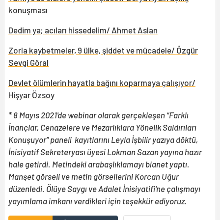
konuşması
Dedim ya; acıları hissedelim/ Ahmet Aslan
Zorla kaybetmeler, 9 ülke, şiddet ve mücadele/ Özgür
Sevgi Göral
Devlet ölümlerin hayatla bağını koparmaya çalışıyor/
Hişyar Özsoy
* 8 Mayıs 2021'de webinar olarak gerçekleşen
“Farklı
İnançlar, Cenazelere ve Mezarlıklara Yönelik Saldırıları
Konuşuyor” paneli
kayıtlarını Leyla İşbilir yazıya döktü,
İnisiyatif Sekreteryası üyesi Lokman Sazan yayına hazır
hale getirdi. Metindeki arabaşlıklamayı bianet yaptı.
Manşet görseli ve metin görsellerini Korcan Uğur
düzenledi. Ölüye Saygı ve Adalet İnisiyatifi'ne çalışmayı
yayımlama imkanı verdikleri için teşekkür ediyoruz.