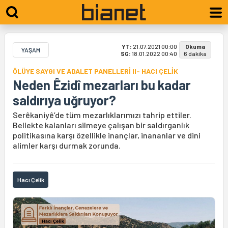
YT:
21.07.2021 00:00
Okuma
YAŞAM
SG:
18.01.2022 00:40
6 dakika
ÖLÜYE SAYGI VE ADALET PANELLERİ II- HACI ÇELİK
Neden Êzidî mezarları bu kadar
saldırıya uğruyor?
Serêkaniyê’de tüm mezarlıklarımızı tahrip ettiler.
Bellekte kalanları silmeye çalışan bir saldırganlık
politikasına karşı özellikle inançlar, inananlar ve dini
alimler karşı durmak zorunda.
Hacı Çelik