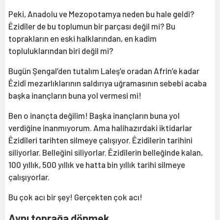
Peki, Anadolu ve Mezopotamya neden bu hale geldi?
Êzidîler de bu toplumun bir parçası değil mi? Bu
toprakların en eski halklarından, en kadim
topluluklarından biri değil mi?
Bugün Şengal’den tutalım Laleş’e oradan Afrin’e kadar
Êzidî mezarlıklarının saldırıya uğramasının sebebi acaba
başka inançların buna yol vermesi mi!
Ben o inançta değilim! Başka inançların buna yol
verdiğine inanmıyorum. Ama halihazırdaki iktidarlar
Êzidîleri tarihten silmeye çalışıyor. Êzidîlerin tarihini
siliyorlar. Belleğini siliyorlar. Êzidîlerin belleğinde kalan,
100 yıllık, 500 yıllık ve hatta bin yıllık tarihi silmeye
çalışıyorlar.
Bu çok acı bir şey! Gerçekten çok acı!
Aynı toprağa dönmek