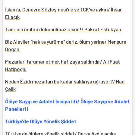
İslam'a, Cenevre Sözleşmesi'ne ve TCK'ye aykırı/ İhsan
Eliaçık
Tanrının mührü dokunulmaz olsun!/ Pakrat Estukyan
Biz Aleviler "hakka yürüme" deriz, ölüm yerine/ Menşure
Doğan
Mezarları tarumar etmek hafızaya saldırıdır/ Ali Fuat
Hatipoğlu
Neden Êzidî mezarları bu kadar saldırıya uğruyor?/ Hacı
Çelik
Ölüye Saygı ve Adalet İnisiyatifi/ Ölüye Saygı ve Adalet
Panelleri I
Türkiye'de Ölüye Yönelik Şiddet
Türkiye'de ölülere yönelik şiddet/ Derya Aydın açılış