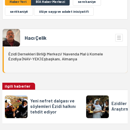
Haber Yeri
BİA Haber Merkezi
serekaniye
serêkaniyê
ölüye saygı ve adalet inisiyatifi
Hacı Çelik
Êzidî Dernekleri Birliği Merkezi/
Navenda Mal û Komele
Êzidîya (NAV-YEK) Eşbaşkanı, Almanya
ilgili haberler
Yeni nefret dalgası ve
Ezidiler i
söylemleri Êzidî halkını
Araştırm
tehdit ediyor