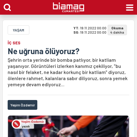
YT:
19.11.2022 00:00
Okuma
YAŞAM
SG:
19.11.2022 00:00
4 dakika
İÇ SES
Ne uğruna ölüyoruz?
Şehrin orta yerinde bir bomba patlıyor, bir katliam
yaşanıyor. Görüntüleri izlerken kanımız çekiliyor, "bu
nasıl bir felaket, ne kadar korkunç bir katliam" diyoruz,
ölenlere rahmet, kalanlara sabır diliyoruz, sonra yemek
yemeye devam ediyoruz...
Yeşim Özdemir