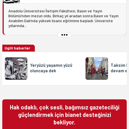
Anadolu Üniversitesi İletişim Fakültesi, Basın ve Yayın
Bölümü’nden mezun oldu. Birkaç yıl aradan sonra Basın ve Yayın
Anabilim Dalı’nda yüksek lisans eğitimine başladı. Üniversite
yıllarında...
ilgili haberler
Yeryüzü yaşamın yüzü
Taksim h
oluncaya dek
devam ed
Hak odaklı, çok sesli, bağımsız gazeteciliği
güçlendirmek için bianet desteğinizi
bekliyor.