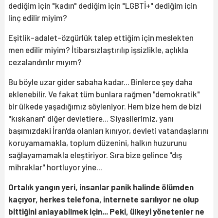
dediğim için "kadın" dediğim için "LGBTİ+" dediğim için
linç edilir miyim?
Eşitlik-adalet-özgürlük talep ettiğim için meslekten
men edilir miyim? İtibarsızlaştırılıp işsizlikle, açlıkla
cezalandırılır mıyım?
Bu böyle uzar gider sabaha kadar... Binlerce şey daha
eklenebilir. Ve fakat tüm bunlara rağmen "demokratik"
bir ülkede yaşadığımız söyleniyor. Hem bize hem de bizi
"kıskanan" diğer devletlere... Siyasilerimiz, yanı
başımızdaki İran'da olanları kınıyor, devleti vatandaşlarını
koruyamamakla, toplum düzenini, halkın huzurunu
sağlayamamakla eleştiriyor. Sıra bize gelince "dış
mihraklar" hortluyor yine...
Ortalık yangın yeri, insanlar panik halinde ölümden
kaçıyor, herkes telefona, internete sarılıyor ne olup
bittiğini anlayabilmek için... Peki, ülkeyi yönetenler ne