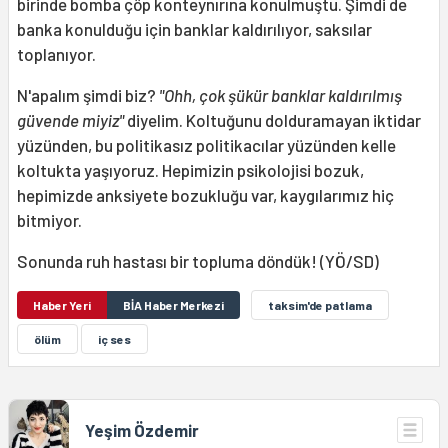
birinde bomba çöp konteynırına konulmuştu. Şimdi de
banka konulduğu için banklar kaldırılıyor, saksılar
toplanıyor.
N'apalım şimdi biz?
"Ohh, çok şükür banklar kaldırılmış
güvende miyiz"
diyelim. Koltuğunu dolduramayan iktidar
yüzünden, bu politikasız politikacılar yüzünden kelle
koltukta yaşıyoruz. Hepimizin psikolojisi bozuk,
hepimizde anksiyete bozukluğu var, kaygılarımız hiç
bitmiyor.
Sonunda ruh hastası bir topluma döndük! (YÖ/SD)
Haber Yeri
BİA Haber Merkezi
taksim'de patlama
ölüm
iç ses
Yeşim Özdemir