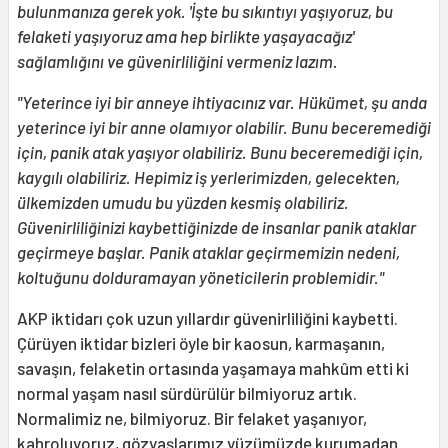
bulunmanıza gerek yok. 'İşte bu sıkıntıyı yaşıyoruz, bu
felaketi yaşıyoruz ama hep birlikte yaşayacağız'
sağlamlığını ve güvenirliliğini vermeniz lazım.
"Yeterince iyi bir anneye ihtiyacınız var. Hükümet, şu anda
yeterince iyi bir anne olamıyor olabilir. Bunu beceremediği
için, panik atak yaşıyor olabiliriz. Bunu beceremediği için,
kaygılı olabiliriz. Hepimiz iş yerlerimizden, gelecekten,
ülkemizden umudu bu yüzden kesmiş olabiliriz.
Güvenirliliğinizi kaybettiğinizde de insanlar panik ataklar
geçirmeye başlar. Panik ataklar geçirmemizin nedeni,
koltuğunu dolduramayan yöneticilerin problemidir."
AKP iktidarı çok uzun yıllardır güvenirliliğini kaybetti.
Çürüyen iktidar bizleri öyle bir kaosun, karmaşanın,
savaşın, felaketin ortasında yaşamaya mahkûm etti ki
normal yaşam nasıl sürdürülür bilmiyoruz artık.
Normalimiz ne, bilmiyoruz. Bir felaket yaşanıyor,
kahroluyoruz, gözyaşlarımız yüzümüzde kurumadan