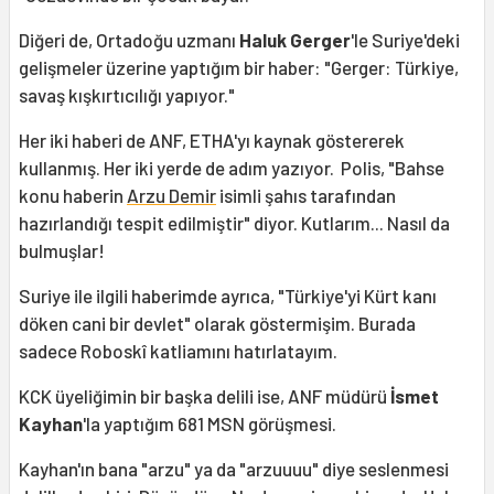
Diğeri de, Ortadoğu uzmanı
Haluk Gerger
'le Suriye'deki
gelişmeler üzerine yaptığım bir haber: "Gerger: Türkiye,
savaş kışkırtıcılığı yapıyor."
Her iki haberi de ANF, ETHA'yı kaynak göstererek
kullanmış. Her iki yerde de adım yazıyor. Polis, "Bahse
konu haberin
Arzu Demir
isimli şahıs tarafından
hazırlandığı tespit edilmiştir" diyor. Kutlarım... Nasıl da
bulmuşlar!
Suriye ile ilgili haberimde ayrıca, "Türkiye'yi Kürt kanı
döken cani bir devlet" olarak göstermişim. Burada
sadece Roboskî katliamını hatırlatayım.
KCK üyeliğimin bir başka delili ise, ANF müdürü
İsmet
Kayhan
'la yaptığım 681 MSN görüşmesi.
Kayhan'ın bana "arzu" ya da "arzuuuu" diye seslenmesi