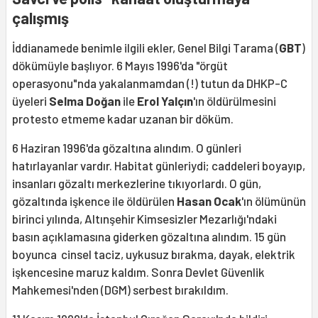
çalışmış
İddianamede benimle ilgili ekler, Genel Bilgi Tarama (
GBT
)
dökümüyle başlıyor. 6 Mayıs 1996'da "örgüt
operasyonu"nda yakalanmamdan (!) tutun da DHKP-C
üyeleri
Selma Doğan
ile
Erol Yalçın
'ın öldürülmesini
protesto etmeme kadar uzanan bir döküm.
6 Haziran 1996'da gözaltına alındım. O günleri
hatırlayanlar vardır. Habitat günleriydi; caddeleri boyayıp,
insanları gözaltı merkezlerine tıkıyorlardı. O gün,
gözaltında işkence ile öldürülen
Hasan Ocak
'ın ölümünün
birinci yılında, Altınşehir Kimsesizler Mezarlığı'ndaki
basın açıklamasına giderken gözaltına alındım. 15 gün
boyunca cinsel taciz, uykusuz bırakma, dayak, elektrik
işkencesine maruz kaldım. Sonra Devlet Güvenlik
Mahkemesi'nden (DGM) serbest bırakıldım.