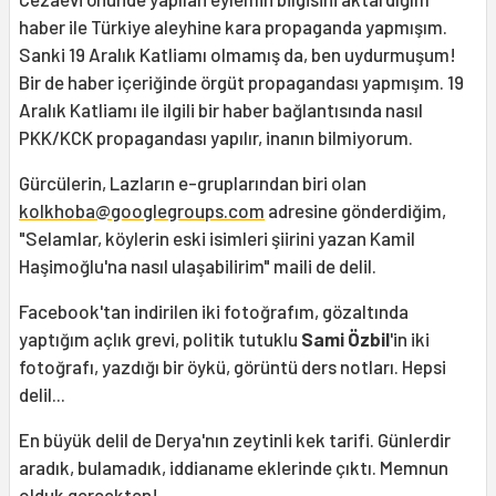
haber ile Türkiye aleyhine kara propaganda yapmışım.
Sanki 19 Aralık Katliamı olmamış da, ben uydurmuşum!
Bir de haber içeriğinde örgüt propagandası yapmışım. 19
Aralık Katliamı ile ilgili bir haber bağlantısında nasıl
PKK/KCK propagandası yapılır, inanın bilmiyorum.
Gürcülerin, Lazların e-gruplarından biri olan
kolkhoba@googlegroups.com
adresine gönderdiğim,
"Selamlar, köylerin eski isimleri şiirini yazan Kamil
Haşimoğlu'na nasıl ulaşabilirim" maili de delil.
Facebook'tan indirilen iki fotoğrafım, gözaltında
yaptığım açlık grevi, politik tutuklu
Sami Özbil
'in iki
fotoğrafı, yazdığı bir öykü, görüntü ders notları. Hepsi
delil...
En büyük delil de Derya'nın zeytinli kek tarifi. Günlerdir
aradık, bulamadık, iddianame eklerinde çıktı. Memnun
olduk gerçekten!