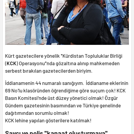
Kürt gazetecilere yönelik "Kürdistan Topluluklar Birliği
(
KCK
) Operasyonu"nda gözaltına alınıp mahkemeden
serbest bırakılan gazetecilerden biriyim.
İddianamenin 44 numaralı sanığıyım. İddianame eklerinin
69 No'lu klasöründen öğrendiğime göre suçum çok! KCK
Basın Komitesi'nde üst düzey yönetici olmak! Özgür
Gündem gazetesinin basımından ve Türkiye genelinde
dağıtımından sorumlu olmak!
KCK lehine yapılan gösterilere katılmak!
Savcı ve polis "kanaat oluşturmaya"