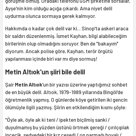
görüşme olmuş. Oradaki telefonu GSM şirketine sorsalar,
Ayşe'nin kim olduğu açığa çıkardı. Ama niyet delil
uydurma olunca sormaya gerek kalmıyor.
Hakkımda o kadar çok delil var ki... Sinop'ta askeri araca
bir saldırı düzenlenmiş. İsmet Kayhan, bilgi alabileceğim
birilerinin olup olmadığını soruyor. Ben de "bakayım"
diyorum. Ancak polise göre, Kayhan, terör örgütü
yapılanması içinde biri var mı diye sormuş!
Metin Altıok'un şiiri bile delil
Şair
Metin Altıok
'un bir yazısı üzerine yaptığımız sohbet
de en büyük delil. Altıok, 1979-1989 yıllarında Bingöl'de
öğretmenlik yapmış. O günlerde köye getirilen iki gencin
ölümüyle ilgili yazmış. Şiirin en etkilendiğim kısmı şöyle:
"Öyle ak, öyle ak ki teni / ipekten biçilmiş sanki /
duyulmamış bu yüzden üstünü örtmek gereği / çırılçıplak
incecik, sedyedeki bir kız cesedi / on parmağı boyalı /