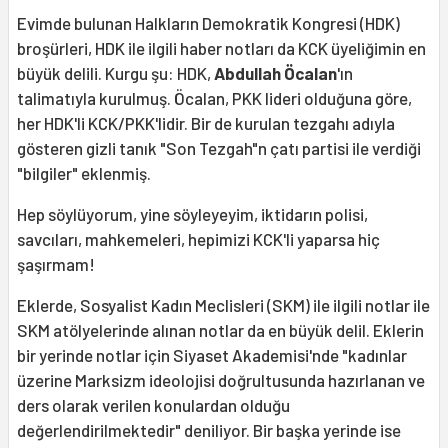
Evimde bulunan Halkların Demokratik Kongresi (HDK)
broşürleri, HDK ile ilgili haber notları da KCK üyeliğimin en
büyük delili. Kurgu şu: HDK,
Abdullah Öcalan
'ın
talimatıyla kurulmuş. Öcalan, PKK lideri olduğuna göre,
her HDK'li KCK/PKK'lidir. Bir de kurulan tezgahı adıyla
gösteren gizli tanık "Son Tezgah"n çatı partisi ile verdiği
"bilgiler" eklenmiş.
Hep söylüyorum, yine söyleyeyim, iktidarın polisi,
savcıları, mahkemeleri, hepimizi KCK'li yaparsa hiç
şaşırmam!
Eklerde, Sosyalist Kadın Meclisleri (SKM) ile ilgili notlar ile
SKM atölyelerinde alınan notlar da en büyük delil. Eklerin
bir yerinde notlar için Siyaset Akademisi'nde "kadınlar
üzerine Marksizm ideolojisi doğrultusunda hazırlanan ve
ders olarak verilen konulardan olduğu
değerlendirilmektedir" deniliyor. Bir başka yerinde ise