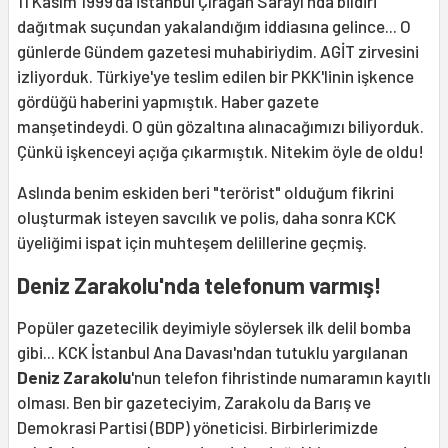
11 Kasım 1999'da İstanbul Çırağan Sarayı'nda bildiri
dağıtmak suçundan yakalandığım iddiasına gelince... O
günlerde Gündem gazetesi muhabiriydim. AGİT zirvesini
izliyorduk. Türkiye'ye teslim edilen bir PKK'linin işkence
gördüğü haberini yapmıştık. Haber gazete
manşetindeydi. O gün gözaltına alınacağımızı biliyorduk.
Çünkü işkenceyi açığa çıkarmıştık. Nitekim öyle de oldu!
Aslında benim eskiden beri "terörist" olduğum fikrini
oluşturmak isteyen savcılık ve polis, daha sonra KCK
üyeliğimi ispat için muhteşem delillerine geçmiş.
Deniz Zarakolu'nda telefonum varmış!
Popüler gazetecilik deyimiyle söylersek ilk delil bomba
gibi... KCK İstanbul Ana Davası'ndan tutuklu yargılanan
Deniz Zarakolu
'nun telefon fihristinde numaramın kayıtlı
olması. Ben bir gazeteciyim, Zarakolu da Barış ve
Demokrasi Partisi (BDP) yöneticisi. Birbirlerimizde