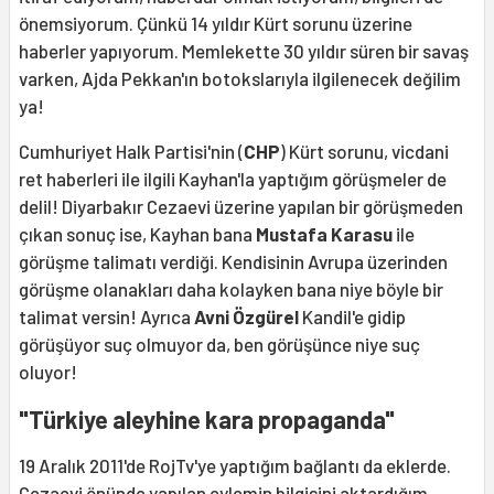
önemsiyorum. Çünkü 14 yıldır Kürt sorunu üzerine
haberler yapıyorum. Memlekette 30 yıldır süren bir savaş
varken, Ajda Pekkan'ın botokslarıyla ilgilenecek değilim
ya!
Cumhuriyet Halk Partisi'nin (
CHP
) Kürt sorunu, vicdani
ret haberleri ile ilgili Kayhan'la yaptığım görüşmeler de
delil! Diyarbakır Cezaevi üzerine yapılan bir görüşmeden
çıkan sonuç ise, Kayhan bana
Mustafa Karasu
ile
görüşme talimatı verdiği. Kendisinin Avrupa üzerinden
görüşme olanakları daha kolayken bana niye böyle bir
talimat versin! Ayrıca
Avni Özgürel
Kandil'e gidip
görüşüyor suç olmuyor da, ben görüşünce niye suç
oluyor!
"Türkiye aleyhine kara propaganda"
19 Aralık 2011'de RojTv'ye yaptığım bağlantı da eklerde.
Cezaevi önünde yapılan eylemin bilgisini aktardığım