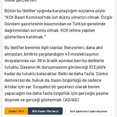
Bütün bu 'deliller' ışığında karşılaştığım suçlama şöyle:
"KCK Basın Komitesi'nde üst düzey yönetici olmak. Özgür
Gündem gazetesinin basımından ve Türkiye genelinde
dağıtımından sorumlu olmak. KCK lehine yapılan
gösterilere katılmak."
Bu 'delil'ler benimle ilgili olanlar. Benzerleri, daha akıl
almazları, birlikte yargılandığım 43 meslektaşımın
dosyalarında var. 36'sı Aralık ayından beri bu delillerle
tutuklu. Davanın ilk duruşmasının görüleceği 10 Eylül'e
kadar da tutuklu kalacaklar. Belki de daha fazla. Çünkü
demokrasi de, hukuk da, basın özgürlüğü de sadece
iktidar için var. Sosyalist bir gazeteci olarak benim
yapacağım ise daha fazla özgürlük için gerçeğin peşine
düşmek ve gerçeği göstermek. (AD/AS)
Haber Yeri
BİA Haber Merkezi
kck gazeteci operasyonu