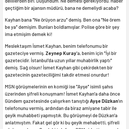
delillerden biri. Düşündüm. Ne demesi gerekiyordu. Haber
geçtiğim bir ajansın müdürü, bana ne demeliydi acaba?
Kayhan bana "Ne örüyon arzu" demiş. Ben ona "Ne örem
be ya" demişim. Bunları boldlamışlar. Polise göre bir şey
ima etmişim demek ki!
Meslektaşım İsmet Kayhan, benim telefonumu bir
gazeteciye vermiş.
Zeynep Kuray
'a, benim için "İyi bir
gazetecidir. İstanbul'da uzun yıllar muhabirlik yaptı"
demiş. Sağ olsun! İsmet Kayhan gibi çekirdekten bir
gazetecinin gazeteciliğimi takdir etmesi onurdur!
MSN görüşmelerinin en komiği ise "Ayşe" isimli şahıs
üzerinden şifreli konuşmam! İsmet Kayhan'a daha önce
Gündem gazetesinde çalışırken tanıştığı
Ayşe Düzkan
'ın
telefonunu vermiş, ardından da biraz amiyane tabir ile
geyik muhabbeti yapmıştık. Bu görüşmeyi de Düzkan'a
anlatmıştım. Fakat gel gör ki bu geyik mehabetti, şifreli