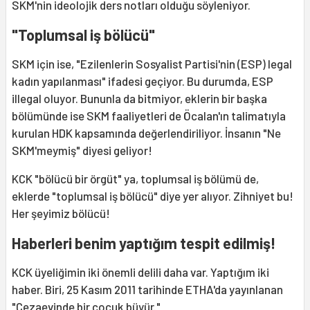
SKM'nin ideolojik ders notları olduğu söyleniyor.
"Toplumsal iş bölücü"
SKM için ise, "Ezilenlerin Sosyalist Partisi'nin (ESP) legal
kadın yapılanması" ifadesi geçiyor. Bu durumda, ESP
illegal oluyor. Bununla da bitmiyor, eklerin bir başka
bölümünde ise SKM faaliyetleri de Öcalan'ın talimatıyla
kurulan HDK kapsamında değerlendiriliyor. İnsanın "Ne
SKM'meymiş" diyesi geliyor!
KCK "bölücü bir örgüt" ya, toplumsal iş bölümü de,
eklerde "toplumsal iş bölücü" diye yer alıyor. Zihniyet bu!
Her şeyimiz bölücü!
Haberleri benim yaptığım tespit edilmiş!
KCK üyeliğimin iki önemli delili daha var. Yaptığım iki
haber. Biri, 25 Kasım 2011 tarihinde ETHA'da yayınlanan
"Cezaevinde bir çocuk büyür."