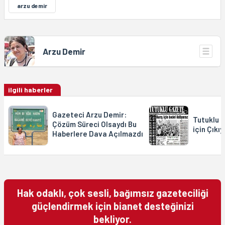
arzu demir
Arzu Demir
ilgili haberler
Gazeteci Arzu Demir:
Tutuklu 
Çözüm Süreci Olsaydı Bu
için Çıkıy
Haberlere Dava Açılmazdı
Hak odaklı, çok sesli, bağımsız gazeteciliği
güçlendirmek için bianet desteğinizi
bekliyor.