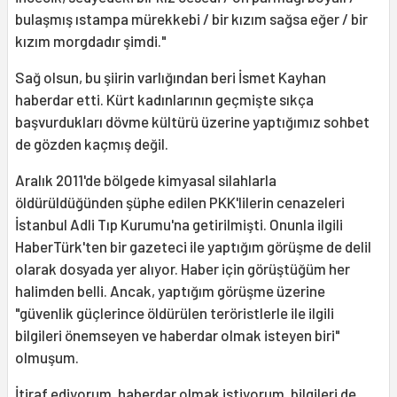
bulaşmış ıstampa mürekkebi / bir kızım sağsa eğer / bir
kızım morgdadır şimdi."
Sağ olsun, bu şiirin varlığından beri İsmet Kayhan
haberdar etti. Kürt kadınlarının geçmişte sıkça
başvurdukları dövme kültürü üzerine yaptığımız sohbet
de gözden kaçmış değil.
Aralık 2011'de bölgede kimyasal silahlarla
öldürüldüğünden şüphe edilen PKK'lilerin cenazeleri
İstanbul Adli Tıp Kurumu'na getirilmişti. Onunla ilgili
HaberTürk'ten bir gazeteci ile yaptığım görüşme de delil
olarak dosyada yer alıyor. Haber için görüştüğüm her
halimden belli. Ancak, yaptığım görüşme üzerine
"güvenlik güçlerince öldürülen teröristlerle ile ilgili
bilgileri önemseyen ve haberdar olmak isteyen biri"
olmuşum.
İtiraf ediyorum, haberdar olmak istiyorum, bilgileri de