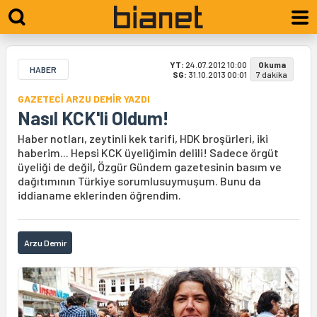
YT:
24.07.2012 10:00
Okuma
HABER
SG:
31.10.2013 00:01
7 dakika
GAZETECİ ARZU DEMİR YAZDI
Nasıl KCK'li Oldum!
Haber notları, zeytinli kek tarifi, HDK broşürleri, iki
haberim... Hepsi KCK üyeliğimin delili! Sadece örgüt
üyeliği de değil, Özgür Gündem gazetesinin basım ve
dağıtımının Türkiye sorumlusuymuşum. Bunu da
iddianame eklerinden öğrendim.
Arzu Demir