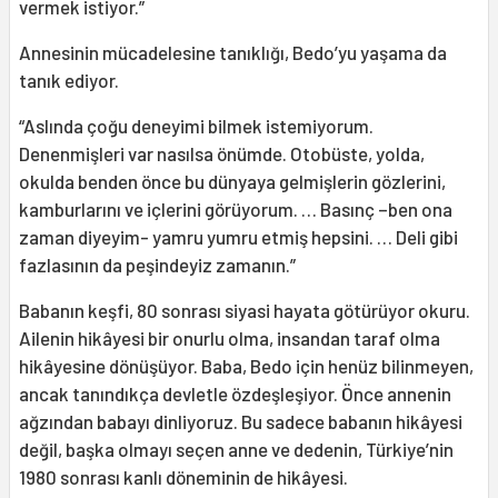
vermek istiyor.”
Annesinin mücadelesine tanıklığı, Bedo’yu yaşama da
tanık ediyor.
“Aslında çoğu deneyimi bilmek istemiyorum.
Denenmişleri var nasılsa önümde. Otobüste, yolda,
okulda benden önce bu dünyaya gelmişlerin gözlerini,
kamburlarını ve içlerini görüyorum. … Basınç –ben ona
zaman diyeyim- yamru yumru etmiş hepsini. … Deli gibi
fazlasının da peşindeyiz zamanın.”
Babanın keşfi, 80 sonrası siyasi hayata götürüyor okuru.
Ailenin hikâyesi bir onurlu olma, insandan taraf olma
hikâyesine dönüşüyor. Baba, Bedo için henüz bilinmeyen,
ancak tanındıkça devletle özdeşleşiyor. Önce annenin
ağzından babayı dinliyoruz. Bu sadece babanın hikâyesi
değil, başka olmayı seçen anne ve dedenin, Türkiye’nin
1980 sonrası kanlı döneminin de hikâyesi.