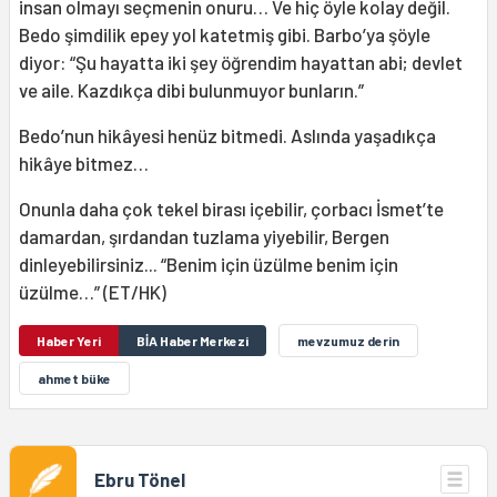
insan olmayı seçmenin onuru… Ve hiç öyle kolay değil.
Bedo şimdilik epey yol katetmiş gibi. Barbo’ya şöyle
diyor: “Şu hayatta iki şey öğrendim hayattan abi; devlet
ve aile. Kazdıkça dibi bulunmuyor bunların.”
Bedo’nun hikâyesi henüz bitmedi. Aslında yaşadıkça
hikâye bitmez…
Onunla daha çok tekel birası içebilir, çorbacı İsmet’te
damardan, şırdandan tuzlama yiyebilir, Bergen
dinleyebilirsiniz... “Benim için üzülme benim için
üzülme…” (ET/HK)
Haber Yeri
BİA Haber Merkezi
mevzumuz derin
ahmet büke
Ebru Tönel