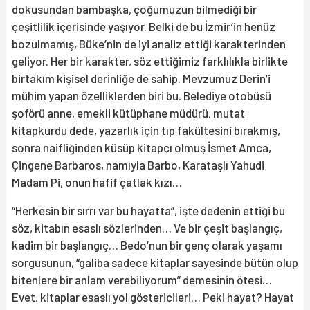
dokusundan bambaşka, çoğumuzun bilmediği bir
çeşitlilik içerisinde yaşıyor. Belki de bu İzmir’in henüz
bozulmamış, Büke’nin de iyi analiz ettiği karakterinden
geliyor. Her bir karakter, söz ettiğimiz farklılıkla birlikte
birtakım kişisel derinliğe de sahip. Mevzumuz Derin’i
mühim yapan özelliklerden biri bu. Belediye otobüsü
şoförü anne, emekli kütüphane müdürü, mutat
kitapkurdu dede, yazarlık için tıp fakültesini bırakmış,
sonra naifliğinden küsüp kitapçı olmuş İsmet Amca,
Çingene Barbaros, namıyla Barbo, Karataşlı Yahudi
Madam Pi, onun hafif çatlak kızı…
“Herkesin bir sırrı var bu hayatta”, işte dedenin ettiği bu
söz, kitabın esaslı sözlerinden… Ve bir çeşit başlangıç,
kadim bir başlangıç… Bedo’nun bir genç olarak yaşamı
sorgusunun, “galiba sadece kitaplar sayesinde bütün olup
bitenlere bir anlam verebiliyorum” demesinin ötesi…
Evet, kitaplar esaslı yol göstericileri… Peki hayat? Hayat