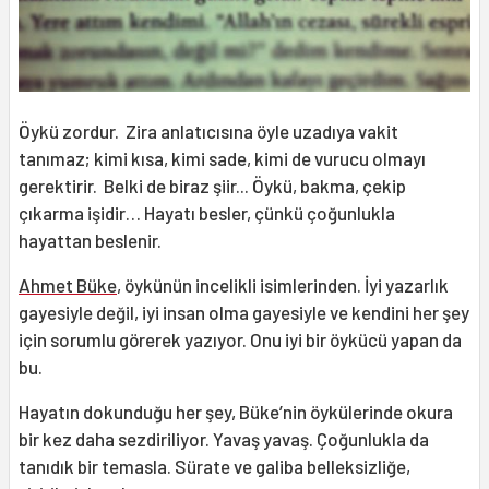
Öykü zordur. Zira anlatıcısına öyle uzadıya vakit
tanımaz; kimi kısa, kimi sade, kimi de vurucu olmayı
gerektirir. Belki de biraz şiir... Öykü, bakma, çekip
çıkarma işidir… Hayatı besler, çünkü çoğunlukla
hayattan beslenir.
Ahmet Büke
, öykünün incelikli isimlerinden. İyi yazarlık
gayesiyle değil, iyi insan olma gayesiyle ve kendini her şey
için sorumlu görerek yazıyor. Onu iyi bir öykücü yapan da
bu.
Hayatın dokunduğu her şey, Büke’nin öykülerinde okura
bir kez daha sezdiriliyor. Yavaş yavaş. Çoğunlukla da
tanıdık bir temasla. Sürate ve galiba belleksizliğe,