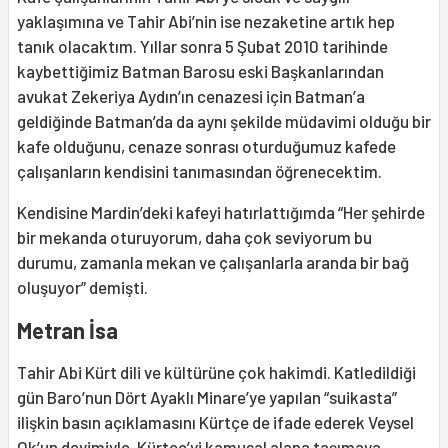
yaklaşımına ve Tahir Abi’nin ise nezaketine artık hep
tanık olacaktım. Yıllar sonra 5 Şubat 2010 tarihinde
kaybettiğimiz Batman Barosu eski Başkanlarından
avukat Zekeriya Aydın’ın cenazesi için Batman’a
geldiğinde Batman’da da aynı şekilde müdavimi olduğu bir
kafe olduğunu, cenaze sonrası oturduğumuz kafede
çalışanların kendisini tanımasından öğrenecektim.
Kendisine Mardin’deki kafeyi hatırlattığımda “Her şehirde
bir mekanda oturuyorum, daha çok seviyorum bu
durumu, zamanla mekan ve çalışanlarla aranda bir bağ
oluşuyor” demişti.
Metran İsa
Tahir Abi Kürt dili ve kültürüne çok hakimdi. Katledildiği
gün Baro’nun Dört Ayaklı Minare’ye yapılan “suikasta”
ilişkin basın açıklamasını Kürtçe de ifade ederek Veysel
Ok’un
deyimiyle
, Kürtçe’yi kamusal alana taşımaya