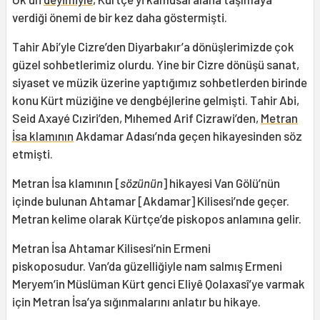
verdiği önemi de bir kez daha göstermişti.
Tahir Abi’yle Cizre’den Diyarbakır’a dönüşlerimizde çok
güzel sohbetlerimiz olurdu. Yine bir Cizre dönüşü sanat,
siyaset ve müzik üzerine yaptığımız sohbetlerden birinde
konu Kürt müziğine ve dengbéjlerine gelmişti. Tahir Abi,
Seid Axayé Cıziri’den, Mıhemed Arif Cizrawi’den,
Metran
İsa klamının
Akdamar Adası’nda geçen hikayesinden söz
etmişti.
Metran İsa klamının [
sözünün
] hikayesi Van Gölü’nün
içinde bulunan Ahtamar [Akdamar] Kilisesi’nde geçer.
Metran kelime olarak Kürtçe’de piskopos anlamına gelir.
Metran İsa Ahtamar Kilisesi’nin Ermeni
piskoposudur. Van’da güzelliğiyle nam salmış Ermeni
Meryem’in Müslüman Kürt genci Eliyê Qolaxasî’ye varmak
için Metran İsa’ya sığınmalarını anlatır bu hikaye.