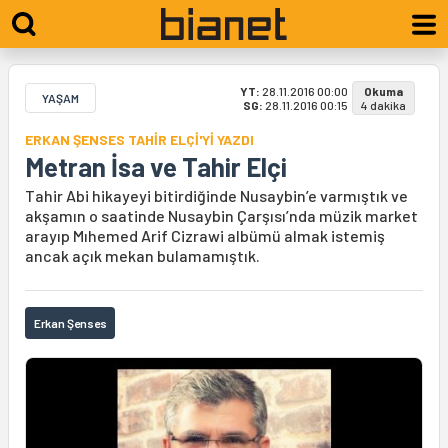
YT:
28.11.2016 00:00
Okuma
YAŞAM
SG:
28.11.2016 00:15
4 dakika
ERKAN ŞENSES TAHİR ELÇİ'Yİ YAZDI
Metran İsa ve Tahir Elçi
Tahir Abi hikayeyi bitirdiğinde Nusaybin’e varmıştık ve
akşamın o saatinde Nusaybin Çarşısı’nda müzik market
arayıp Mıhemed Arif Cizrawi albümü almak istemiş
ancak açık mekan bulamamıştık.
Erkan Şenses