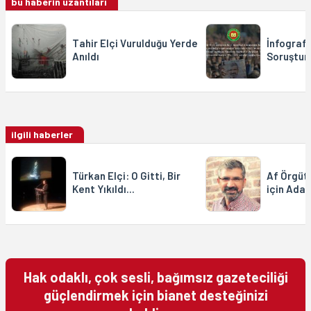
bu haberin uzantıları
Tahir Elçi Vurulduğu Yerde
İnfografik
Anıldı
Soruştur
ilgili haberler
Türkan Elçi: O Gitti, Bir
Af Örgütü
Kent Yıkıldı...
için Ada
Hak odaklı, çok sesli, bağımsız gazeteciliği
güçlendirmek için bianet desteğinizi