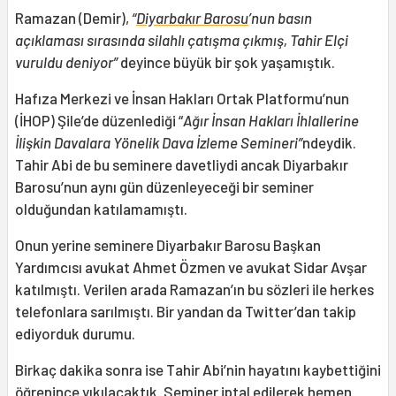
Ramazan (Demir),
“
Diyarbakır Barosu
’nun basın
açıklaması sırasında silahlı çatışma çıkmış, Tahir Elçi
vuruldu deniyor”
deyince büyük bir şok yaşamıştık.
Hafıza Merkezi ve İnsan Hakları Ortak Platformu’nun
(İHOP) Şile’de düzenlediği “
Ağır İnsan Hakları İhlallerine
İlişkin Davalara Yönelik Dava İzleme Semineri”
ndeydik.
Tahir Abi de bu seminere davetliydi ancak Diyarbakır
Barosu’nun aynı gün düzenleyeceği bir seminer
olduğundan katılamamıştı.
Onun yerine seminere Diyarbakır Barosu Başkan
Yardımcısı avukat Ahmet Özmen ve avukat Sidar Avşar
katılmıştı. Verilen arada Ramazan’ın bu sözleri ile herkes
telefonlara sarılmıştı. Bir yandan da Twitter’dan takip
ediyorduk durumu.
Birkaç dakika sonra ise Tahir Abi’nin hayatını kaybettiğini
öğrenince yıkılacaktık. Seminer iptal edilerek hemen