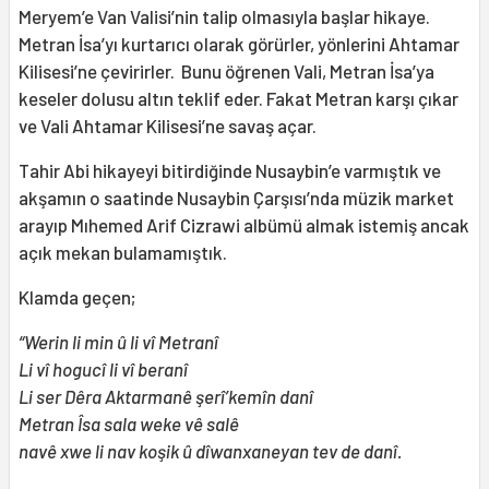
Meryem’e Van Valisi’nin talip olmasıyla başlar hikaye.
Metran İsa’yı kurtarıcı olarak görürler, yönlerini Ahtamar
Kilisesi’ne çevirirler. Bunu öğrenen Vali, Metran İsa’ya
keseler dolusu altın teklif eder. Fakat Metran karşı çıkar
ve Vali Ahtamar Kilisesi’ne savaş açar.
Tahir Abi hikayeyi bitirdiğinde Nusaybin’e varmıştık ve
akşamın o saatinde Nusaybin Çarşısı’nda müzik market
arayıp Mıhemed Arif Cizrawi albümü almak istemiş ancak
açık mekan bulamamıştık.
Klamda geçen;
“Werin li min û li vî Metranî
Li vî hogucî li vî beranî
Li ser Dêra Aktarmanê şerî’kemîn danî
Metran Îsa sala weke vê salê
navê xwe li nav koşik û dîwanxaneyan tev de danî.