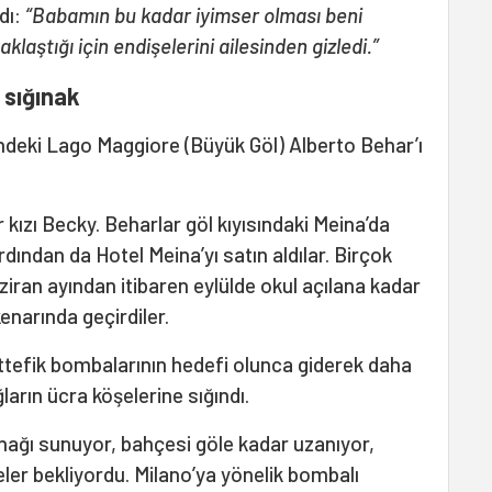
dı:
“Babamın bu kadar iyimser olması beni
klaştığı için endişelerini ailesinden gizledi.”
 sığınak
ndeki Lago Maggiore (Büyük Göl) Alberto Behar’ı
r kızı Becky. Beharlar göl kıyısındaki Meina’da
ardından da Hotel Meina’yı satın aldılar. Birçok
haziran ayından itibaren eylülde okul açılana kadar
kenarında geçirdiler.
ttefik bombalarının hedefi olunca giderek daha
ların ücra köşelerine sığındı.
anağı sunuyor, bahçesi göle kadar uzanıyor,
eler bekliyordu. Milano’ya yönelik bombalı