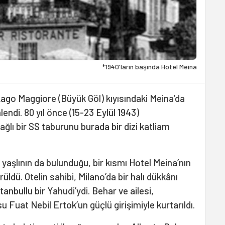
*1940'ların başında Hotel Meina
Lago Maggiore (Büyük Göl) kıyısındaki Meina’da
endi. 80 yıl önce (15-23 Eylül 1943)
ağlı bir SS taburunu burada bir dizi katliam
yaşlının da bulunduğu, bir kısmı Hotel Meina’nın
üldü. Otelin sahibi, Milano’da bir halı dükkânı
anbullu bir Yahudi’ydi. Behar ve ailesi,
 Fuat Nebil Ertok’un güçlü girişimiyle kurtarıldı.