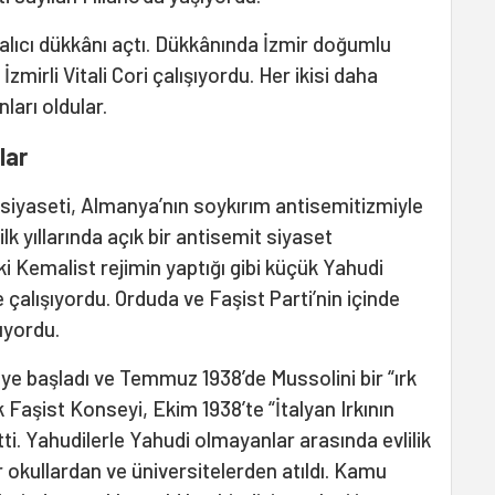
 halıcı dükkânı açtı. Dükkânında İzmir doğumlu
zmirli Vitali Cori çalışıyordu. Her ikisi daha
nları oldular.
lar
i siyaseti, Almanya’nın soykırım antisemitizmiyle
lk yıllarında açık bir antisemit siyaset
i Kemalist rejimin yaptığı gibi küçük Yahudi
 çalışıyordu. Orduda ve Faşist Parti’nin içinde
uyordu.
ye başladı ve Temmuz 1938’de Mussolini bir “ırk
Faşist Konseyi, Ekim 1938’te “İtalyan Irkının
i. Yahudilerle Yahudi olmayanlar arasında evlilik
 okullardan ve üniversitelerden atıldı. Kamu