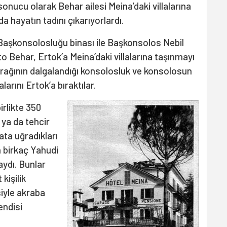
sonucu olarak Behar ailesi Meina’daki villalarına
da hayatın tadını çıkarıyorlardı.
Başkonsolosluğu binası ile Başkonsolos Nebil
rto Behar, Ertok’a Meina’daki villalarına taşınmayı
ayrağının dalgalandığı konsolosluk ve konsolosun
alarını Ertok’a bıraktılar.
irlikte 350
 ya da tehcir
bata uğradıkları
n birkaç Yahudi
aydı. Bunlar
 kişilik
siyle akraba
endisi