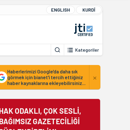
ENGLISH
KURDÎ
Kategoriler
Haberlerimizi Google'da daha sık
×
görmek için bianet'i tercih ettiğiniz
haber kaynaklarına ekleyebilirsiniz...
HAK ODAKLI, ÇOK SESLİ,
BAĞIMSIZ GAZETECİLİĞİ