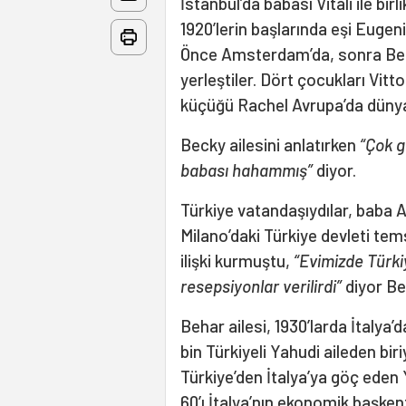
İstanbul’da babası Vitali ile bir
1920’lerin başlarında eşi Eugen
Önce Amsterdam’da, sonra Belç
yerleştiler. Dört çocukları Vitt
küçüğü Rachel Avrupa’da dünya
Becky ailesini anlatırken
“Çok g
babası hahammış”
diyor.
Türkiye vatandaşıydılar, baba 
Milano’daki Türkiye devleti tems
ilişki kurmuştu,
“Evimizde Türki
resepsiyonlar verilirdi”
diyor Be
Behar ailesi, 1930’larda İtalya’
bin Türkiyeli Yahudi aileden biri
Türkiye’den İtalya’ya göç eden
60’ı İtalya’nın ekonomik başken