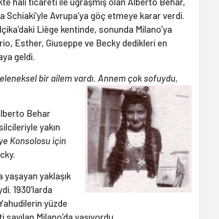
likte halı ticareti ile uğraşmış olan Alberto Behar,
ia Schiaki’yle Avrupa’ya göç etmeye karar verdi.
ika’daki Liège kentinde, sonunda Milano’ya
orio, Esther, Giuseppe ve Becky dedikleri en
ya geldi.
eleneksel bir ailem vardı. Annem çok sofuydu,
Alberto Behar
ilcileriyle yakın
ye Konsolosu için
cky.
da yaşayan yaklaşık
ydi. 1930’larda
 Yahudilerin yüzde
ti sayılan Milano’da yaşıyordu.