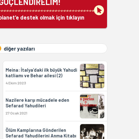
GÜÇLENDİRELİM!
bianet'e destek olmak için tıklayın
diğer yazıları
Meina: İtalya’daki ilk büyük Yahudi
katliamı ve Behar ailesi (2)
4 Ekim 2023
Nazilere karşı mücadele eden
Sefarad Yahudileri
27 Ocak 2021
Ölüm Kamplarına Gönderilen
Sefarad Yahudilerini Anma Kitabı