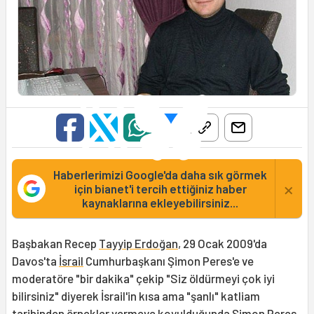
Haberlerimizi Google'da daha sık görmek
×
için bianet'i tercih ettiğiniz haber
kaynaklarına ekleyebilirsiniz...
Başbakan Recep
Tayyip Erdoğan
, 29 Ocak 2009'da
Davos'ta
İsrail
Cumhurbaşkanı Şimon Peres'e ve
moderatöre "bir dakika" çekip "Siz öldürmeyi çok iyi
bilirsiniz" diyerek İsrail'in kısa ama "şanlı" katliam
tarihinden örnekler vermeye koyulduğunda Şimon Peres