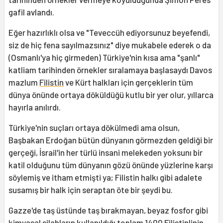
gafil avlandı.
Eğer hazırlıklı olsa ve "Teveccüh ediyorsunuz beyefendi,
siz de hiç fena sayılmazsınız" diye mukabele ederek o da
(Osmanlı'ya hiç girmeden) Türkiye'nin kısa ama "şanlı"
katliam tarihinden örnekler sıralamaya başlasaydı Davos
mazlum
Filistin
ve Kürt halkları için gerçeklerin tüm
dünya önünde ortaya döküldüğü kutlu bir yer olur, yıllarca
hayırla anılırdı.
Türkiye'nin suçları ortaya dökülmedi ama olsun,
Başbakan Erdoğan bütün dünyanın görmezden geldiği bir
gerçeği, İsrail'in her türlü insani melekeden yoksunı bir
katil olduğunu tüm dünyanın gözü önünde yüzlerine karşı
söylemiş ve itham etmişti ya; Filistin halkı gibi adalete
susamış bir halk için seraptan öte bir şeydi bu.
Gazze'de taş üstünde taş bırakmayan, beyaz fosfor gibi
kimyasal silahların kullanıldığı toplam 1400 Filistinlinin