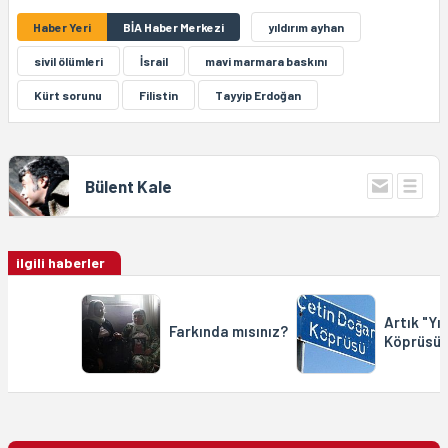
Haber Yeri
BİA Haber Merkezi
yıldırım ayhan
sivil ölümleri
İsrail
mavi marmara baskını
Kürt sorunu
Filistin
Tayyip Erdoğan
Bülent Kale
ilgili haberler
Artık "Yı
Farkında mısınız?
Köprüsü"