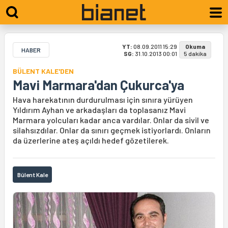
YT:
08.09.2011 15:29
Okuma
HABER
SG:
31.10.2013 00:01
5 dakika
BÜLENT KALE'DEN
Mavi Marmara'dan Çukurca'ya
Hava harekatının durdurulması için sınıra yürüyen
Yıldırım Ayhan ve arkadaşları da toplasanız Mavi
Marmara yolcuları kadar anca vardılar. Onlar da sivil ve
silahsızdılar. Onlar da sınırı geçmek istiyorlardı. Onların
da üzerlerine ateş açıldı hedef gözetilerek.
Bülent Kale