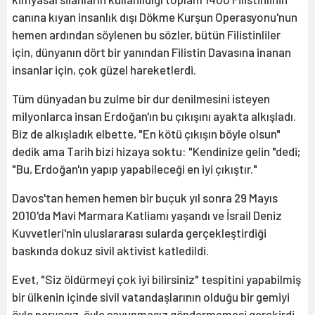
canına kıyan insanlık dışı Dökme Kurşun Operasyonu'nun
hemen ardından söylenen bu sözler, bütün Filistinliler
için, dünyanın dört bir yanından Filistin Davasına inanan
insanlar için, çok güzel hareketlerdi.
Tüm dünyadan bu zulme bir dur denilmesini isteyen
milyonlarca insan Erdoğan'ın bu çıkışını ayakta alkışladı.
Biz de alkışladık elbette, "En kötü çıkışın böyle olsun"
dedik ama Tarih bizi hizaya soktu: "Kendinize gelin "dedi;
"Bu, Erdoğan'ın yapıp yapabileceği en iyi çıkıştır."
Davos'tan hemen hemen bir buçuk yıl sonra 29 Mayıs
2010'da Mavi Marmara Katliamı yaşandı ve İsrail Deniz
Kuvvetleri'nin uluslararası sularda gerçekleştirdiği
baskında dokuz sivil aktivist katledildi.
Evet, "Siz öldürmeyi çok iyi bilirsiniz" tespitini yapabilmiş
bir ülkenin içinde sivil vatandaşlarının olduğu bir gemiyi
öyle pervasız, öyle savunmasız göndermemesi gerekirdi.