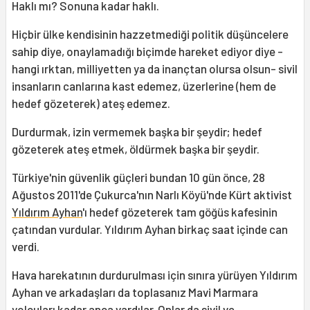
Haklı mı? Sonuna kadar haklı.
Hiçbir ülke kendisinin hazzetmediği politik düşüncelere
sahip diye, onaylamadığı biçimde hareket ediyor diye -
hangi ırktan, milliyetten ya da inançtan olursa olsun- sivil
insanların canlarına kast edemez, üzerlerine (hem de
hedef gözeterek) ateş edemez.
Durdurmak, izin vermemek başka bir şeydir; hedef
gözeterek ateş etmek, öldürmek başka bir şeydir.
Türkiye'nin güvenlik güçleri bundan 10 gün önce, 28
Ağustos 2011'de Çukurca'nın Narlı Köyü'nde Kürt aktivist
Yıldırım Ayhan
'ı hedef gözeterek tam göğüs kafesinin
çatından vurdular. Yıldırım Ayhan birkaç saat içinde can
verdi.
Hava harekatının durdurulması için sınıra yürüyen Yıldırım
Ayhan ve arkadaşları da toplasanız Mavi Marmara
yolcuları kadar anca vardılar. Onlar da sivil ve