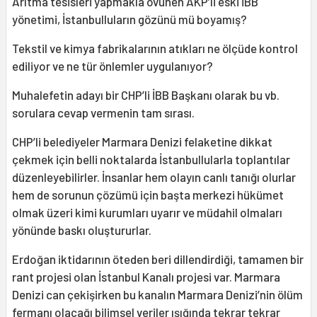
Arıtma tesisleri yapmakla övünen AKP’li eski İBB
yönetimi, İstanbulluların gözünü mü boyamış?
Tekstil ve kimya fabrikalarının atıkları ne ölçüde kontrol
ediliyor ve ne tür önlemler uygulanıyor?
Muhalefetin adayı bir CHP’li İBB Başkanı olarak bu vb.
sorulara cevap vermenin tam sırası.
CHP’li belediyeler Marmara Denizi felaketine dikkat
çekmek için belli noktalarda İstanbullularla toplantılar
düzenleyebilirler. İnsanlar hem olayın canlı tanığı olurlar
hem de sorunun çözümü için başta merkezi hükümet
olmak üzeri kimi kurumları uyarır ve müdahil olmaları
yönünde baskı oluştururlar.
Erdoğan iktidarının öteden beri dillendirdiği, tamamen bir
rant projesi olan İstanbul Kanalı projesi var. Marmara
Denizi can çekişirken bu kanalın Marmara Denizi’nin ölüm
fermanı olacağı bilimsel veriler ışığında tekrar tekrar