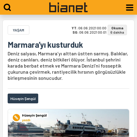
YT:
06.06.2021 00:00
Okuma
YAŞAM
SG:
06.06.2021 00:01
6 dakika
Marmara’yı kusturduk
Deniz salyası, Marmara’yı alttan üstten sarmış. Balıklar,
deniz canlıları, deniz bitkileri ölüyor. İstanbul şehrini
karada berbat etmek ve Marmara Denizi’ni fosseptik
çukuruna çevirmek, rantiyecilik hırsının görgüsüzlükle
birleşmesinin sonucudur.
Hüseyin Şengül