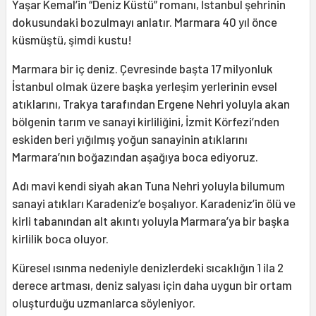
Yaşar Kemal’in “Deniz Küstü” romanı, İstanbul şehrinin
dokusundaki bozulmayı anlatır. Marmara 40 yıl önce
küsmüştü, şimdi kustu!
Marmara bir iç deniz. Çevresinde başta 17 milyonluk
İstanbul olmak üzere başka yerleşim yerlerinin evsel
atıklarını, Trakya tarafından Ergene Nehri yoluyla akan
bölgenin tarım ve sanayi kirliliğini, İzmit Körfezi’nden
eskiden beri yığılmış yoğun sanayinin atıklarını
Marmara’nın boğazından aşağıya boca ediyoruz.
Adı mavi kendi siyah akan Tuna Nehri yoluyla bilumum
sanayi atıkları Karadeniz’e boşalıyor. Karadeniz’in ölü ve
kirli tabanından alt akıntı yoluyla Marmara’ya bir başka
kirlilik boca oluyor.
Küresel ısınma nedeniyle denizlerdeki sıcaklığın 1 ila 2
derece artması, deniz salyası için daha uygun bir ortam
oluşturduğu uzmanlarca söyleniyor.