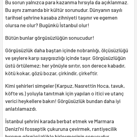
Bu sorun yalnızca para kazanma hırsıyla da açıklanmaz.
Bu aynı zamanda bir kültür sorunudur. Dünyanın sayılı
tarihsel şehrine kasaba zihniyeti taşınır ve egemen
olursa ne olur? Bugünkü İstanbul olur!
Bütün bunlar görgüsüzlüğün sonucudur!
Görgüsüzlük daha baştan içinde nobranlığı, ölçüsüzlüğü
ve şeylere karşı saygısızlığı içinde taşır. Görgüsüzlüğün
üstü örtülemez; her yönüyle sırıtır, son derece kabadır,
kötü kokar, gözü bozar, çirkindir, çirkeftir.
Kimi şehirleri simgeler (Karpuz, Nasrettin Hoca, tavuk,
köfte vs.) yoluyla tanıtmak için yapılan o itici ve utanç
verici heykellere bakın! Görgüsüzlük bundan daha iyi
anlatılamazdı.
İstanbul şehrini karada berbat etmek ve Marmara
Denizi’ni fosseptik çukuruna çevirmek, rantiyecilik
hırsının görgüsüzlükle birleşmesinin sonucudur.