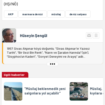
(HŞ/NÖ)
AKP
marmara denizi
müsilaj
deniz salyası
Hüseyin Şengül
1957 Sivas Akpınar köyü doğumlu. “Sivas Akpınar’ın Yazısız
Tarihi”, “Bir Gezi Bin Renk”, “Narın ve Şarabın Harında” (şiir),
“Sisyphos’un Kaderi”, “Sovyet Deneyimi ve Arayış” adlı...
ilgili haberler
"Müsilaj beklenmedik yeni
Müsilaj, 
salgınlara yol açabilir"
kıyılara g