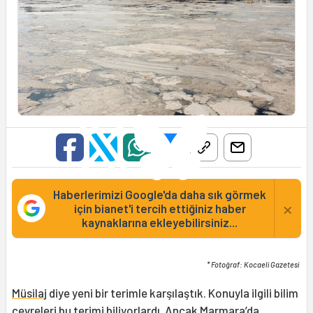
Haberlerimizi Google'da daha sık görmek
×
için bianet'i tercih ettiğiniz haber
kaynaklarına ekleyebilirsiniz...
* Fotoğraf: Kocaeli Gazetesi
Müsilaj
diye yeni bir terimle karşılaştık. Konuyla ilgili bilim
çevreleri bu terimi biliyorlardı. Ancak Marmara’da