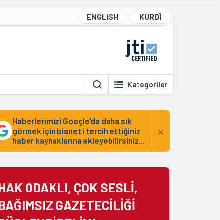
ENGLISH
KURDÎ
Kategoriler
Haberlerimizi Google'da daha sık
×
görmek için bianet'i tercih ettiğiniz
haber kaynaklarına ekleyebilirsiniz...
HAK ODAKLI, ÇOK SESLİ,
BAĞIMSIZ GAZETECİLİĞİ