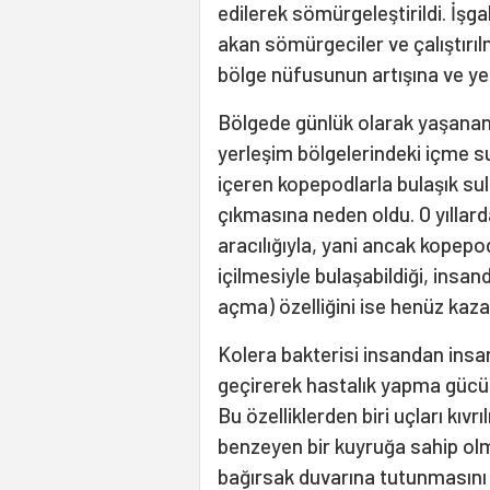
edilerek sömürgeleştirildi. İşga
akan sömürgeciler ve çalıştırıl
bölge nüfusunun artışına ve yen
Bölgede günlük olarak yaşanan 
yerleşim bölgelerindeki içme s
içeren kopepodlarla bulaşık sul
çıkmasına neden oldu. O yıllar
aracılığıyla, yani ancak kopepo
içilmesiyle bulaşabildiği, insa
açma) özelliğini ise henüz kaz
Kolera bakterisi insandan ins
geçirerek hastalık yapma gücünü
Bu özelliklerden biri uçları kıvr
benzeyen bir kuyruğa sahip olma
bağırsak duvarına tutunmasını ko