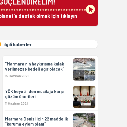
GÜÇLENDİRELİM!
bianet'e destek olmak için tıklayın
ilgili haberler
"Marmara'nın haykırışına kulak
verilmezse bedeli ağır olacak"
15 Haziran 2021
YÖK heyetinden müsilaja karşı
çözüm önerileri
11 Haziran 2021
Marmara Denizi için 22 maddelik
"koruma eylem planı"