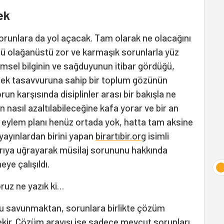
ek
runlara da yol açacak. Tam olarak ne olacağını
 olağanüstü zor ve karmaşık sorunlarla yüz
imsel bilginin ve sağduyunun itibar gördüğü,
ecek tasavvuruna sahip bir toplum gözünün
un karşısında disiplinler arası bir bakışla ne
ın nasıl azaltılabileceğine kafa yorar ve bir an
 eylem planı henüz ortada yok, hatta tam aksine
ci yayınlardan birini yapan
birartıbir.org
isimli
dırıya uğrayarak müsilaj sorununu hakkında
ye çalışıldı.
ruz ne yazık ki…
mu savunmaktan, sorunlara birlikte çözüm
r. Çözüm arayışı ise sadece mevcut sorunları