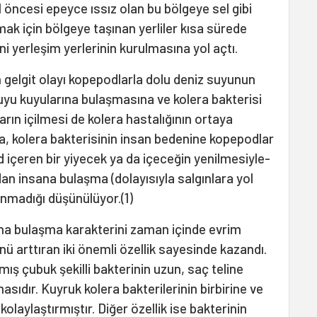
l öncesi epeyce ıssız olan bu bölgeye sel gibi
mak için bölgeye taşınan yerliler kısa sürede
i yerleşim yerlerinin kurulmasına yol açtı.
gelgit olayı kopepodlarla dolu deniz suyunun
uyu kuyularına bulaşmasına ve kolera bakterisi
arın içilmesi de kolera hastalığının ortaya
da, kolera bakterisinin insan bedenine kopepodlar
d içeren bir yiyecek ya da içeceğin yenilmesiyle-
ndan insana bulaşma (dolayısıyla salgınlara yol
anmadığı düşünülüyor.(1)
ana bulaşma karakterini zaman içinde evrim
 arttıran iki önemli özellik sayesinde kazandı.
ılmış çubuk şekilli bakterinin uzun, saç teline
sıdır. Kuyruk kolera bakterilerinin birbirine ve
laylaştırmıştır. Diğer özellik ise bakterinin