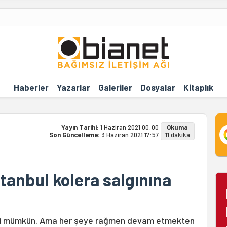
Haberler
Yazarlar
Galeriler
Dosyalar
Kitaplık
Yayın Tarihi:
1 Haziran 2021 00:00
Okuma
Son Güncelleme:
3 Haziran 2021 17:57
11 dakika
tanbul kolera salgınına
mesi mümkün. Ama her şeye rağmen devam etmekten