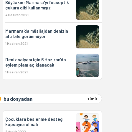
Büyüakın: Marmara'yı fosseptik
çukuru gibi kullanmışız
4 Haziran 2021
Marmara'da müsilajdan denizin
altı bile görünmüyor
1 Haziran 2021
Deniz salyası için 6 Haziran'da
eylem planı açıklanacak
1 Haziran 2021
bu dosyadan
TÜMÜ
Çocuklara beslenme desteği
kapsayıcı olmalı
2 Aralık 2022