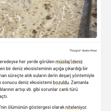
*Fotoğraf: Nadire Mater
 neredeyse her yerde görülen
müsilaj
(
deniz
len bir deniz ekosisteminin açığa çıkardığı bir
n süreçte atık suların derin deşarj yöntemiyle
ı sonucu deniz ekosistemi
bozuldu
. Zamanla
ılarının artışı vb. gibi sorunlar canlı türü
çtı.
’nin ölümünün göstergesi olarak
niteleniyor
.