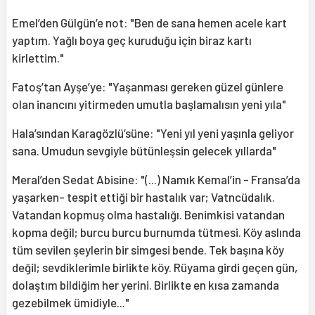
Emel’den Gülgün’e not: "Ben de sana hemen acele kart
yaptım. Yağlı boya geç kuruduğu için biraz kartı
kirlettim."
Fatoş’tan Ayşe’ye: "Yaşanması gereken güzel günlere
olan inancını yitirmeden umutla başlamalısın yeni yıla"
Hala’sından Karagözlü’süne: "Yeni yıl yeni yaşınla geliyor
sana. Umudun sevgiyle bütünleşsin gelecek yıllarda"
Meral’den Sedat Abisine: "(...) Namık Kemal’in - Fransa’da
yaşarken- tespit ettiği bir hastalık var; Vatncüdalık.
Vatandan kopmuş olma hastalığı. Benimkisi vatandan
kopma değil; burcu burcu burnumda tütmesi. Köy aslında
tüm sevilen şeylerin bir simgesi bende. Tek başına köy
değil; sevdiklerimle birlikte köy. Rüyama girdi geçen gün,
dolaştım bildiğim her yerini. Birlikte en kısa zamanda
gezebilmek ümidiyle..."