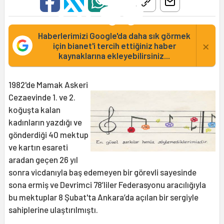
Haberlerimizi Google'da daha sık görmek
×
için bianet'i tercih ettiğiniz haber
kaynaklarına ekleyebilirsiniz...
1982'de Mamak Askeri
Cezaevinde 1. ve 2.
koğuşta kalan
kadınların yazdığı ve
gönderdiği 40 mektup
ve kartın esareti
aradan geçen 26 yıl
sonra vicdanıyla baş edemeyen bir görevli sayesinde
sona ermiş ve Devrimci 78’liler Federasyonu aracılığıyla
bu mektuplar 8 Şubat'ta Ankara’da açılan bir sergiyle
sahiplerine ulaştırılmıştı.