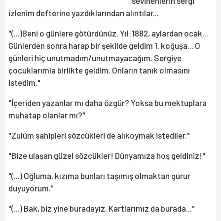
sevinenlerin sergi
izlenim defterine yazdıklarından alıntılar...
"(...)Beni o günlere götürdünüz. Yıl:1882, aylardan ocak...
Günlerden sonra harap bir şekilde geldim 1. koğuşa... O
günleri hiç unutmadım/unutmayacağım. Sergiye
çocuklarımla birlikte geldim. Onların tanık olmasını
istedim."
"İçeriden yazanlar mı daha özgür? Yoksa bu mektuplara
muhatap olanlar mı?"
"Zulüm sahipleri sözcükleri de alıkoymak istediler."
"Bize ulaşan güzel sözcükler! Dünyamıza hoş geldiniz!"
"(...) Oğluma, kızıma bunları taşımış olmaktan gurur
duyuyorum."
"(...) Bak, biz yine buradayız. Kartlarımız da burada..."