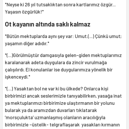
"Neyse ki 26 yıl tutsaklıktan sonra kartlarımız özgür...
Yaşasın özgürlük!"
Ot kayanın altında saklı kalmaz
"Bütün mektuplarda aynı şey var: Umut.(...) Çünkü umut;
yaşamın diğer adıdır."
"(...)Görülmüştür damgasıyla gelen-giden mektuplarımız
karalanarak adeta duygulara da zincir vurulmağa
çalışılırdı. El konulanlar ise duygularımıza yönelik bir
işkenceydi."
"(...) Yasaktan bol ne var ki bu ülkede? Onlarca kişi
birbirimizi ancak seslerimizle tanıyabilirken, yasağa inat
ya mektuplarımızı birbirimize ulaştırmanın bir yolunu
bularak ya da aramızdan duvarları tıklatarak
’morsçulukta’ uzmanlaşmış olanların aracılığıyla
birbirimizle –üstelik- telgraflaşarak yasakları kırmanın