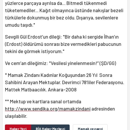
yüzlerce parçaya ayrılsa da... Bitmedi tükenmedi
tüketemediler... Kağıt olmayınca üstünde nakışlar bezeli
türkülerle dokunmuş bir bez oldu. Dışarıya, sevilenlere
umudu taşıdı."
Sevgili Gül Erdost’un dileği: "Bir daha ki sergide İlhan’ın
(Erdost) öldürümü sonrası bize vermedikleri pabucunun
tekini de görmek istiyorum."
Ve cem’an dileğimiz: "Vesilesi yinelenmesin!” (ŞD/GG)
* Mamak Zindanı Kadınlar Koğuşundan 26 Yıl Sonra
Sahibini Arayan Mektuplar. Devrimci 78’liler Federasyonu.
Mattek Matbaacılık. Ankara-2008
** Mektup ve kartlara sanal ortamda
http://www.sendika.org/mamakzindani
adresinden
ulaşılabilir.
Haber Yeri
BİA Haber Merkezi
Mamak cezaevi