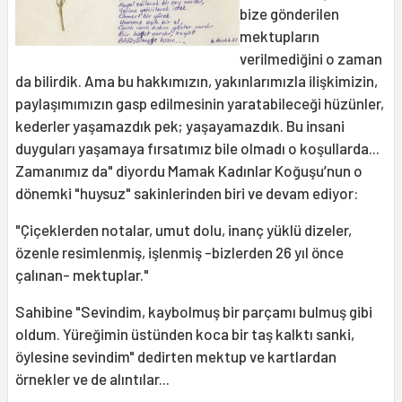
bize gönderilen
mektupların
verilmediğini o zaman
da bilirdik. Ama bu hakkımızın, yakınlarımızla ilişkimizin,
paylaşımımızın gasp edilmesinin yaratabileceği hüzünler,
kederler yaşamazdık pek; yaşayamazdık. Bu insani
duyguları yaşamaya fırsatımız bile olmadı o koşullarda...
Zamanımız da" diyordu Mamak Kadınlar Koğuşu’nun o
dönemki "huysuz" sakinlerinden biri ve devam ediyor:
"Çiçeklerden notalar, umut dolu, inanç yüklü dizeler,
özenle resimlenmiş, işlenmiş -bizlerden 26 yıl önce
çalınan- mektuplar."
Sahibine "Sevindim, kaybolmuş bir parçamı bulmuş gibi
oldum. Yüreğimin üstünden koca bir taş kalktı sanki,
öylesine sevindim" dedirten mektup ve kartlardan
örnekler ve de alıntılar...