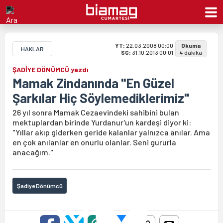
YT:
22.03.2008 00:00
Okuma
HAKLAR
SG:
31.10.2013 00:01
4 dakika
ŞADİYE DÖNÜMCÜ yazdı
Mamak Zindanında "En Güzel
Şarkılar Hiç Söylemediklerimiz"
26 yıl sonra Mamak Cezaevindeki sahibini bulan
mektuplardan birinde Yurdanur'un kardeşi diyor ki:
"Yıllar akıp giderken geride kalanlar yalnızca anılar. Ama
en çok anılanlar en onurlu olanlar. Seni gururla
anacağım."
Şadiye Dönümcü