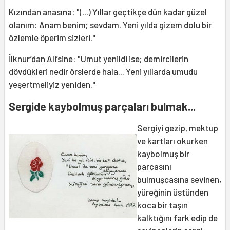
Kızından anasına: "(...) Yıllar geçtikçe dün kadar güzel
olanım: Anam benim; sevdam. Yeni yılda gizem dolu bir
özlemle öperim sizleri."
İlknur’dan Ali’sine: "Umut yenildi ise; demircilerin
dövdükleri nedir örslerde hala... Yeni yıllarda umudu
yeşertmeliyiz yeniden."
Sergide kaybolmuş parçaları bulmak...
Sergiyi gezip, mektup
ve kartları okurken
kaybolmuş bir
parçasını
bulmuşcasına sevinen,
yüreğinin üstünden
koca bir taşın
kalktığını fark edip de