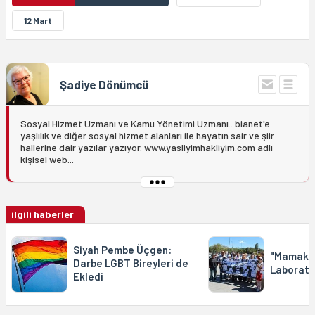
12 Mart
Şadiye Dönümcü
Sosyal Hizmet Uzmanı ve Kamu Yönetimi Uzmanı.. bianet'e
yaşlılık ve diğer sosyal hizmet alanları ile hayatın sair ve şiir
hallerine dair yazılar yazıyor. www.yasliyimhakliyim.com adlı
kişisel web...
ilgili haberler
Siyah Pembe Üçgen:
"Mamak İ
Darbe LGBT Bireyleri de
Laboratu
Ekledi