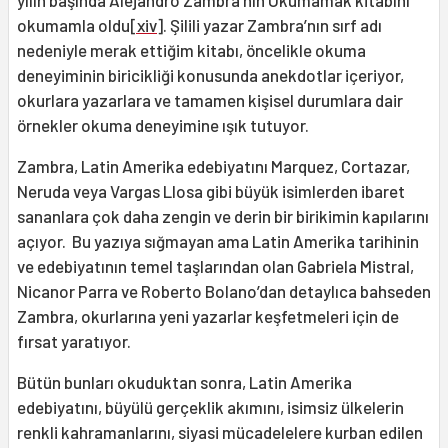
okumamla oldu
[xiv]
. Şilili yazar Zambra’nın sırf adı
nedeniyle merak ettiğim kitabı, öncelikle okuma
deneyiminin biricikliği konusunda anekdotlar içeriyor,
okurlara yazarlara ve tamamen kişisel durumlara dair
örnekler okuma deneyimine ışık tutuyor.
Zambra, Latin Amerika edebiyatını Marquez, Cortazar,
Neruda veya Vargas Llosa gibi büyük isimlerden ibaret
sananlara çok daha zengin ve derin bir birikimin kapılarını
açıyor. Bu yazıya sığmayan ama Latin Amerika tarihinin
ve edebiyatının temel taşlarından olan Gabriela Mistral,
Nicanor Parra ve Roberto Bolano’dan detaylıca bahseden
Zambra, okurlarına yeni yazarlar keşfetmeleri için de
fırsat yaratıyor.
Bütün bunları okuduktan sonra, Latin Amerika
edebiyatını, büyülü gerçeklik akımını, isimsiz ülkelerin
renkli kahramanlarını, siyasi mücadelelere kurban edilen