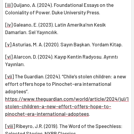
[iii]
Quijano, A. (2024). Foundational Essays on the
Coloniality of Power. Duke University Press.
[iv]
Galeano, E. (2023). Latin Amerika’nın Kesik
Damarları. Sel Yayıncılık.
[v]
Asturias, M. A. (2020). Sayın Başkan. Yordam Kitap.
[vi]
Alarcon, D. (2024). Kayıp Kentin Radyosu. Ayrıntı
Yayınları.
[vii]
The Guardian. (2024). “Chile’s stolen children: a new
effort offers hope to Pinochet-era international
adoptees”.
https://www.theguardian.com/world/article/2024/jul/14/
stolen-children-a-new-effort-offers-hope-to-
pinochet-era-international-adoptees
.
[viii]
Ribeyro, J.R. (2019). The Word of the Speechless:
Selected Stories. NYRB Classics.