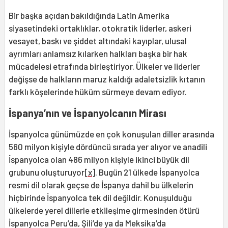
Bir başka açıdan bakıldığında Latin Amerika
siyasetindeki ortaklıklar, otokratik liderler, askeri
vesayet, baskı ve şiddet altındaki kayıplar, ulusal
ayrımları anlamsız kılarken halkları başka bir hak
mücadelesi etrafında birleştiriyor. Ülkeler ve liderler
değişse de halkların maruz kaldığı adaletsizlik kıtanın
farklı köşelerinde hüküm sürmeye devam ediyor.
İspanya’nın ve İspanyolcanın Mirası
İspanyolca günümüzde en çok konuşulan diller arasında
560 milyon kişiyle dördüncü sırada yer alıyor ve anadili
İspanyolca olan 486 milyon kişiyle ikinci büyük dil
grubunu oluşturuyor
[x]
. Bugün 21 ülkede İspanyolca
resmi dil olarak geçse de İspanya dahil bu ülkelerin
hiçbirinde İspanyolca tek dil değildir. Konuşulduğu
ülkelerde yerel dillerle etkileşime girmesinden ötürü
İspanyolca Peru’da, Şili’de ya da Meksika’da