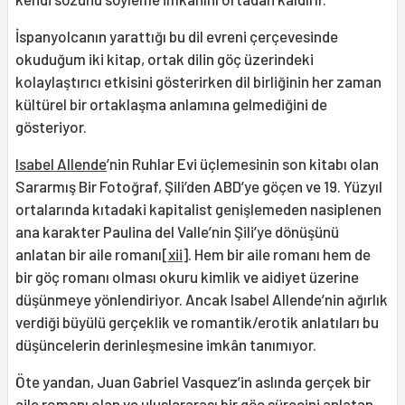
İspanyolcanın yarattığı bu dil evreni çerçevesinde
okuduğum iki kitap, ortak dilin göç üzerindeki
kolaylaştırıcı etkisini gösterirken dil birliğinin her zaman
kültürel bir ortaklaşma anlamına gelmediğini de
gösteriyor.
Isabel Allende
’nin Ruhlar Evi üçlemesinin son kitabı olan
Sararmış Bir Fotoğraf, Şili’den ABD’ye göçen ve 19. Yüzyıl
ortalarında kıtadaki kapitalist genişlemeden nasiplenen
ana karakter Paulina del Valle’nin Şili’ye dönüşünü
anlatan bir aile romanı
[xii]
. Hem bir aile romanı hem de
bir göç romanı olması okuru kimlik ve aidiyet üzerine
düşünmeye yönlendiriyor. Ancak Isabel Allende’nin ağırlık
verdiği büyülü gerçeklik ve romantik/erotik anlatıları bu
düşüncelerin derinleşmesine imkân tanımıyor.
Öte yandan, Juan Gabriel Vasquez’in aslında gerçek bir
aile romanı olan ve uluslararası bir göç sürecini anlatan