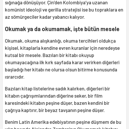
sığınağa dönüşüyor. Çin’den Kolombiya’ya uzanan
komünist ideoloji ve gerilla stratejisi ise bu topraklara en
az sömürgeciler kadar yabancı kalıyor.
Okumak ya da okumamak, işte bütün mesele
Okumak, okuma alışkanlığı, okuma tercihleri oldukça
kişisel, kitaplarla kendine evren kuranlar için neredeyse
kutsal bir mesele. Bazıları bir kitabı okuyup
okumayacağına ilk kırk sayfada karar verirken diğerleri
başladığı her kitabı ne olursa olsun bitirme konusunda
ısrarcıdır.
Bazıları kitap listelerine sadık kalırken, diğerleri bir
kitabın çağrışımlarından diğerine seker, bir film
karesindeki kitabın peşine düşer, bazen kendini bir
çağrıya kaptırır, bir beyaz tavşanın peşine düşer.
Benim Latin Amerika edebiyatının peşine düşmem de bu
yılın başında Alejandro Zambra’nın Okumamak kitabını