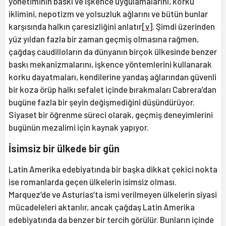
yönetiminin baskı ve işkence uygulamalarını, korku
iklimini, nepotizm ve yolsuzluk ağlarını ve bütün bunlar
karşısında halkın çaresizliğini anlatır
[v]
. Şimdi üzerinden
yüz yıldan fazla bir zaman geçmiş olmasına rağmen,
çağdaş caudilloların da dünyanın birçok ülkesinde benzer
baskı mekanizmalarını, işkence yöntemlerini kullanarak
korku dayatmaları, kendilerine yandaş ağlarından güvenli
bir koza örüp halkı sefalet içinde bırakmaları Cabrera’dan
bugüne fazla bir şeyin değişmediğini düşündürüyor.
Siyaset bir öğrenme süreci olarak, geçmiş deneyimlerini
bugünün mezalimi için kaynak yapıyor.
İsimsiz bir ülkede bir gün
Latin Amerika edebiyatında bir başka dikkat çekici nokta
ise romanlarda geçen ülkelerin isimsiz olması.
Marquez’de ve Asturias’ta ismi verilmeyen ülkelerin siyasi
mücadeleleri aktarılır, ancak çağdaş Latin Amerika
edebiyatında da benzer bir tercih görülür. Bunların içinde