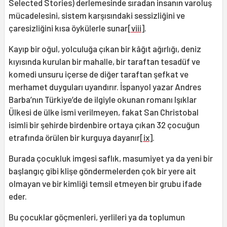
Selected Stories) derlemesinde sıradan insanın varoluş
mücadelesini, sistem karşısındaki sessizliğini ve
çaresizliğini kısa öykülerle sunar
[viii]
.
Kayıp bir oğul, yolculuğa çıkan bir kâğıt ağırlığı, deniz
kıyısında kurulan bir mahalle, bir taraftan tesadüf ve
komedi unsuru içerse de diğer taraftan şefkat ve
merhamet duyguları uyandırır. İspanyol yazar Andres
Barba’nın Türkiye’de de ilgiyle okunan romanı Işıklar
Ülkesi de ülke ismi verilmeyen, fakat San Christobal
isimli bir şehirde birdenbire ortaya çıkan 32 çocuğun
etrafında örülen bir kurguya dayanır
[ix]
.
Burada çocukluk imgesi saflık, masumiyet ya da yeni bir
başlangıç gibi klişe göndermelerden çok bir yere ait
olmayan ve bir kimliği temsil etmeyen bir grubu ifade
eder.
Bu çocuklar göçmenleri, yerlileri ya da toplumun