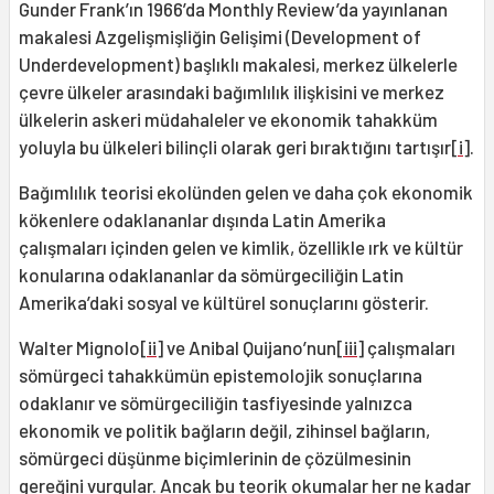
Gunder Frank’ın 1966’da Monthly Review’da yayınlanan
makalesi Azgelişmişliğin Gelişimi (Development of
Underdevelopment) başlıklı makalesi, merkez ülkelerle
çevre ülkeler arasındaki bağımlılık ilişkisini ve merkez
ülkelerin askeri müdahaleler ve ekonomik tahakküm
yoluyla bu ülkeleri bilinçli olarak geri bıraktığını tartışır
[i]
.
Bağımlılık teorisi ekolünden gelen ve daha çok ekonomik
kökenlere odaklananlar dışında Latin Amerika
çalışmaları içinden gelen ve kimlik, özellikle ırk ve kültür
konularına odaklananlar da sömürgeciliğin Latin
Amerika’daki sosyal ve kültürel sonuçlarını gösterir.
Walter Mignolo
[ii]
ve Anibal Quijano’nun
[iii]
çalışmaları
sömürgeci tahakkümün epistemolojik sonuçlarına
odaklanır ve sömürgeciliğin tasfiyesinde yalnızca
ekonomik ve politik bağların değil, zihinsel bağların,
sömürgeci düşünme biçimlerinin de çözülmesinin
gereğini vurgular. Ancak bu teorik okumalar her ne kadar