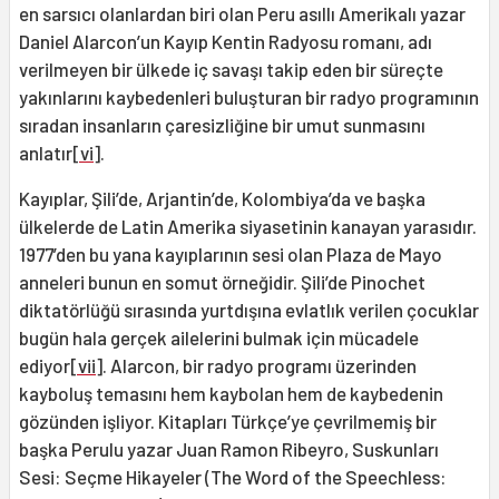
en sarsıcı olanlardan biri olan Peru asıllı Amerikalı yazar
Daniel Alarcon’un Kayıp Kentin Radyosu romanı, adı
verilmeyen bir ülkede iç savaşı takip eden bir süreçte
yakınlarını kaybedenleri buluşturan bir radyo programının
sıradan insanların çaresizliğine bir umut sunmasını
anlatır
[vi]
.
Kayıplar, Şili’de, Arjantin’de, Kolombiya’da ve başka
ülkelerde de Latin Amerika siyasetinin kanayan yarasıdır.
1977’den bu yana kayıplarının sesi olan Plaza de Mayo
anneleri bunun en somut örneğidir. Şili’de Pinochet
diktatörlüğü sırasında yurtdışına evlatlık verilen çocuklar
bugün hala gerçek ailelerini bulmak için mücadele
ediyor
[vii]
. Alarcon, bir radyo programı üzerinden
kayboluş temasını hem kaybolan hem de kaybedenin
gözünden işliyor. Kitapları Türkçe’ye çevrilmemiş bir
başka Perulu yazar Juan Ramon Ribeyro, Suskunları
Sesi: Seçme Hikayeler (The Word of the Speechless: