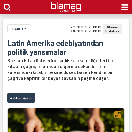
YT:
01.11.2025 00:01
Okuma
HAKLAR
SG:
01.11.2025 00:01
10 dakika
Latin Amerika edebiyatından
politik yansımalar
Bazıları kitap listelerine sadık kalırken, diğerleri bir
kitabın çağrışımlarından diğerine seker, bir film
karesindeki kitabın peşine düşer, bazen kendini bir
çağrıya kaptırır, bir beyaz tavşanın peşine düşer.
Aslıhan Aykaç