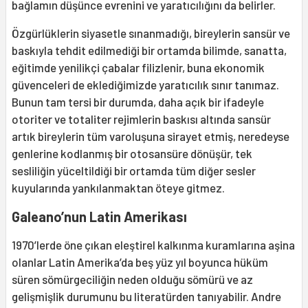
bağlamın düşünce evrenini ve yaratıcılığını da belirler.
Özgürlüklerin siyasetle sınanmadığı, bireylerin sansür ve
baskıyla tehdit edilmediği bir ortamda bilimde, sanatta,
eğitimde yenilikçi çabalar filizlenir, buna ekonomik
güvenceleri de eklediğimizde yaratıcılık sınır tanımaz.
Bunun tam tersi bir durumda, daha açık bir ifadeyle
otoriter ve totaliter rejimlerin baskısı altında sansür
artık bireylerin tüm varoluşuna sirayet etmiş, neredeyse
genlerine kodlanmış bir otosansüre dönüşür, tek
sesliliğin yüceltildiği bir ortamda tüm diğer sesler
kuyularında yankılanmaktan öteye gitmez.
Galeano’nun Latin Amerikası
1970’lerde öne çıkan eleştirel kalkınma kuramlarına aşina
olanlar Latin Amerika’da beş yüz yıl boyunca hüküm
süren sömürgeciliğin neden olduğu sömürü ve az
gelişmişlik durumunu bu literatürden tanıyabilir. Andre