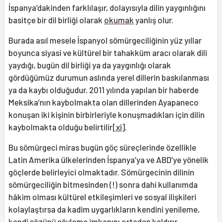
İspanya’dakinden farklılaşır, dolayısıyla dilin yaygınlığını
basitçe bir dil birliği olarak
okumak
yanlış olur.
Burada asıl mesele İspanyol sömürgeciliğinin yüz yıllar
boyunca siyasi ve kültürel bir tahakküm aracı olarak dili
yaydığı, bugün dil birliği ya da yaygınlığı olarak
gördüğümüz durumun aslında yerel dillerin baskılanması
ya da kaybı olduğudur. 2011 yılında yapılan bir haberde
Meksika’nın kaybolmakta olan dillerinden Ayapaneco
konuşan iki kişinin birbirleriyle konuşmadıkları için dilin
kaybolmakta olduğu belirtilir
[xi]
.
Bu sömürgeci miras bugün göç süreçlerinde özellikle
Latin Amerika ülkelerinden İspanya’ya ve ABD’ye yönelik
göçlerde belirleyici olmaktadır. Sömürgecinin dilinin
sömürgeciliğin bitmesinden (!) sonra dahi kullanımda
hâkim olması kültürel etkileşimleri ve sosyal ilişkileri
kolaylaştırsa da kadim uygarlıkların kendini yenileme,
kendi sözünü söyleme imkanını ortadan kaldırır.