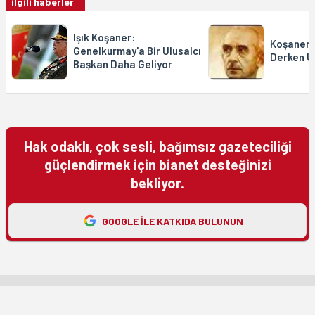
ilgili haberler
Işık Koşaner:
Koşaner'i
Genelkurmay'a Bir Ulusalcı
Derken Un
Başkan Daha Geliyor
Hak odaklı, çok sesli, bağımsız gazeteciliği
güçlendirmek için bianet desteğinizi
bekliyor.
GOOGLE ILE KATKIDA BULUNUN