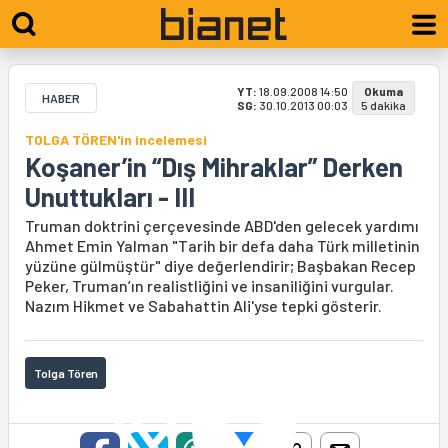
YT:
18.09.2008 14:50
Okuma
HABER
SG:
30.10.2013 00:03
5 dakika
TOLGA TÖREN'in incelemesi
Koşaner’in “Dış Mihraklar” Derken
Unuttukları - III
Truman doktrini çerçevesinde ABD'den gelecek yardımı
Ahmet Emin Yalman "Tarih bir defa daha Türk milletinin
yüzüne gülmüştür" diye değerlendirir; Başbakan Recep
Peker, Truman’ın realistliğini ve insaniliğini vurgular.
Nazım Hikmet ve Sabahattin Ali'yse tepki gösterir.
Tolga Tören