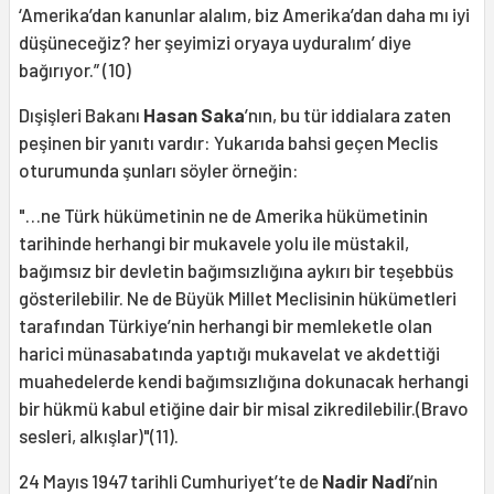
‘Amerika’dan kanunlar alalım, biz Amerika’dan daha mı iyi
düşüneceğiz? her şeyimizi oryaya uyduralım’ diye
bağırıyor.” (10)
Dışişleri Bakanı
Hasan Saka
’nın, bu tür iddialara zaten
peşinen bir yanıtı vardır: Yukarıda bahsi geçen Meclis
oturumunda şunları söyler örneğin:
"…ne Türk hükümetinin ne de Amerika hükümetinin
tarihinde herhangi bir mukavele yolu ile müstakil,
bağımsız bir devletin bağımsızlığına aykırı bir teşebbüs
gösterilebilir. Ne de Büyük Millet Meclisinin hükümetleri
tarafından Türkiye’nin herhangi bir memleketle olan
harici münasabatında yaptığı mukavelat ve akdettiği
muahedelerde kendi bağımsızlığına dokunacak herhangi
bir hükmü kabul etiğine dair bir misal zikredilebilir.(Bravo
sesleri, alkışlar)"(11).
24 Mayıs 1947 tarihli Cumhuriyet’te de
Nadir Nadi
’nin