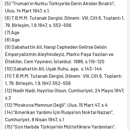
(5) “Truman’ın Nutku Türkiye’de Derin Akisler Bıraktı”,
Ulus, 14 Mart 1947, s.1.
(6) T.B.M.M. Tutanak Dergisi, Dönem: VIII, Cilt 6, Toplantı 1,
79. Birleşim, 1.9.1947, s. 552–556
(7) Age
(8) Age
(9) Sabahattin Ali, Hangi Cepheden Gelirse Gelsin
Emperyalizmin Aleyhindeyiz, Marko Paşa Yazıları ve
Ötekiler, Cem Yayınevi, İstanbul: 1986, s.119–120
(10) Sabahattin Ali, Uşak Ruhu, age, s.143–144
(11) T.B.M.M. Tutanak Dergisi, Dönem: VIII, Cilt 6, Toplantı
1, 79. Birleşim, 1.9.1947, 552–556
(12) Nadir Nadi, Hayırlısı Olsun, Cumhuriyet, 24 Mayıs 1947,
s.2
(13) “Moskova Memnun Değil”, Ulus, 15 Mart 47, s.4
(14) “Amerikan Yardımı İçin Rusya’nın Noktai Nazarı”,
Cumhuriyet, 8 Nisan 1947, s.1
(15) “Son Harbde Türkiye’nin Müttefiklere Yardımları”,