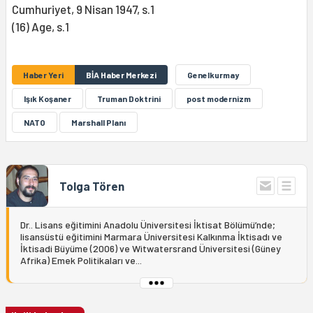
Cumhuriyet, 9 Nisan 1947, s.1
(16) Age, s.1
Haber Yeri
BİA Haber Merkezi
Genelkurmay
Işık Koşaner
Truman Doktrini
post modernizm
NATO
Marshall Planı
Tolga Tören
Dr.. Lisans eğitimini Anadolu Üniversitesi İktisat Bölümü’nde;
lisansüstü eğitimini Marmara Üniversitesi Kalkınma İktisadı ve
İktisadi Büyüme (2006) ve Witwatersrand Üniversitesi (Güney
Afrika) Emek Politikaları ve...