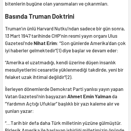
bitenlerin bugüne olan yansımaları ve çıkarımları.
Basında Truman Doktrini
Truman’ın ünlü Harvard Nutku’ndan sadece bir gün sonra,
13 Mart 1947 tarihinde CHP’nin resmi yayın organı Ulus
Gazetesi’nde
Nihat Erim
: “Son günlerde Amerika’dan çok
iyi haberler gelmektedir”(1) diye başlar ve devam eder:
“Amerika el uzatmadığı, kendi üzerine düşen insanlık
mesuliyetlerini cesaretle yüklenmediği takdirde, yeni bir
felaket uzak ihtimal değildir”(2).
İlerleyen dönemlerde Demokrat Parti yanlısı yayın yapan
Vatan Gazetesi’nin başyazarı
Ahmet Emin Yalman
da
“Yardımın Açtığı Ufuklar” başlıklı bir yazı kaleme alır ve
şunları yazar:
“…Tarih bir defa daha Türk milletinin yüzüne gülmüştür.
Birleşik Amerika ile başlayan işbirliği milletimizin önünde