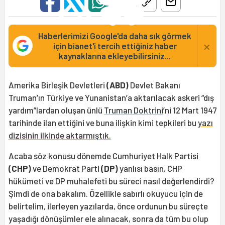
Haberlerimizi Google'da daha sık görmek
×
için bianet'i tercih ettiğiniz haber
kaynaklarına ekleyebilirsiniz...
Amerika Birleşik Devletleri
(ABD)
Devlet Bakanı
Truman’ın Türkiye ve Yunanistan’a aktarılacak askeri “dış
yardım”lardan oluşan ünlü
Truman Doktrini
’ni 12 Mart 1947
tarihinde ilan ettiğini ve buna ilişkin kimi tepkileri bu
yazı
dizisinin ilkinde aktarmıştık.
Acaba söz konusu dönemde Cumhuriyet Halk Partisi
(CHP)
ve Demokrat Parti
(DP)
yanlısı basın, CHP
hükümeti ve DP muhalefeti bu süreci nasıl değerlendirdi?
Şimdi de ona bakalım. Özellikle sabırlı okuyucu için de
belirtelim, ilerleyen yazılarda, önce ordunun bu süreçte
yaşadığı dönüşümler ele alınacak, sonra da tüm bu olup