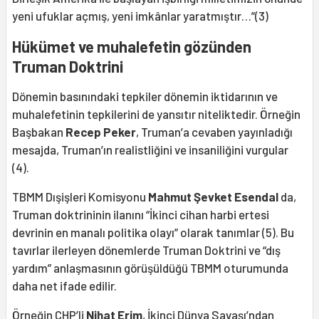
yeni ufuklar açmış, yeni imkânlar yaratmıştır…”(3)
Hükümet ve muhalefetin gözünden
Truman Doktrini
Dönemin basınındaki tepkiler dönemin iktidarının ve
muhalefetinin tepkilerini de yansıtır niteliktedir. Örneğin
Başbakan
Recep Peker
, Truman’a cevaben yayınladığı
mesajda, Truman’ın realistliğini ve insaniliğini vurgular
(4).
TBMM Dışişleri Komisyonu
Mahmut Şevket Esendal
da,
Truman doktrininin ilanını “İkinci cihan harbi ertesi
devrinin en manalı politika olayı” olarak tanımlar (5). Bu
tavırlar ilerleyen dönemlerde Truman Doktrini ve “dış
yardım” anlaşmasının görüşüldüğü TBMM oturumunda
daha net ifade edilir.
Örneğin CHP’li
Nihat Erim
, İkinci Dünya Savaşı’ndan