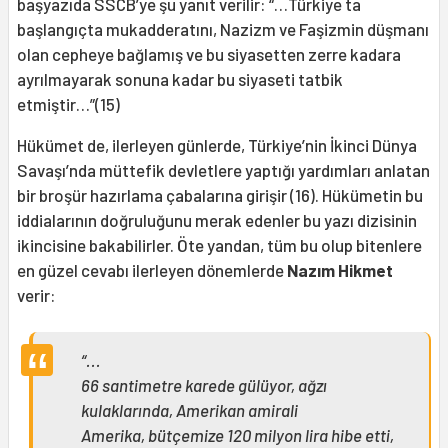
başyazıda SSCB’ye şu yanıt verilir: “…Türkiye ta
başlangıçta mukadderatını, Nazizm ve Faşizmin düşmanı
olan cepheye bağlamış ve bu siyasetten zerre kadara
ayrılmayarak sonuna kadar bu siyaseti tatbik
etmiştir…”(15)
Hükümet de, ilerleyen günlerde, Türkiye’nin İkinci Dünya
Savaşı’nda müttefik devletlere yaptığı yardımları anlatan
bir broşür hazırlama çabalarına girişir (16). Hükümetin bu
iddialarının doğruluğunu merak edenler bu yazı dizisinin
ikincisine bakabilirler. Öte yandan, tüm bu olup bitenlere
en güzel cevabı ilerleyen dönemlerde
Nazım Hikmet
verir:
“...
66 santimetre karede gülüyor, ağzı
kulaklarında, Amerikan amirali
Amerika, bütçemize 120 milyon lira hibe etti,