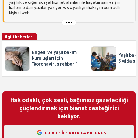
yaşlılık ve diğer sosyal hizmet alanları ile hayatın sair ve şiir
hallerine dair yazılar yazıyor. www.yasliyimhakliyim.com adlı
kişisel web...
ilgili haberler
Engelli ve yaşlı bakım
Yaşlı bak
kuruluşları için
6 yılda 
"koronavirüs rehberi"
Hak odaklı, çok sesli, bağımsız gazeteciliği
güçlendirmek için bianet desteğinizi
bekliyor.
GOOGLE ILE KATKIDA BULUNUN