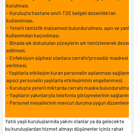
kurulması,
- Kuruluşta hastane sınıfı TSE belgeli dezenfektan
kullanılması,
- Yeterli temizlik malzemesi bulundurulması, aşırı ve yanlış
kullanımdan kaçınılması,
- Binada sık dokunulan yüzeylerin sık temizlenerek dezenf
edilmesi,
- Enfeksiyon şüphesi olanlara cerrahi/prosedür maskesi
verilmesi,
-Yaşlılarla etkileşim kuran personelin aşılanması sağlanmas
aşısız personelin yaşlılarla etkileşiminin engellenmesi,
- Kuruluşta yeterli miktarda cerrahi maske bulundurulması 
- Yaşlıların yakınlarıyla telefonla görüşmelerinin sağlanmas
- Personel mesailerinin mevcut duruma uygun düzenlenmes
Yatılı yaşlı kuruluşlarında yakını olanlar ya da gelecekte
bu kuruluşlardan hizmet almayı düşünenler içiniz rahat