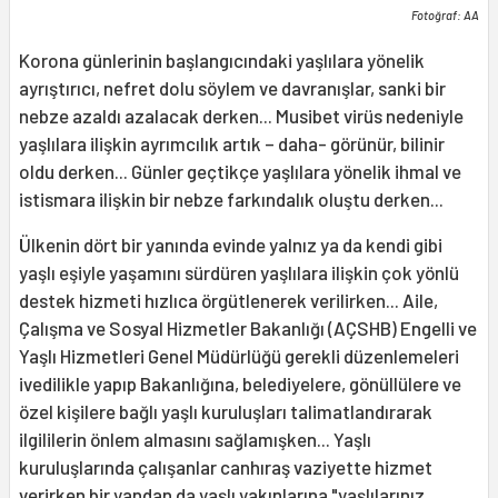
Fotoğraf: AA
Korona günlerinin başlangıcındaki yaşlılara yönelik
ayrıştırıcı, nefret dolu söylem ve davranışlar, sanki bir
nebze azaldı azalacak derken... Musibet virüs nedeniyle
yaşlılara ilişkin ayrımcılık artık – daha- görünür, bilinir
oldu derken... Günler geçtikçe yaşlılara yönelik ihmal ve
istismara ilişkin bir nebze farkındalık oluştu derken...
Ülkenin dört bir yanında evinde yalnız ya da kendi gibi
yaşlı eşiyle yaşamını sürdüren yaşlılara ilişkin çok yönlü
destek hizmeti hızlıca örgütlenerek verilirken... Aile,
Çalışma ve Sosyal Hizmetler Bakanlığı (AÇSHB) Engelli ve
Yaşlı Hizmetleri Genel Müdürlüğü gerekli düzenlemeleri
ivedilikle yapıp Bakanlığına, belediyelere, gönüllülere ve
özel kişilere bağlı yaşlı kuruluşları talimatlandırarak
ilgililerin önlem almasını sağlamışken... Yaşlı
kuruluşlarında çalışanlar canhıraş vaziyette hizmet
verirken bir yandan da yaşlı yakınlarına "yaşlılarınız