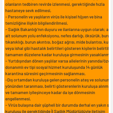
olanların tedbiren revirde izlenmesi, gerektiğinde hızla
hastaneye sevk edilmesi,
- Personelin ve yaşlıların virüs ile kişisel hijyen ve bina
temizliğine ilişkin bilgilendirilmesi,
- Sağlık Bakanlığı'nın duyuru ve ilanlarına uygun olarak; ate
alt solunum yolu enfeksiyonu, nefes darlığı, öksürük, burun
tıkanıklığı, burun akıntısı, boğaz ağrısı, mide bulantısı, kus
veya ishal gibi hastalık belirtileri gösteren kişilerin belirtiler
tamamen düzelene kadar kuruluşa girmesinin yasaklanmas
- Yurtdışından dönen yaşlılar varsa ailelerinin yanında/özel
donanımlı ev tipi sosyal hizmet kuruluşunda 14 günlük
karantina süresini geçirmesinin sağlanması,
-Dış ortamdan kuruluşa gelen personelin ateş ve solunum
yönünden taranması, belirti gösterenlerin kuruluşa alınma
ve tamamen iyileşinceye kadar da işe dönmesinin
engellenmesi,
- Virüs bulaşına dair şüpheli bir durumda derhal en yakın sağ
kuruluşu ile gerektiğinde İl Sağlık Müdürlüğüyle iletişim