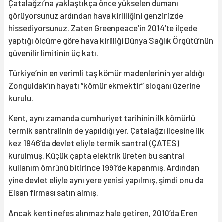
Çatalağzı’na yaklaştıkça önce yükselen dumanı
görüyorsunuz ardından hava kirliliğini genzinizde
hissediyorsunuz. Zaten Greenpeace’in 2014’te ilçede
yaptığı ölçüme göre hava kirliliği Dünya Sağlık Örgütü’nün
güvenilir limitinin üç katı.
Türkiye’nin en verimli taş
kömür
madenlerinin yer aldığı
Zonguldak’ın hayatı “kömür ekmektir” sloganı üzerine
kurulu.
Kent, aynı zamanda cumhuriyet tarihinin ilk kömürlü
termik santralinin de yapıldığı yer. Çatalağzı ilçesine ilk
kez 1946’da devlet eliyle termik santral (ÇATES)
kurulmuş. Küçük çapta elektrik üreten bu santral
kullanım ömrünü bitirince 1991’de kapanmış. Ardından
yine devlet eliyle aynı yere yenisi yapılmış, şimdi onu da
Elsan firması satın almış.
Ancak kenti nefes alınmaz hale getiren, 2010’da Eren