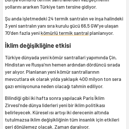
yollarını ararken Türkiye tam tersine gidiyor.
Şu anda işletmedeki 24 termik santralın ve inşa halindeki
3 yeni santralın yanı sıra kurulu gücü 66,5 GW’ye ulaşan
70’den fazla yeni
kömürlü termik santral
planlanıyor.
İklim değişikliğine etkisi
Türkiye dünyada yeni kömür santrallari yapımında Çin,
Hindistan ve Rusya’nın hemen ardından dördüncü sırada
yer alıyor. Planlanan yeni kömür santrallarının
mevcutlara ek olarak yılda yaklaşık 400 milyon ton sera
gazı emisyonuna neden olacağı tahmin ediliyor.
Bilindiği gibi iki hafta sonra yapılacak Paris İklim
Zirvesi’nde dünya liderleri yeni bir iklim politikası
belirleyecek. Küresel ısı artışı iki derecenin altında
tutulmazsa iklim değişikliğinin tüm insanlık için etkileri
geri dönülemez olacak. Zaman daralıyor.