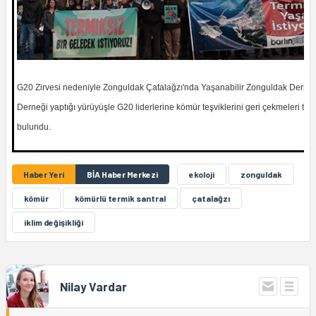
G20 Zirvesi nedeniyle Zonguldak Çatalağzı'nda Yaşanabilir Zonguldak Derneğ
Derneği yaptığı yürüyüşle G20 liderlerine kömür teşviklerini geri çekmeleri tal
bulundu.
Haber Yeri
BİA Haber Merkezi
ekoloji
zonguldak
kömür
kömürlü termik santral
çatalağzı
iklim değişikliği
Nilay Vardar