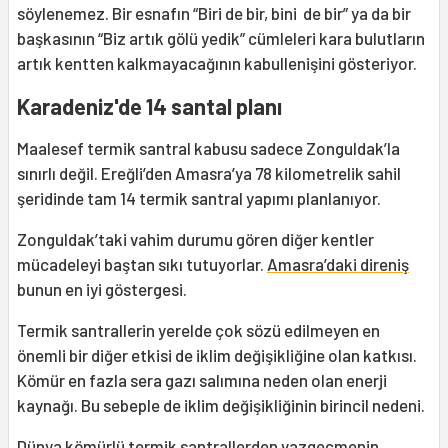
söylenemez. Bir esnafın “Biri de bir, bini de bir” ya da bir
başkasının “Biz artık gölü yedik” cümleleri kara bulutların
artık kentten kalkmayacağının kabullenişini gösteriyor.
Karadeniz'de 14 santal planı
Maalesef termik santral kabusu sadece Zonguldak’la
sınırlı değil. Ereğli’den Amasra’ya 78 kilometrelik sahil
şeridinde tam 14 termik santral yapımı planlanıyor.
Zonguldak’taki vahim durumu gören diğer kentler
mücadeleyi baştan sıkı tutuyorlar.
Amasra’daki direniş
bunun en iyi göstergesi.
Termik santrallerin yerelde çok sözü edilmeyen en
önemli bir diğer etkisi de iklim değişikliğine olan katkısı.
Kömür en fazla sera gazı salımına neden olan enerji
kaynağı. Bu sebeple de iklim değişikliğinin birincil nedeni.
Dünya kömürlü termik santrallerden vazgeçmenin