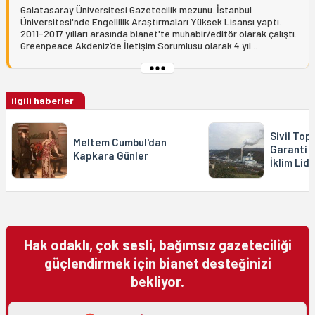
Galatasaray Üniversitesi Gazetecilik mezunu. İstanbul
Üniversitesi'nde Engellilik Araştırmaları Yüksek Lisansı yaptı.
2011-2017 yılları arasında bianet'te muhabir/editör olarak çalıştı.
Greenpeace Akdeniz’de İletişim Sorumlusu olarak 4 yıl...
ilgili haberler
Sivil Top
Meltem Cumbul'dan
Garanti 
Kapkara Günler
İklim Lid
Hak odaklı, çok sesli, bağımsız gazeteciliği
güçlendirmek için bianet desteğinizi
bekliyor.