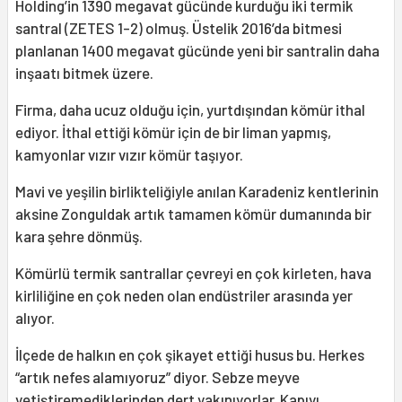
Holding’in 1390 megavat gücünde kurduğu iki termik
santral (ZETES 1-2) olmuş. Üstelik 2016’da bitmesi
planlanan 1400 megavat gücünde yeni bir santralin daha
inşaatı bitmek üzere.
Firma, daha ucuz olduğu için, yurtdışından kömür ithal
ediyor. İthal ettiği kömür için de bir liman yapmış,
kamyonlar vızır vızır kömür taşıyor.
Mavi ve yeşilin birlikteliğiyle anılan Karadeniz kentlerinin
aksine Zonguldak artık tamamen kömür dumanında bir
kara şehre dönmüş.
Kömürlü termik santrallar çevreyi en çok kirleten, hava
kirliliğine en çok neden olan endüstriler arasında yer
alıyor.
İlçede de halkın en çok şikayet ettiği husus bu. Herkes
“artık nefes alamıyoruz” diyor. Sebze meyve
yetiştiremediklerinden dert yakınıyorlar. Kapıyı