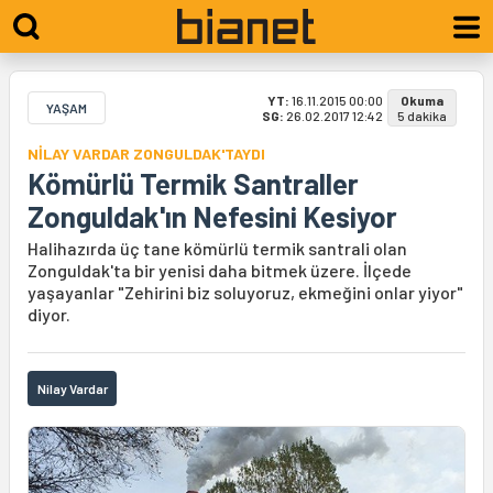
YT:
16.11.2015 00:00
Okuma
YAŞAM
SG:
26.02.2017 12:42
5 dakika
NİLAY VARDAR ZONGULDAK'TAYDI
Kömürlü Termik Santraller
Zonguldak'ın Nefesini Kesiyor
Halihazırda üç tane kömürlü termik santrali olan
Zonguldak'ta bir yenisi daha bitmek üzere. İlçede
yaşayanlar "Zehirini biz soluyoruz, ekmeğini onlar yiyor"
diyor.
Nilay Vardar