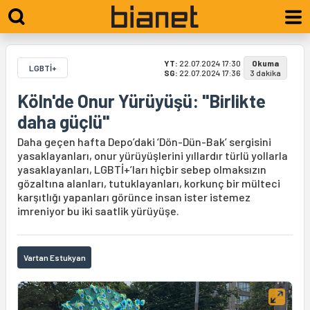
YT:
22.07.2024 17:30
Okuma
LGBTİ+
SG:
22.07.2024 17:36
3 dakika
Köln'de Onur Yürüyüşü: "Birlikte
daha güçlü"
Daha geçen hafta Depo’daki ‘Dön-Dün-Bak’ sergisini
yasaklayanları, onur yürüyüşlerini yıllardır türlü yollarla
yasaklayanları, LGBTİ+’ları hiçbir sebep olmaksızın
gözaltına alanları, tutuklayanları, korkunç bir mülteci
karşıtlığı yapanları görünce insan ister istemez
imreniyor bu iki saatlik yürüyüşe.
Vartan Estukyan