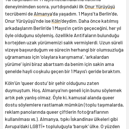
deneyimimden sonra, yurtdışındaki ilk
Onur Yürüyüşü
tecrübemi de
Almanya
’da yaşadım. 1 Mayıs’ta Berlin’de,
Onur Yürüyüşü’nde ise
Köln
’deydim. Daha önce katılmış
arkadaşlarım Berlin’de 1 Mayıs’ın çetin geçeceğini, her yıl
öyle olduğunu söylemiş, özellikle Antifaların bulunduğu
kortejden uzak yürümemizi salık vermişlerdi. Uzun süreli
vizeye başvurduğum ve sürecin herhangi bir olumsuzluğa
uğramaması için ‘olaylara karışmama’, ‘arkalardan
yürüme’ işini biraz abartsam da benim için sakin ama
genelde hayli coşkulu geçen bir 1 Mayıs’ı geride bıraktım.
Köln’ün ‘queer dostu’ bir şehir olduğunu zaten
duymuştum. Hoş, Almanya’nın geneli için bunu söylemek
artık pek yanlış olmaz. Öyle ki, kamusal alanda queer
dostu söylemlere rastlamak mümkün (toplu taşımalarda,
reklam panolarında queer çiftlerin fotoğraflarının
kullanılması vs.). Almanya, tıpkı İskandinav ülkeleri gibi
Avrupa’daki LGBTİ+ topluluğuyla ‘barışık’ ülke. O yüzden