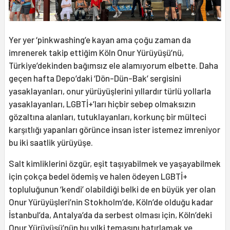
Yer yer ‘pinkwashing’e kayan ama çoğu zaman da
imrenerek takip ettiğim Köln Onur Yürüyüşü’nü,
Türkiye’dekinden bağımsız ele alamıyorum elbette. Daha
geçen hafta Depo’daki ‘Dön-Dün-Bak’ sergisini
yasaklayanları, onur yürüyüşlerini yıllardır türlü yollarla
yasaklayanları, LGBTİ+’ları hiçbir sebep olmaksızın
gözaltına alanları, tutuklayanları, korkunç bir mülteci
karşıtlığı yapanları görünce insan ister istemez imreniyor
bu iki saatlik yürüyüşe.
Salt kimliklerini özgür, eşit taşıyabilmek ve yaşayabilmek
için çokça bedel ödemiş ve halen ödeyen LGBTİ+
topluluğunun ‘kendi’ olabildiği belki de en büyük yer olan
Onur Yürüyüşleri’nin Stokholm’de, Köln’de olduğu kadar
İstanbul’da, Antalya’da da serbest olması için, Köln’deki
Onur Yürüyüşü’nün bu yılki temasını hatırlamak ve