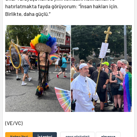
hatırlatmakta fayda görüyorum: “İnsan hakları için.
Birlikte, daha güçlü.”
(VE/VC)
Haber Yeri
İstanbul
onur yürüyüşü
almanya