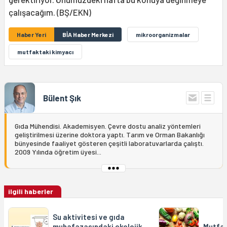
çalışacağım. (BŞ/EKN)
Haber Yeri
BİA Haber Merkezi
mikroorganizmalar
mutfaktaki kimyacı
Bülent Şık
Gıda Mühendisi. Akademisyen. Çevre dostu analiz yöntemleri
geliştirilmesi üzerine doktora yaptı. Tarım ve Orman Bakanlığı
bünyesinde faaliyet gösteren çeşitli laboratuvarlarda çalıştı.
2009 Yılında öğretim üyesi...
ilgili haberler
Su aktivitesi ve gıda
muhafazasındaki ekolojik
Mutfak