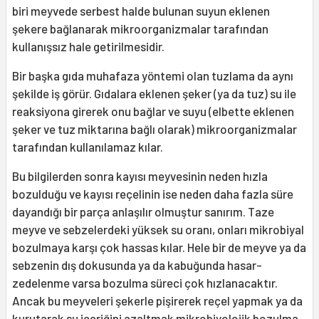
biri meyvede serbest halde bulunan suyun eklenen
şekere bağlanarak mikroorganizmalar tarafından
kullanışsız hale getirilmesidir.
Bir başka gıda muhafaza yöntemi olan tuzlama da aynı
şekilde iş görür. Gıdalara eklenen şeker (ya da tuz) su ile
reaksiyona girerek onu bağlar ve suyu (elbette eklenen
şeker ve tuz miktarına bağlı olarak) mikroorganizmalar
tarafından kullanılamaz kılar.
Bu bilgilerden sonra kayısı meyvesinin neden hızla
bozulduğu ve kayısı reçelinin ise neden daha fazla süre
dayandığı bir parça anlaşılır olmuştur sanırım. Taze
meyve ve sebzelerdeki yüksek su oranı, onları mikrobiyal
bozulmaya karşı çok hassas kılar. Hele bir de meyve ya da
sebzenin dış dokusunda ya da kabuğunda hasar-
zedelenme varsa bozulma süreci çok hızlanacaktır.
Ancak bu meyveleri şekerle pişirerek reçel yapmak ya da
kurutarak su içeriğini azaltmak mikrobiyolojik bozulma