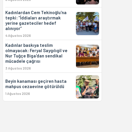
Kadınlardan Cem Tekinoğlu'na
tepki: “İddiaları araştırmak
yerine gazeteciler hedef
alınıyor”
4 Ağustos 2026
Kadınlar baskıya teslim
olmayacak: Feryal Saygılıgil ve
Nur Tuğçe Biga'dan sendikal
mücadele çağrısı
3 Ağustos 2026
Beyin kanaması geçiren hasta
mahpus cezaevine götürüldü
1 Ağustos 2026