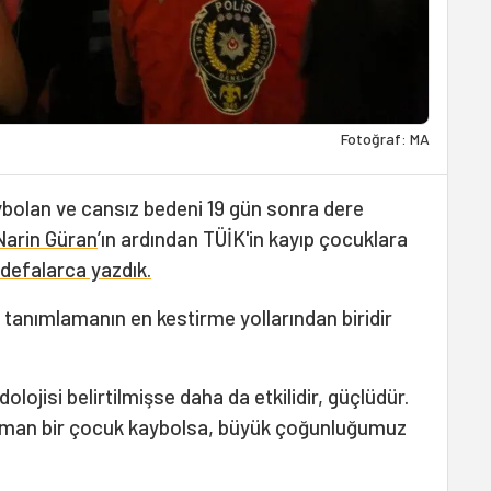
Fotoğraf: MA
ybolan ve cansız bedeni 19 gün sonra dere
Narin Güran
’ın ardından TÜİK'in kayıp çocuklara
defalarca yazdık.
ı tanımlamanın en kestirme yollarından biridir
olojisi belirtilmişse daha da etkilidir, güçlüdür.
zaman bir çocuk kaybolsa, büyük çoğunluğumuz