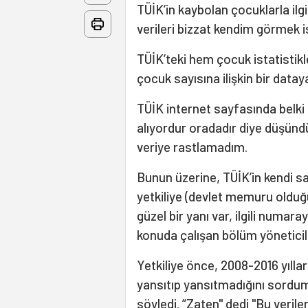
TÜİK’in kaybolan çocuklarla ilgili
verileri bizzat kendim görmek 
TÜİK’teki hem çocuk istatistikl
çocuk sayısına ilişkin bir data
TÜİK internet sayfasında belki
alıyordur oradadır diye düşünd
veriye rastlamadım.
Bunun üzerine, TÜİK’in kendi s
yetkiliye (devlet memuru olduğu
güzel bir yanı var, ilgili numara
konuda çalışan bölüm yöneticil
Yetkiliye önce, 2008-2016 yılla
yansıtıp yansıtmadığını sordum.
söyledi. “Zaten" dedi "Bu veriler