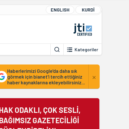
ENGLISH
KURDÎ
Kategoriler
Haberlerimizi Google'da daha sık
×
görmek için bianet'i tercih ettiğiniz
haber kaynaklarına ekleyebilirsiniz...
HAK ODAKLI, ÇOK SESLİ,
BAĞIMSIZ GAZETECİLİĞİ