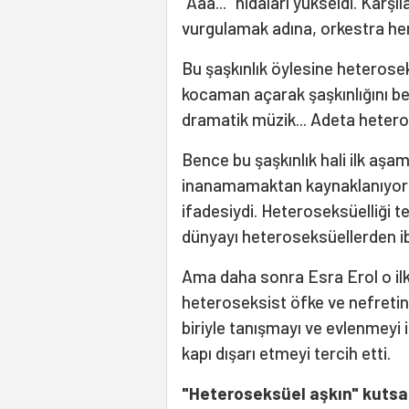
"Aaa..." nidaları yükseldi. Karş
vurgulamak adına, orkestra hem
Bu şaşkınlık öylesine heterosek
kocaman açarak şaşkınlığını bell
dramatik müzik... Adeta hetero
Bence bu şaşkınlık hali ilk aş
inanamamaktan kaynaklanıyor
ifadesiydi. Heteroseksüelliği t
dünyayı heteroseksüellerden ib
Ama daha sonra Esra Erol o ilk 
heteroseksist öfke ve nefretin
biriyle tanışmayı ve evlenmeyi i
kapı dışarı etmeyi tercih etti.
"Heteroseksüel aşkın" kutsa