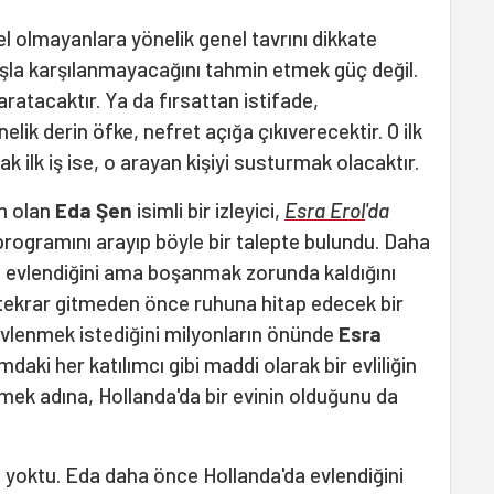
 olmayanlara yönelik genel tavrını dikkate
şla karşılanmayacağını tahmin etmek güç değil.
aratacaktır. Ya da fırsattan istifade,
ik derin öfke, nefret açığa çıkıverecektir. O ilk
 ilk iş ise, o arayan kişiyi susturmak olacaktır.
m olan
Eda Şen
isimli bir izleyici,
Esra Erol
'da
programını arayıp böyle bir talepte bulundu. Daha
 evlendiğini ama boşanmak zorunda kaldığını
a tekrar gitmeden önce ruhuna hitap edecek bir
evlenmek istediğini milyonların önünde
Esra
mdaki her katılımcı gibi maddi olarak bir evliliğin
mek adına, Hollanda'da bir evinin olduğunu da
 yoktu. Eda daha önce Hollanda'da evlendiğini