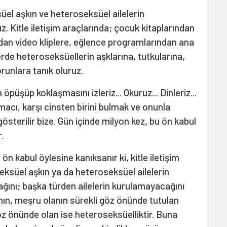
l aşkın ve heteroseksüel ailelerin
uz. Kitle iletişim araçlarında; çocuk kitaplarından
rdan video kliplere, eğlence programlarından ana
rde heteroseksüellerin aşklarına, tutkularına,
orunlara tanık oluruz.
 öpüşüp koklaşmasını izleriz... Okuruz... Dinleriz...
macı, karşı cinsten birini bulmak ve onunla
gösterilir bize. Gün içinde milyon kez, bu ön kabul
.
ön kabul öylesine kanıksanır ki, kitle iletişim
eksüel aşkın ya da heteroseksüel ailelerin
ğını; başka türden ailelerin kurulamayacağını
ın, meşru olanın sürekli göz önünde tutulan
z önünde olan ise heteroseksüelliktir. Buna