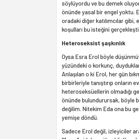
söylüyordu ve bu demek oluyor 
önünde yasal bir engel yoktu. E
oradaki diğer katılımcılar gibi
koşulları bu isteğini gerçekleş
Heteroseksist şaşkınlık
Oysa Esra Erol böyle düşünmüyo
yüzündeki o korkunç, duyduklar
Anlaşılan o ki Erol, her gün b
birbirleriyle tanıştırıp onları
heteroseksüellerin olmadığı ger
önünde bulundurursak, böyle b
değilim. Nitekim Eda ona bu ge
yemişe döndü.
Sadece Erol değil, izleyiciler a