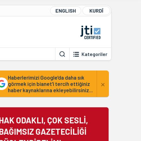
ENGLISH
KURDÎ
Kategoriler
Haberlerimizi Google'da daha sık
×
görmek için bianet'i tercih ettiğiniz
haber kaynaklarına ekleyebilirsiniz...
HAK ODAKLI, ÇOK SESLİ,
BAĞIMSIZ GAZETECİLİĞİ