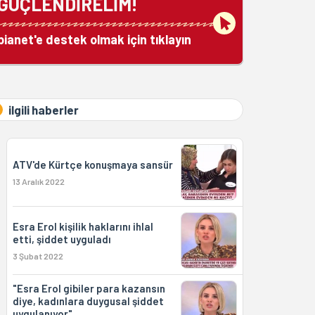
GÜÇLENDİRELİM!
bianet'e destek olmak için tıklayın
ilgili haberler
ATV'de Kürtçe konuşmaya sansür
13 Aralık 2022
Esra Erol kişilik haklarını ihlal
etti, şiddet uyguladı
3 Şubat 2022
"Esra Erol gibiler para kazansın
diye, kadınlara duygusal şiddet
uygulanıyor"