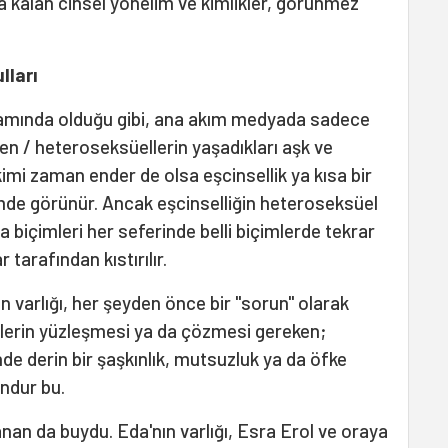
da kalan cinsel yönelim ve kimlikler, görünmez
lları
ramında olduğu gibi, ana akım medyada sadece
en / heteroseksüellerin yaşadıkları aşk ve
kimi zaman ender de olsa eşcinsellik ya kısa bir
çimde görünür. Ancak eşcinselliğin heteroseksüel
içimleri her seferinde belli biçimlerde tekrar
 tarafından kıstırılır.
 varlığı, her şeyden önce bir "sorun" olarak
llerin yüzleşmesi ya da çözmesi gereken;
nde derin bir şaşkınlık, mutsuzluk ya da öfke
ndur bu.
an da buydu. Eda'nın varlığı, Esra Erol ve oraya