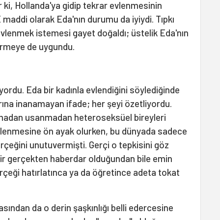
ki, Hollanda'ya gidip tekrar evlenmesinin
 maddi olarak Eda'nın durumu da iyiydi. Tıpkı
, evlenmek istemesi gayet doğaldı; üstelik Eda'nın
tirmeye de uygundu.
rdu. Eda bir kadınla evlendiğini söylediğinde
ına inanamayan ifade; her şeyi özetliyordu.
ıkmadan usanmadan heteroseksüel bireyleri
n evlenmesine ön ayak olurken, bu dünyada sadece
çeğini unutuvermişti. Gerçi o tepkisini göz
ir gerçekten haberdar olduğundan bile emin
rçeği hatırlatınca ya da öğretince adeta tokat
rasından da o derin şaşkınlığı belli edercesine