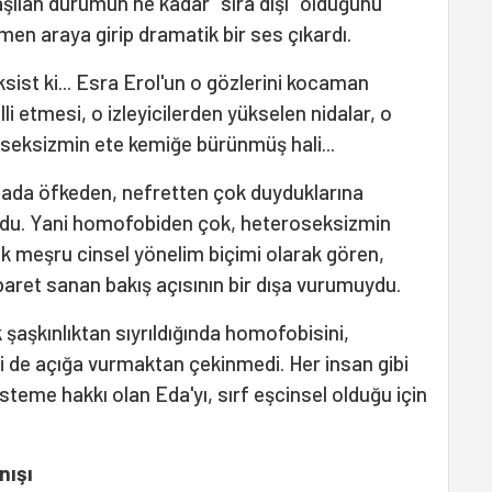
ılaşılan durumun ne kadar "sıra dışı" olduğunu
en araya girip dramatik bir ses çıkardı.
sist ki... Esra Erol'un o gözlerini kocaman
i etmesi, o izleyicilerden yükselen nidalar, o
seksizmin ete kemiğe bürünmüş hali...
amada öfkeden, nefretten çok duyduklarına
du. Yani homofobiden çok, heteroseksizmin
ek meşru cinsel yönelim biçimi olarak gören,
aret sanan bakış açısının bir dışa vurumuydu.
şaşkınlıktan sıyrıldığında homofobisini,
i de açığa vurmaktan çekinmedi. Her insan gibi
steme hakkı olan Eda'yı, sırf eşcinsel olduğu için
nışı