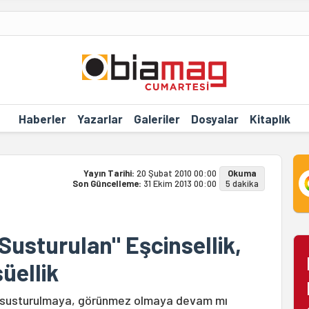
Haberler
Yazarlar
Galeriler
Dosyalar
Kitaplık
Yayın Tarihi:
20 Şubat 2010 00:00
Okuma
Son Güncelleme:
31 Ekim 2013 00:00
5 dakika
Susturulan" Eşcinsellik,
üellik
kte susturulmaya, görünmez olmaya devam mı