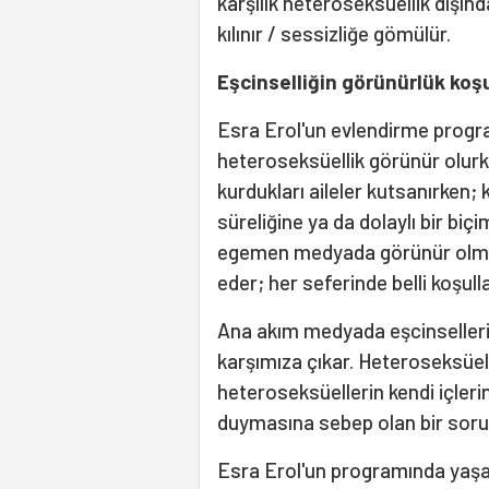
karşılık heteroseksüellik dışın
kılınır / sessizliğe gömülür.
Eşcinselliğin görünürlük koşu
Esra Erol'un evlendirme prog
heteroseksüellik görünür olurk
kurdukları aileler kutsanırken; 
süreliğine ya da dolaylı bir bi
egemen medyada görünür olma b
eder; her seferinde belli koşullar
Ana akım medyada eşcinsellerin
karşımıza çıkar. Heteroseksüe
heteroseksüellerin kendi içleri
duymasına sebep olan bir soru
Esra Erol'un programında yaşan