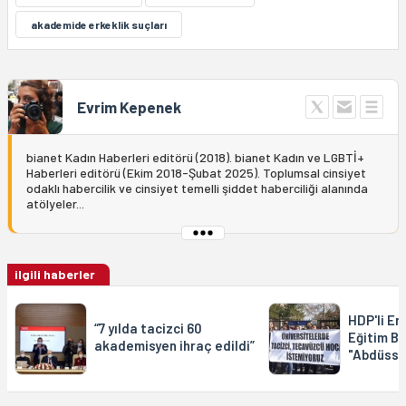
akademide erkeklik suçları
Evrim Kepenek
bianet Kadın Haberleri editörü (2018). bianet Kadın ve LGBTİ+
Haberleri editörü (Ekim 2018-Şubat 2025). Toplumsal cinsiyet
odaklı habercilik ve cinsiyet temelli şiddet haberciliği alanında
atölyeler...
ilgili haberler
HDP'li Ers
“7 yılda tacizci 60
Eğitim B
akademisyen ihraç edildi”
"Abdüssa