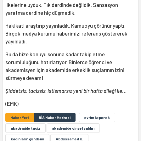
ilkelerine uyduk. Tık derdinde değildik. Sansasyon
yaratma derdine hiç düşmedik.
Hakikati araştırıp yayınladık. Kamuoyu görünür yaptı.
Birçok medya kurumu haberimizi referans göstererek
yayınladı.
Bu da bize konuyu sonuna kadar takip etme
sorumluluğunu hatırlatıyor. Binlerce öğrenci ve
akademisyen için akademide erkeklik suçlarının izini
sürmeye devam!
Şiddetsiz, tacizsiz, istismarsız yeni bir hafta dileği ile...
(EMK)
Haber Yeri
BİA Haber Merkezi
evrim kepenek
akademide taciz
akademide cinsel saldırı
kadınların gündemi
Abdüssamed K.