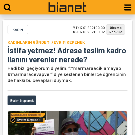
YT:
17.01.2021 00:00
Okuma
KADIN
SG:
17.01.2021 00:02
3 dakika
KADINLARIN GÜNDEMİ /EVRİM KEPENEK
İstifa yetmez! Adrese teslim kadro
ilanını verenler nerede?
Hadi bizi geçiyorum diyelim, “#marmaraaciklamayap
#marmaracevapver” diye seslenen binlerce öğrencinin
de hakkı bu cevapları duymak.
Evrim Kepenek