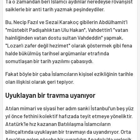
Ta o zamandan beri İslamcı aydınlar neredeyse rövanşist
saiklerle bir anti tarih yazmak peşindeydiler.
Bu, Necip Fazıl ve Sezai Karakoç gibilerin Abdülhamit'i
"müstebit Padişahlıktan Ulu Hakan", Vahdettin'i "vatan
hainliğinden vatan dostu sultan Vahdeddin" yapmak,
"Lozan'ı zafer değil hezimet" olarak göstermek gibi fena
halde bükülmüş tarihsel argümanlar etrafında
somutlaşan bir tarih yazılımı çabasıydı.
Fakat böyle bir çaba İslamcıların kişisel ezikliğinin tarihle
olan ilişkisi olarak geri tepiyor.
Uyuklayan bir travma uyanıyor
Atılan mimari ve siyasi her adım sanki İstanbul'un beş yüz
yıl önce fethini kolektif hafızada teyit etmeye yöneliktir.
Atatürk'le hız kazanan Batılılaşma İslamcıların
bilinçaltında uyuklayan bir travmayı da uyandırıyor. Orta
Asya'dan gelen göçebe bir uygarlığın Anadolu'da yerleşik