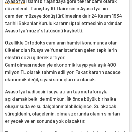
Ayasofya
İslami bir ajandaya göre tekrar cami olarak
düzenlendi. Danıştay 10. Daire'sinin Ayasofya'nın
camiden müzeye dönüştürülmesine dair 24 Kasım 1934
tarihli Bakanlar Kurulu kararını iptal etmesinin ardından
Ayasofya 'müze' statüsünü kaybetti.
Özellikle Ortodoks camianın hamisi konumunda olan
ülkeler olan Rusya ve Yunanistan'dan gelen tepkilerin
eleştiri dozu giderek artıyor.
Cami olması nedeniyle ekonomik kayıp yaklaşık 400
milyon TL olarak tahmin ediliyor. Fakat kararın sadece
ekonomik değil, siyasi sonuçları da olacak.
Ayasofya hadisesini suya atılan taş metaforuyla
açıklamak belki de mümkün. İlk önce büyük bir halka
oluşur suda ve su dalgalanır alabildiğince. Su akacak,
süregidenin, olagelenin, olmak zorunda olanın sınırları
eriyecek ve en sonunda yok olacaktır.