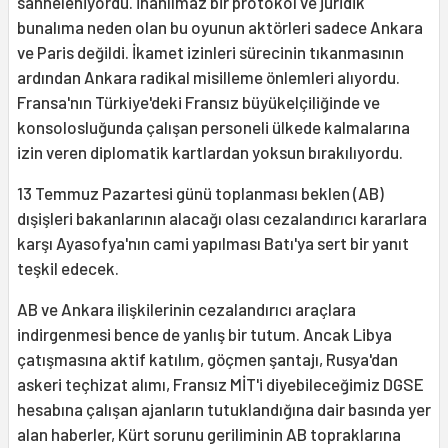
sahneleniyordu. İnanılmaz bir protokol ve jüridik
bunalıma neden olan bu oyunun aktörleri sadece Ankara
ve Paris değildi. İkamet izinleri sürecinin tıkanmasının
ardından Ankara radikal misilleme önlemleri alıyordu.
Fransa'nın Türkiye'deki Fransız büyükelçiliğinde ve
konsolosluğunda çalışan personeli ülkede kalmalarına
izin veren diplomatik kartlardan yoksun bırakılıyordu.
13 Temmuz Pazartesi günü toplanması beklen (AB)
dışişleri bakanlarının alacağı olası cezalandırıcı kararlara
karşı Ayasofya'nın cami yapılması Batı'ya sert bir yanıt
teşkil edecek.
AB ve Ankara ilişkilerinin cezalandırıcı araçlara
indirgenmesi bence de yanlış bir tutum. Ancak Libya
çatışmasına aktif katılım, göçmen şantajı, Rusya'dan
askeri teçhizat alımı, Fransız MİT'i diyebileceğimiz DGSE
hesabına çalışan ajanların tutuklandığına dair basında yer
alan haberler, Kürt sorunu geriliminin AB topraklarına