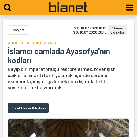
YT:
10.07.2020 16:01
Okuma
YAŞAM
SG:
10.07.2020 20:18
6 dakika
JOSEF H. KILÇIKSIZ YAZDI
İslamcı camiada Ayasofya'nın
kodları
Kayıp bir imparatorluğu restore etmek, rövanşist
saiklerle bir anti tarih yazmak, içeride sorunlu
ekonomik gidişatı gizlemek için dışarıda fetih
söylemlerine başvurmak.
Josef Hasek Kılçıksız