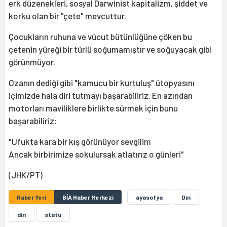
erk düzenekleri, sosyal Darwinist kapitalizm, şiddet ve
korku olan bir "çete" mevcuttur.
Çocukların ruhuna ve vücut bütünlüğüne çöken bu
çetenin yüreği bir türlü soğumamıştır ve soğuyacak gibi
görünmüyor.
Ozanın dediği gibi "kamucu bir kurtuluş" ütopyasını
içimizde hala diri tutmayı başarabiliriz. En azından
motorları maviliklere birlikte sürmek için bunu
başarabiliriz:
"Ufukta kara bir kış görünüyor sevgilim
Ancak birbirimize sokulursak atlatırız o günleri"
(JHK/PT)
Haber Yeri
BİA Haber Merkezi
ayasofya
Din
dîn
statü