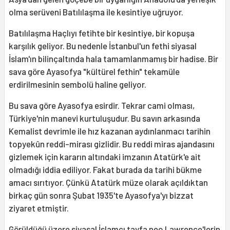
olma serüveni Batılılaşma ile kesintiye uğruyor.
Batılılaşma Haçlıyı fetihte bir kesintiye, bir kopuşa
karşılık geliyor. Bu nedenle İstanbul'un fethi siyasal
İslam'ın bilinçaltında hala tamamlanmamış bir hadise. Bir
sava göre Ayasofya "kültürel fethin" tekamüle
erdirilmesinin sembolü haline geliyor.
Bu sava göre Ayasofya esirdir. Tekrar cami olması,
Türkiye'nin manevi kurtuluşudur. Bu savın arkasında
Kemalist devrimle ile hız kazanan aydınlanmacı tarihin
topyekûn reddi-mirası gizlidir. Bu reddi miras ajandasını
gizlemek için kararın altındaki imzanın Atatürk'e ait
olmadığı iddia ediliyor. Fakat burada da tarihi bükme
amacı sırıtıyor. Çünkü Atatürk müze olarak açıldıktan
birkaç gün sonra Şubat 1935'te Ayasofya'yı bizzat
ziyaret etmiştir.
Görüldüğü üzere siyasal İslamcı tayfa neo Lawrence'lerin