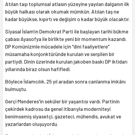
Atılan taşı toplumsal atlasın yüzeyine yayılan dalganın ilk
büyük halkası olarak okumak mümkün. Atılan taş ne
kadar büyükse, kıpırtı ve değişim o kadar büyük olacaktır.
Siyasal İslam'ın Demokrat Parti ile başlayan tarihi bükme
çabası Ayasofya ile birlikte yeni bir momentum kazandı.
DP Komünizmle mücadele için "dini faaliyetlere"
müsamaha konjonktüründe kurulan ve serpilen bir
partiydi. Dinin üzerinde kurulan jakoben baskı DP iktidarı
yıllarında biraz olsun hafifledi.
Böylece İslamcılık, 25 yıl aradan sonra canlanma imkânı
bulmuştu.
Gerçi Menderes'in seküler bir yaşantısı vardı. Partinin
çekirdek kadrosu da genel itibarıyla moderniteyi
benimsemiş siyasetçi, gazeteci, mühendis, avukat ve
yazarlardan oluşuyordu.