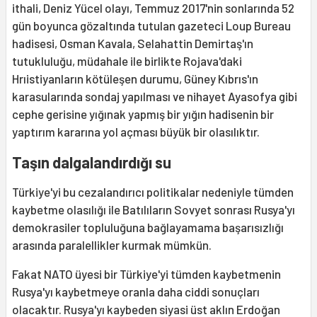
ithali, Deniz Yücel olayı, Temmuz 2017'nin sonlarında 52
gün boyunca gözaltında tutulan gazeteci Loup Bureau
hadisesi, Osman Kavala, Selahattin Demirtaş'ın
tutukluluğu, müdahale ile birlikte Rojava'daki
Hrıistiyanların kötüleşen durumu, Güney Kıbrıs'ın
karasularında sondaj yapılması ve nihayet Ayasofya gibi
cephe gerisine yığınak yapmış bir yığın hadisenin bir
yaptırım kararına yol açması büyük bir olasılıktır.
Taşın dalgalandırdığı su
Türkiye'yi bu cezalandırıcı politikalar nedeniyle tümden
kaybetme olasılığı ile Batılıların Sovyet sonrası Rusya'yı
demokrasiler topluluğuna bağlayamama başarısızlığı
arasında paralellikler kurmak mümkün.
Fakat NATO üyesi bir Türkiye'yi tümden kaybetmenin
Rusya'yı kaybetmeye oranla daha ciddi sonuçları
olacaktır. Rusya'yı kaybeden siyasi üst aklın Erdoğan