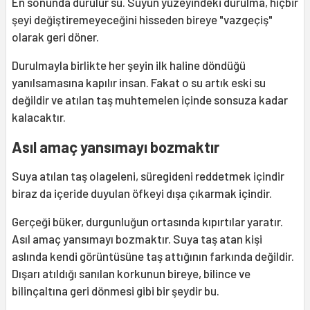
En sonunda durulur su. Suyun yüzeyindeki durulma, hiçbir
şeyi değiştiremeyeceğini hisseden bireye "vazgeçiş"
olarak geri döner.
Durulmayla birlikte her şeyin ilk haline döndüğü
yanılsamasına kapılır insan. Fakat o su artık eski su
değildir ve atılan taş muhtemelen içinde sonsuza kadar
kalacaktır.
Asıl amaç yansımayı bozmaktır
Suya atılan taş olageleni, süregideni reddetmek içindir
biraz da içeride duyulan öfkeyi dışa çıkarmak içindir.
Gerçeği büker, durgunluğun ortasında kıpırtılar yaratır.
Asıl amaç yansımayı bozmaktır. Suya taş atan kişi
aslında kendi görüntüsüne taş attığının farkında değildir.
Dışarı atıldığı sanılan korkunun bireye, bilince ve
bilinçaltına geri dönmesi gibi bir şeydir bu.