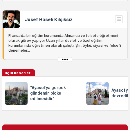
Josef Hasek Kılçıksız
Fransa’da bir eğitim kurumunda Almanca ve felsefe öğretmeni
olarak görev yapıyor Uzun yıllar devlet ve özel eğitim
kurumlarında öğretmen olarak çalıştı. Şiir, öykü, siyasi ve felsefi
denemeler...
ilgili haberler
"Ayasofya gerçek
Ayasofya
gündemin bloke
devredild
edilmesidir"