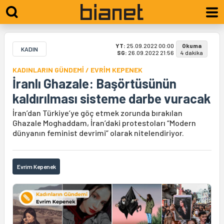
YT:
25.09.2022 00:00
Okuma
KADIN
SG:
26.09.2022 21:56
4 dakika
KADINLARIN GÜNDEMİ / EVRİM KEPENEK
İranlı Ghazale: Başörtüsünün
kaldırılması sisteme darbe vuracak
İran’dan Türkiye’ye göç etmek zorunda bırakılan
Ghazale Moghaddam, İran’daki protestoları “Modern
dünyanın feminist devrimi” olarak nitelendiriyor.
Evrim Kepenek