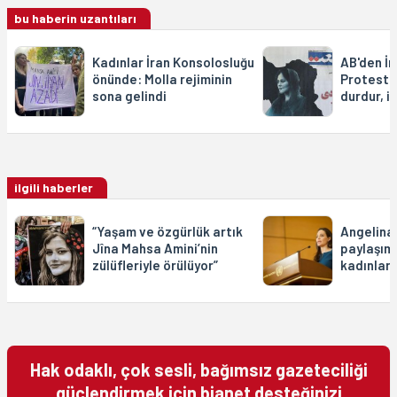
bu haberin uzantıları
Kadınlar İran Konsolosluğu
AB'den İr
önünde: Molla rejiminin
Protesto
sona gelindi
durdur, i
ilgili haberler
“Yaşam ve özgürlük artık
Angelina 
Jîna Mahsa Amini’nin
paylaşımı
zülüfleriyle örülüyor”
kadınları
Hak odaklı, çok sesli, bağımsız gazeteciliği
güçlendirmek için bianet desteğinizi