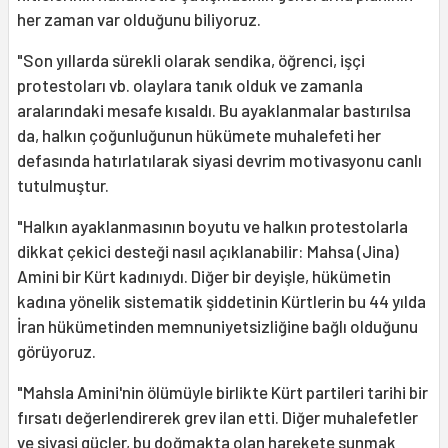
her zaman var olduğunu biliyoruz.
"Son yıllarda sürekli olarak sendika, öğrenci, işçi
protestoları vb. olaylara tanık olduk ve zamanla
aralarındaki mesafe kısaldı. Bu ayaklanmalar bastırılsa
da, halkın çoğunluğunun hükümete muhalefeti her
defasında hatırlatılarak siyasi devrim motivasyonu canlı
tutulmuştur.
"Halkın ayaklanmasının boyutu ve halkın protestolarla
dikkat çekici desteği nasıl açıklanabilir: Mahsa (Jina)
Amini bir Kürt kadınıydı. Diğer bir deyişle, hükümetin
kadına yönelik sistematik şiddetinin Kürtlerin bu 44 yılda
İran hükümetinden memnuniyetsizliğine bağlı olduğunu
görüyoruz.
"Mahsla Amini'nin ölümüyle birlikte Kürt partileri tarihi bir
fırsatı değerlendirerek grev ilan etti. Diğer muhalefetler
ve siyasi güçler, bu doğmakta olan harekete sunmak