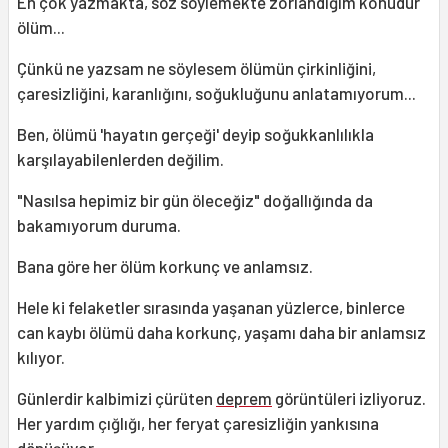
En çok yazmakta, söz söylemekte zorlandığım konudur
ölüm...
Çünkü ne yazsam ne söylesem ölümün çirkinliğini,
çaresizliğini, karanlığını, soğukluğunu anlatamıyorum...
Ben, ölümü 'hayatın gerçeği' deyip soğukkanlılıkla
karşılayabilenlerden değilim.
"Nasılsa hepimiz bir gün öleceğiz" doğallığında da
bakamıyorum duruma.
Bana göre her ölüm korkunç ve anlamsız.
Hele ki felaketler sırasında yaşanan yüzlerce, binlerce
can kaybı ölümü daha korkunç, yaşamı daha bir anlamsız
kılıyor.
Günlerdir kalbimizi çürüten
deprem
görüntüleri izliyoruz.
Her yardım çığlığı, her feryat çaresizliğin yankısına