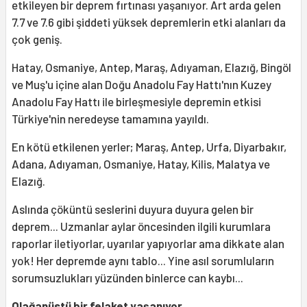
etkileyen bir deprem fırtınası yaşanıyor. Art arda gelen
7.7 ve 7.6 gibi şiddeti yüksek depremlerin etki alanları da
çok geniş.
Hatay, Osmaniye, Antep, Maraş, Adıyaman, Elazığ, Bingöl
ve Muş'u içine alan Doğu Anadolu Fay Hattı'nın Kuzey
Anadolu Fay Hattı ile birleşmesiyle depremin etkisi
Türkiye'nin neredeyse tamamına yayıldı.
En kötü etkilenen yerler; Maraş, Antep, Urfa, Diyarbakır,
Adana, Adıyaman, Osmaniye, Hatay, Kilis, Malatya ve
Elazığ.
Aslında çöküntü seslerini duyura duyura gelen bir
deprem... Uzmanlar aylar öncesinden ilgili kurumlara
raporlar iletiyorlar, uyarılar yapıyorlar ama dikkate alan
yok! Her depremde aynı tablo... Yine asıl sorumluların
sorumsuzlukları yüzünden binlerce can kaybı...
Olağanüstü bir felaket yaşanıyor...