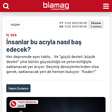
YT:
11.02.2023 00:00
Okuma
YAŞAM
SG:
11.02.2023 00:00
3 dakika
İÇ SES
İnsanlar bu acıyla nasıl baş
edecek?
Her depremde aynı tablo... Ve "güçlü devlet, büyük
devlet" yine bütün güçsüzlüğü ve yetersizliğiyle
saklanacak yer arıyor. Geçmiş deneyimlerinden olsa
gerek, saklanacak yeri de hemen buluyor: "Kader!"
Yeşim Özdemir