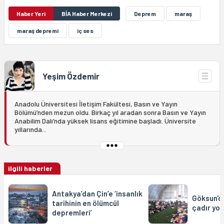
Haber Yeri
BİA Haber Merkezi
Deprem
maraş
maraş depremi
iç ses
Yeşim Özdemir
Anadolu Üniversitesi İletişim Fakültesi, Basın ve Yayın
Bölümü’nden mezun oldu. Birkaç yıl aradan sonra Basın ve Yayın
Anabilim Dalı’nda yüksek lisans eğitimine başladı. Üniversite
yıllarında...
ilgili haberler
Antakya’dan Çin’e ‘insanlık
Göksun'da
tarihinin en ölümcül
çadır yok
depremleri’