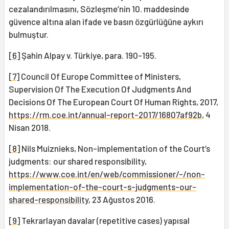
cezalandırılmasını, Sözleşme’nin 10. maddesinde
güvence altına alan ifade ve basın özgürlüğüne aykırı
bulmuştur.
[6]
Şahin Alpay v. Türkiye, para. 190-195.
[7]
Council Of Europe Committee of Ministers,
Supervision Of The Execution Of Judgments And
Decisions Of The European Court Of Human Rights, 2017,
https://rm.coe.int/annual-report-2017/16807af92b
, 4
Nisan 2018.
[8]
Nils Muiznieks, Non-implementation of the Court’s
judgments: our shared responsibility,
https://www.coe.int/en/web/commissioner/-/non-
implementation-of-the-court-s-judgments-our-
shared-responsibility
, 23 Ağustos 2016.
[9]
Tekrarlayan davalar (repetitive cases) yapısal