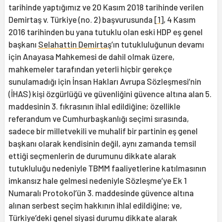
tarihinde yaptığımız ve 20 Kasım 2018 tarihinde verilen
Demirtaş v. Türkiye (no. 2) başvurusunda
[1]
, 4 Kasım
2016 tarihinden bu yana tutuklu olan eski HDP eş genel
başkanı
Selahattin Demirtaş
’ın tutukluluğunun devamı
için Anayasa Mahkemesi de dahil olmak üzere,
mahkemeler tarafından yeterli hiçbir gerekçe
sunulamadığı için İnsan Hakları Avrupa Sözleşmesi’nin
(İHAS) kişi özgürlüğü ve güvenliğini güvence altına alan 5.
maddesinin 3. fıkrasının ihlal edildiğine; özellikle
referandum ve Cumhurbaşkanlığı seçimi sırasında,
sadece bir milletvekili ve muhalif bir partinin eş genel
başkanı olarak kendisinin değil, aynı zamanda temsil
ettiği seçmenlerin de durumunu dikkate alarak
tutukluluğu nedeniyle TBMM faaliyetlerine katılmasının
imkansız hale gelmesi nedeniyle Sözleşme’ye Ek 1
Numaralı Protokol’ün 3. maddesinde güvence altına
alınan serbest seçim hakkının ihlal edildiğine; ve,
Türkiye’deki genel siyasi durumu dikkate alarak