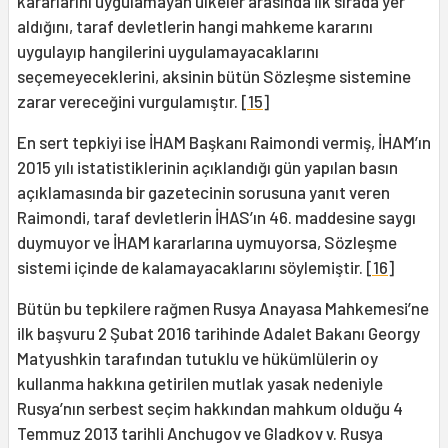
kararlarını uygulamayan ülkeler arasında ilk sırada yer
aldığını, taraf devletlerin hangi mahkeme kararını
uygulayıp hangilerini uygulamayacaklarını
seçemeyeceklerini, aksinin bütün Sözleşme sistemine
zarar vereceğini vurgulamıştır.
[15]
En sert tepkiyi ise İHAM Başkanı Raimondi vermiş, İHAM’ın
2015 yılı istatistiklerinin açıklandığı gün yapılan basın
açıklamasında bir gazetecinin sorusuna yanıt veren
Raimondi, taraf devletlerin İHAS’ın 46. maddesine saygı
duymuyor ve İHAM kararlarına uymuyorsa, Sözleşme
sistemi içinde de kalamayacaklarını söylemiştir.
[16]
Bütün bu tepkilere rağmen Rusya Anayasa Mahkemesi’ne
ilk başvuru 2 Şubat 2016 tarihinde Adalet Bakanı Georgy
Matyushkin tarafından tutuklu ve hükümlülerin oy
kullanma hakkına getirilen mutlak yasak nedeniyle
Rusya’nın serbest seçim hakkından mahkum olduğu 4
Temmuz 2013 tarihli Anchugov ve Gladkov v. Rusya