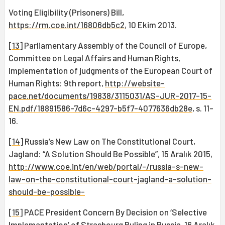
Voting Eligibility (Prisoners) Bill,
https://rm.coe.int/16806db5c2
, 10 Ekim 2013.
[13]
Parliamentary Assembly of the Council of Europe,
Committee on Legal Affairs and Human Rights,
Implementation of judgments of the European Court of
Human Rights: 9th report,
http://website-
pace.net/documents/19838/3115031/AS-JUR-2017-15-
EN.pdf/18891586-7d6c-4297-b5f7-4077636db28e
, s. 11-
16.
[14]
Russia’s New Law on The Constitutional Court,
Jagland: “A Solution Should Be Possible”, 15 Aralık 2015,
http://www.coe.int/en/web/portal/-/russia-s-new-
law-on-the-constitutional-court-jagland-a-solution-
should-be-possible-
[15]
PACE President Concern By Decision on ‘Selective
Implemantation’ of Strasbourg Ruling in Russia, 16 Aralık