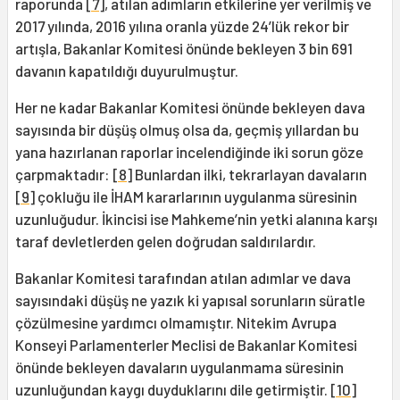
raporunda
[7]
, atılan adımların etkilerine yer verilmiş ve
2017 yılında, 2016 yılına oranla yüzde 24’lük rekor bir
artışla, Bakanlar Komitesi önünde bekleyen 3 bin 691
davanın kapatıldığı duyurulmuştur.
Her ne kadar Bakanlar Komitesi önünde bekleyen dava
sayısında bir düşüş olmuş olsa da, geçmiş yıllardan bu
yana hazırlanan raporlar incelendiğinde iki sorun göze
çarpmaktadır:
[8]
Bunlardan ilki, tekrarlayan davaların
[9]
çokluğu ile İHAM kararlarının uygulanma süresinin
uzunluğudur. İkincisi ise Mahkeme’nin yetki alanına karşı
taraf devletlerden gelen doğrudan saldırılardır.
Bakanlar Komitesi tarafından atılan adımlar ve dava
sayısındaki düşüş ne yazık ki yapısal sorunların süratle
çözülmesine yardımcı olmamıştır. Nitekim Avrupa
Konseyi Parlamenterler Meclisi de Bakanlar Komitesi
önünde bekleyen davaların uygulanmama süresinin
uzunluğundan kaygı duyduklarını dile getirmiştir.
[10]