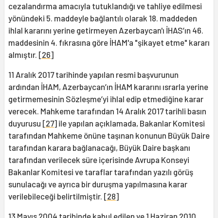
cezalandırma amacıyla tutuklandığı ve tahliye edilmesi
yönündeki 5. maddeyle bağlantılı olarak 18. maddeden
ihlal kararını yerine getirmeyen Azerbaycan'ı İHAS’ın 46.
maddesinin 4. fıkrasına göre İHAM'a "şikayet etme" kararı
almıştır.
[26]
11 Aralık 2017 tarihinde yapılan resmi başvurunun
ardından İHAM, Azerbaycan’ın İHAM kararını ısrarla yerine
getirmemesinin Sözleşme’yi ihlal edip etmediğine karar
verecek. Mahkeme tarafından 14 Aralık 2017 tarihli basın
duyurusu
[27]
ile yapılan açıklamada, Bakanlar Komitesi
tarafından Mahkeme önüne taşınan konunun Büyük Daire
tarafından karara bağlanacağı, Büyük Daire başkanı
tarafından verilecek süre içerisinde Avrupa Konseyi
Bakanlar Komitesi ve taraflar tarafından yazılı görüş
sunulacağı ve ayrıca bir duruşma yapılmasına karar
verilebileceği belirtilmiştir.
[28]
13 Mayıs 2004 tarihinde kabul edilen ve 1 Haziran 2010