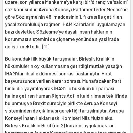
üzere, son yıllarda Mahkeme’ye karşı bir ‘direnç’ ve ‘saldırı’
söz konusudur. Avrupa Konseyi Parlamenterler Meclisi’ne
göre Sözleşme’nin 46. maddesinin 1. fıkrası ile getirilen
yasal zorunluluğa rağmen İHAM kararlarını uygulamayan
bazı devletler, Sözleşme’ye dayalı insan haklarının
korunması sistemini de çiğneme yönünde siyasi irade
geliştirmektedir.
[11]
Bu konudaki ilk büyük tartışmalar, Birleşik Krallık’ın
hükümlülerin oy kullanmasına getirdiği mutlak yasağın
İHAM’dan ihlalle dönmesi sonrası başlamıştır. Hirst
başvurusunda verilen karar sonrası, Muhafazakar Parti
bir bildiri yayımlayarak İHAS’ı iç hukukun bir parçası
haline getiren Human Rights Act’in kaldırılması teklifinde
bulunmuş ve Brexit süreciyle birlikte Avrupa Konseyi
sisteminden de çıkılması gerektiği tartışılmıştır. Avrupa
Konseyi İnsan Hakları eski Komiseri Nils Muiznieks,
Birleşik Krallık’ın Hirst (no.2) kararını uygulamaktan
kaçınması ve Avrupa Konseyi’nden çıkmayı tartışmasıyla