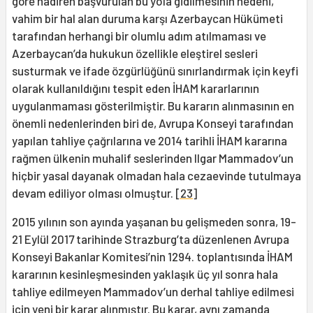
göre nadiren başvurulan bu yola gidilmesinin nedeni,
vahim bir hal alan duruma karşı Azerbaycan Hükümeti
tarafından herhangi bir olumlu adım atılmaması ve
Azerbaycan’da hukukun özellikle eleştirel sesleri
susturmak ve ifade özgürlüğünü sınırlandırmak için keyfi
olarak kullanıldığını tespit eden İHAM kararlarının
uygulanmaması gösterilmiştir. Bu kararın alınmasının en
önemli nedenlerinden biri de, Avrupa Konseyi tarafından
yapılan tahliye çağrılarına ve 2014 tarihli İHAM kararına
rağmen ülkenin muhalif seslerinden Ilgar Mammadov’un
hiçbir yasal dayanak olmadan hala cezaevinde tutulmaya
devam ediliyor olması olmuştur.
[23]
2015 yılının son ayında yaşanan bu gelişmeden sonra, 19-
21 Eylül 2017 tarihinde Strazburg’ta düzenlenen Avrupa
Konseyi Bakanlar Komitesi’nin 1294. toplantısında İHAM
kararının kesinleşmesinden yaklaşık üç yıl sonra hala
tahliye edilmeyen Mammadov’un derhal tahliye edilmesi
için yeni bir karar alınmıştır. Bu karar, aynı zamanda