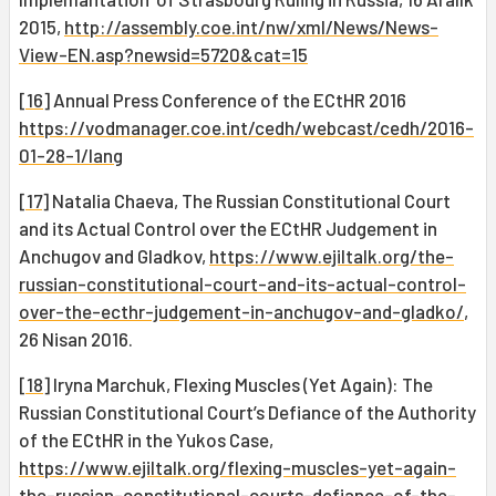
2015,
http://assembly.coe.int/nw/xml/News/News-
View-EN.asp?newsid=5720&cat=15
[16]
Annual Press Conference of the ECtHR 2016
https://vodmanager.coe.int/cedh/webcast/cedh/2016-
01-28-1/lang
[17]
Natalia Chaeva, The Russian Constitutional Court
and its Actual Control over the ECtHR Judgement in
Anchugov and Gladkov,
https://www.ejiltalk.org/the-
russian-constitutional-court-and-its-actual-control-
over-the-ecthr-judgement-in-anchugov-and-gladko/
,
26 Nisan 2016.
[18]
Iryna Marchuk, Flexing Muscles (Yet Again): The
Russian Constitutional Court’s Defiance of the Authority
of the ECtHR in the Yukos Case,
https://www.ejiltalk.org/flexing-muscles-yet-again-
the-russian-constitutional-courts-defiance-of-the-