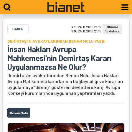
YT:
24.11.2018 12:12
Okuma
HABER
SG:
24.11.2018 21:15
18 dakika
DEMİRTAŞ'IN AVUKATLARINDAN BENAN MOLU YAZDI
İnsan Hakları Avrupa
Mahkemesi'nin Demirtaş Kararı
Uygulanmazsa Ne Olur?
Demirtaş’ın avukatlarından Benan Molu, İnsan Hakları
Avrupa Mahkemesi kararlarının bağlayıcılığı ve kararları
uygulamaya “direnç” gösteren devletlere karşı Avrupa
Konseyi kurumlarınca uygulanan yaptırımları yazdı.
Benan Molu