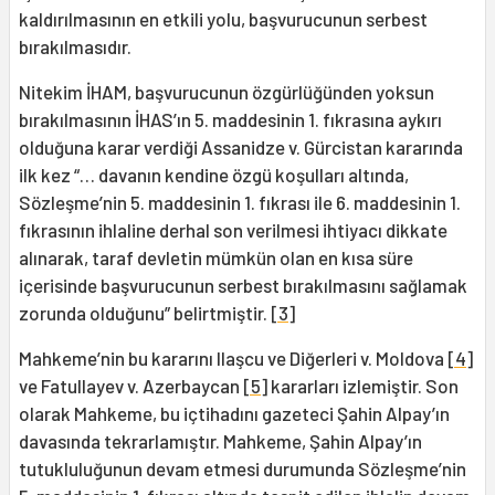
kaldırılmasının en etkili yolu, başvurucunun serbest
bırakılmasıdır.
Nitekim İHAM, başvurucunun özgürlüğünden yoksun
bırakılmasının İHAS’ın 5. maddesinin 1. fıkrasına aykırı
olduğuna karar verdiği Assanidze v. Gürcistan kararında
ilk kez “… davanın kendine özgü koşulları altında,
Sözleşme’nin 5. maddesinin 1. fıkrası ile 6. maddesinin 1.
fıkrasının ihlaline derhal son verilmesi ihtiyacı dikkate
alınarak, taraf devletin mümkün olan en kısa süre
içerisinde başvurucunun serbest bırakılmasını sağlamak
zorunda olduğunu” belirtmiştir.
[3]
Mahkeme’nin bu kararını Ilaşcu ve Diğerleri v. Moldova
[4]
ve Fatullayev v. Azerbaycan
[5]
kararları izlemiştir. Son
olarak Mahkeme, bu içtihadını gazeteci Şahin Alpay’ın
davasında tekrarlamıştır. Mahkeme, Şahin Alpay’ın
tutukluluğunun devam etmesi durumunda Sözleşme’nin