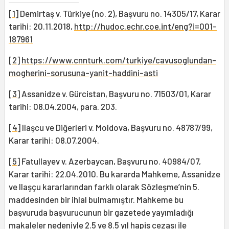
[1]
Demirtaş v. Türkiye (no. 2), Başvuru no. 14305/17, Karar
tarihi: 20.11.2018,
http://hudoc.echr.coe.int/eng?i=001-
187961
[2]
https://www.cnnturk.com/turkiye/cavusoglundan-
mogherini-sorusuna-yanit-haddini-asti
[3]
Assanidze v. Gürcistan, Başvuru no. 71503/01, Karar
tarihi: 08.04.2004, para. 203.
[4]
Ilaşcu ve Diğerleri v. Moldova, Başvuru no. 48787/99,
Karar tarihi: 08.07.2004.
[5]
Fatullayev v. Azerbaycan, Başvuru no. 40984/07,
Karar tarihi: 22.04.2010. Bu kararda Mahkeme, Assanidze
ve Ilaşçu kararlarından farklı olarak Sözleşme’nin 5.
maddesinden bir ihlal bulmamıştır. Mahkeme bu
başvuruda başvurucunun bir gazetede yayımladığı
makaleler nedeniyle 2.5 ve 8.5 yıl hapis cezası ile