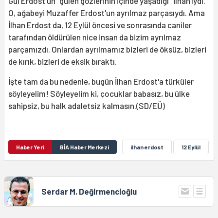
Gül Erdost'un "gülen gözlerinin içinde yaşadığı" İlhan'ıydı.
O, ağabeyi Muzaffer Erdost'un ayrılmaz parçasıydı. Ama
İlhan Erdost da, 12 Eylül öncesi ve sonrasında caniler
tarafından öldürülen nice insan da bizim ayrılmaz
parçamızdı. Onlardan ayrılmamız bizleri de öksüz, bizleri
de kırık, bizleri de eksik bıraktı.
İşte tam da bu nedenle, bugün İlhan Erdost'a türküler
söyleyelim! Söyleyelim ki, çocuklar babasız, bu ülke
sahipsiz, bu halk adaletsiz kalmasın.(SD/EÜ)
Haber Yeri
BİA Haber Merkezi
ilhan erdost
12 Eylül
Serdar M. Değirmencioğlu