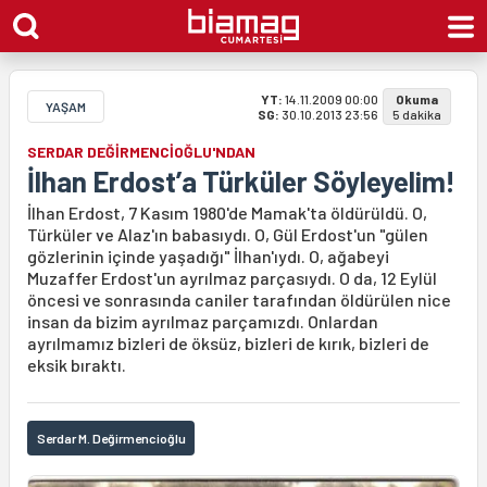
YT:
14.11.2009 00:00
Okuma
YAŞAM
SG:
30.10.2013 23:56
5 dakika
SERDAR DEĞİRMENCİOĞLU'NDAN
İlhan Erdost’a Türküler Söyleyelim!
İlhan Erdost, 7 Kasım 1980'de Mamak'ta öldürüldü. O,
Türküler ve Alaz'ın babasıydı. O, Gül Erdost'un "gülen
gözlerinin içinde yaşadığı" İlhan'ıydı. O, ağabeyi
Muzaffer Erdost'un ayrılmaz parçasıydı. O da, 12 Eylül
öncesi ve sonrasında caniler tarafından öldürülen nice
insan da bizim ayrılmaz parçamızdı. Onlardan
ayrılmamız bizleri de öksüz, bizleri de kırık, bizleri de
eksik bıraktı.
Serdar M. Değirmencioğlu