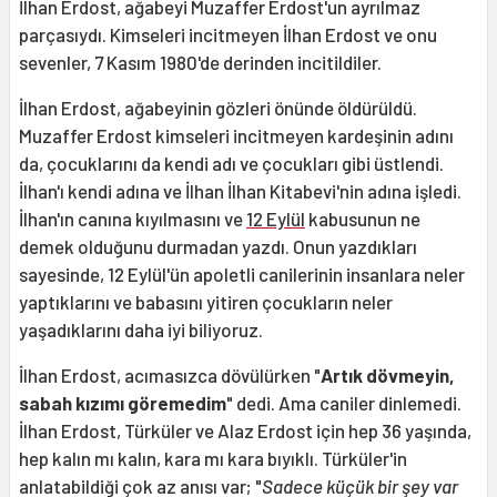
İlhan Erdost, ağabeyi Muzaffer Erdost'un ayrılmaz
parçasıydı. Kimseleri incitmeyen İlhan Erdost ve onu
sevenler, 7 Kasım 1980'de derinden incitildiler.
İlhan Erdost, ağabeyinin gözleri önünde öldürüldü.
Muzaffer Erdost kimseleri incitmeyen kardeşinin adını
da, çocuklarını da kendi adı ve çocukları gibi üstlendi.
İlhan'ı kendi adına ve İlhan İlhan Kitabevi'nin adına işledi.
İlhan'ın canına kıyılmasını ve
12 Eylül
kabusunun ne
demek olduğunu durmadan yazdı. Onun yazdıkları
sayesinde, 12 Eylül'ün apoletli canilerinin insanlara neler
yaptıklarını ve babasını yitiren çocukların neler
yaşadıklarını daha iyi biliyoruz.
İlhan Erdost, acımasızca dövülürken "
Artık dövmeyin,
sabah kızımı göremedim
" dedi. Ama caniler dinlemedi.
İlhan Erdost, Türküler ve Alaz Erdost için hep 36 yaşında,
hep kalın mı kalın, kara mı kara bıyıklı. Türküler'in
anlatabildiği çok az anısı var; "
Sadece küçük bir şey var