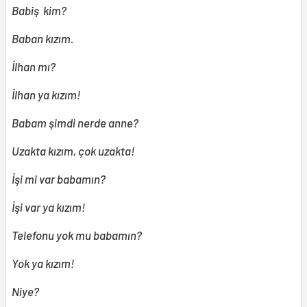
Babiş kim?
Baban kızım.
İlhan mı?
İlhan ya kızım!
Babam şimdi nerde anne?
Uzakta kızım, çok uzakta!
İşi mi var babamın?
İşi var ya kızım!
Telefonu yok mu babamın?
Yok ya kızım!
Niye?