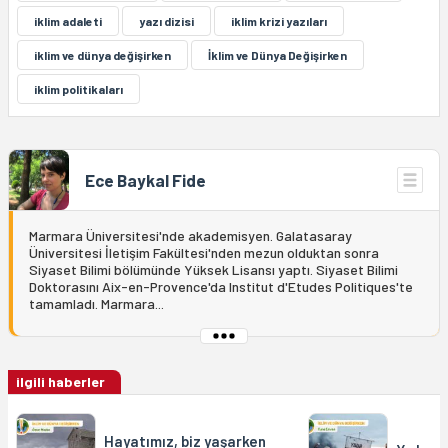
iklim adaleti
yazı dizisi
iklim krizi yazıları
iklim ve dünya değişirken
İklim ve Dünya Değişirken
iklim politikaları
Ece Baykal Fide
Marmara Üniversitesi'nde akademisyen. Galatasaray
Üniversitesi İletişim Fakültesi'nden mezun olduktan sonra
Siyaset Bilimi bölümünde Yüksek Lisansı yaptı. Siyaset Bilimi
Doktorasını Aix-en-Provence'da Institut d'Etudes Politiques'te
tamamladı. Marmara...
ilgili haberler
Hayatımız, biz yaşarken