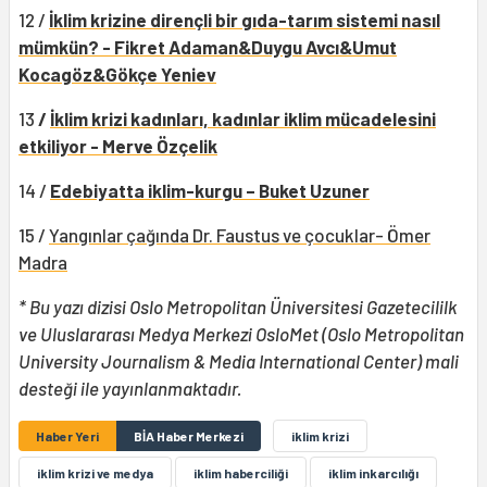
12 /
İklim krizine dirençli bir gıda-tarım sistemi nasıl
mümkün? - Fikret Adaman&Duygu Avcı&Umut
Kocagöz&Gökçe Yeniev
13
/
İklim krizi kadınları, kadınlar iklim mücadelesini
etkiliyor - Merve Özçelik
14 /
Edebiyatta iklim-kurgu – Buket Uzuner
15 /
Yangınlar çağında Dr. Faustus ve çocuklar- Ömer
Madra
* Bu yazı dizisi Oslo Metropolitan Üniversitesi Gazetecililk
ve Uluslararası Medya Merkezi OsloMet (Oslo Metropolitan
University Journalism & Media International Center) mali
desteği ile yayınlanmaktadır.
Haber Yeri
BİA Haber Merkezi
iklim krizi
iklim krizi ve medya
iklim haberciliği
iklim inkarcılığı