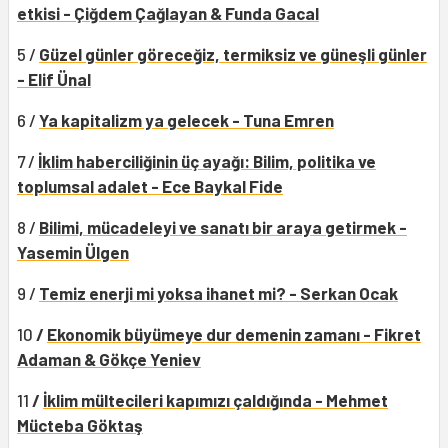
etkisi - Çiğdem Çağlayan & Funda Gacal
5 /
Güzel günler göreceğiz, termiksiz ve güneşli günler
- Elif Ünal
6 /
Ya kapitalizm ya gelecek - Tuna Emren
7 /
İklim haberciliğinin üç ayağı: Bilim, politika ve
toplumsal adalet - Ece Baykal Fide
8 /
Bilimi, mücadeleyi ve sanatı bir araya getirmek -
Yasemin Ülgen
9 /
Temiz enerji mi yoksa ihanet mi? - Serkan Ocak
10
/
Ekonomik büyümeye dur demenin zamanı - Fikret
Adaman & Gökçe Yeniev
11
/
İklim mültecileri kapımızı çaldığında - Mehmet
Mücteba Göktaş