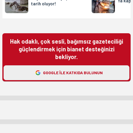
Ya kapi
tarih oluyor!
Hak odaklı, çok sesli, bağımsız gazeteciliği
güçlendirmek için bianet desteğinizi
bekliyor.
GOOGLE ILE KATKIDA BULUNUN