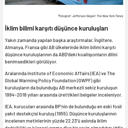
*Fotoğraf: Jefferson Siegel/ The New York Times
İklim bilimi karşıtı düşünce kuruluşları
Yakın zamanda yapılan başka araştırmalar, İngiltere,
Almanya, Fransa gibi AB ülkelerinde iklim bilimi karşıtı
düşünce kuruluşlarının da ABD’deki koalisyonların dilini
benimsedikleri görülüyor.
Aralarında Institute of Economic Affairs (IEA) ve The
Global Warming Policy Foundation (GWPF) gibi
kuruluşların da bulunduğu AB merkezli sekiz kuruluşun
1994-2018 yılları arasında ürettikleri belgeler inceleniyor.
IEA, kurucuları arasında BP’nin de bulunduğu en eski fosil
yakıt destekçisi kuruluş (1955). Düşünce kuruluşlarının
incelenen metinlerinin yüzde 22.23’ü aslında iklim
değişikliği ve küresel ısınma diye bir şeyin olmadığını iddia