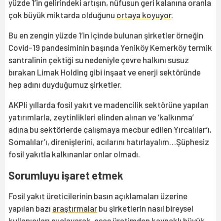
yüzde 1’in gelirindeki artışın, nüfusun geri kalanına oranla
çok büyük miktarda olduğunu
ortaya koyuyor
.
Bu en zengin yüzde 1’in içinde bulunan şirketler örneğin
Covid-19 pandesiminin başında Yeniköy Kemerköy termik
santralinin çektiği su nedeniyle çevre halkını susuz
bırakan Limak Holding gibi inşaat ve enerji sektöründe
hep adını duyduğumuz şirketler.
AKPli yıllarda fosil yakıt ve madencilik sektörüne yapılan
yatırımlarla, zeytinlikleri elinden alınan ve ‘kalkınma’
adına bu sektörlerde çalışmaya mecbur edilen Yırcalılar’ı,
Somalılar’ı, direnişlerini, acılarını hatırlayalım…Şüphesiz
fosil yakıtla kalkınanlar onlar olmadı.
Sorumluyu işaret etmek
Fosil yakıt üreticilerinin basın açıklamaları üzerine
yapılan bazı
araştırmalar
bu şirketlerin nasıl bireysel
kullanıcıları suçlayarak, esas üretimden kaynaklı büyük