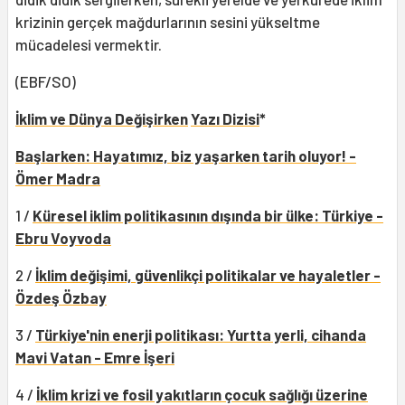
krizinin gerçek mağdurlarının sesini yükseltme
mücadelesi vermektir.
(EBF/SO)
İklim ve Dünya Değişirken
Yazı Dizisi
*
Başlarken: Hayatımız, biz yaşarken tarih oluyor! -
Ömer Madra
1 /
Küresel iklim politikasının dışında bir ülke: Türkiye -
Ebru Voyvoda
2 /
İklim değişimi, güvenlikçi politikalar ve hayaletler -
Özdeş Özbay
3 /
Türkiye'nin enerji politikası: Yurtta yerli, cihanda
Mavi Vatan - Emre İşeri
4 /
İklim krizi ve fosil yakıtların çocuk sağlığı üzerine