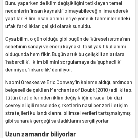
Bunu yaparken de iklim değişikliğini tetikleyen temel
nedenlerin ‘insan kaynaklı’ olmayabileceğini ima ederek
yaptılar. Bilim insanlarının ileriye yönelik tahminlerindeki
ufak farklılıklar, çelişki olarak sunuldu.
Oysa bilim, o gün olduğu gibi bugün de ‘küresel ısıtma’nın
sebebinin sanayi ve enerji kaynaklı fosil yakıt kullanımı
olduğunda hem fikir. Bugün artık bu çelişkili anlatılara
‘habercilik’, iklim bilimini sorgulamaya da ‘şüphecilik’
denmiyor, ‘inkarcılık’ deniliyor.
Naomi Oreskes ve Eric Conway’in kaleme aldığı, ardından
belgeseli de çekilen Merchants of Doubt (2010) adlı kitap,
tütün üreticilerinden iklim değişikliğine kadar bir dizi
çevreyle ilgili meselede şirketlerin nasıl benzeri iletişim
stratejileri kullandıklarını, bilimsel verileri tartışmalıymış
gibi sunarak gerçeği sakladıklarını sergiliyorlar.
Uzun zamandır biliyorlar