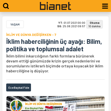
YT:
01.07.2021 00:00
Okuma
YAŞAM
SG:
25.08.2021 09:57
10 dakika
İKLİM VE DÜNYA DEĞİŞİRKEN - 7
İklim haberciliğinin üç ayağı: Bilim,
politika ve toplumsal adalet
İklim bilimi inkarcılığının farklı formlara bürünerek
devam ettiği günümüzde krizin gerçek nedenlerini ve
sorumlularını istikrarlı biçimde ortaya koyacak bir iklim
haberciliğine iş düşüyor.
Ece Baykal Fide