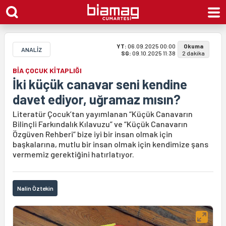
YT:
06.09.2025 00:00
Okuma
ANALİZ
SG:
09.10.2025 11:38
2 dakika
BİA ÇOCUK KİTAPLIĞI
İki küçük canavar seni kendine
davet ediyor, uğramaz mısın?
Literatür Çocuk’tan yayımlanan “Küçük Canavarın
Bilinçli Farkındalık Kılavuzu” ve “Küçük Canavarın
Özgüven Rehberi” bize iyi bir insan olmak için
başkalarına, mutlu bir insan olmak için kendimize şans
vermemiz gerektiğini hatırlatıyor.
Nalin Öztekin