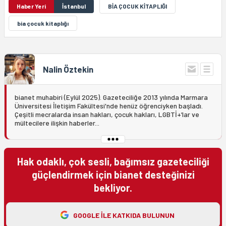
Haber Yeri
İstanbul
BİA ÇOCUK KİTAPLIĞI
bia çocuk kitaplığı
Nalin Öztekin
bianet muhabiri (Eylül 2025). Gazeteciliğe 2013 yılında Marmara
Üniversitesi İletişim Fakültesi'nde henüz öğrenciyken başladı.
Çeşitli mecralarda insan hakları, çocuk hakları, LGBTİ+’lar ve
mültecilere ilişkin haberler...
Hak odaklı, çok sesli, bağımsız gazeteciliği
güçlendirmek için bianet desteğinizi
bekliyor.
GOOGLE ILE KATKIDA BULUNUN