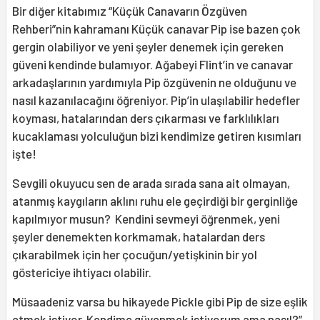
Bir diğer kitabımız “Küçük Canavarın Özgüven
Rehberi”nin kahramanı Küçük canavar Pip ise bazen çok
gergin olabiliyor ve yeni şeyler denemek için gereken
güveni kendinde bulamıyor. Ağabeyi Flint’in ve canavar
arkadaşlarının yardımıyla Pip özgüvenin ne olduğunu ve
nasıl kazanılacağını öğreniyor. Pip’in ulaşılabilir hedefler
koyması, hatalarından ders çıkarması ve farklılıkları
kucaklaması yolculuğun bizi kendimize getiren kısımları
işte!
Sevgili okuyucu sen de arada sırada sana ait olmayan,
atanmış kaygıların aklını ruhu ele geçirdiği bir gerginliğe
kapılmıyor musun? Kendini sevmeyi öğrenmek, yeni
şeyler denemekten korkmamak, hatalardan ders
çıkarabilmek için her çocuğun/yetişkinin bir yol
göstericiye ihtiyacı olabilir.
Müsaadeniz varsa bu hikayede Pickle gibi Pip de size eşlik
etmek istiyor. Kendime güvenmek istiyorum ama nasıl?”