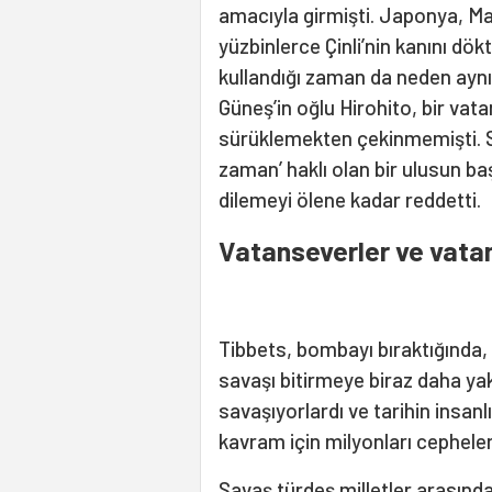
amacıyla girmişti. Japonya, Manç
yüzbinlerce Çinli’nin kanını dök
kullandığı zaman da neden aynı
Güneş’in oğlu Hirohito, bir vat
sürüklemekten çekinmemişti. Sa
zaman’ haklı olan bir ulusun ba
dilemeyi ölene kadar reddetti.
Vatanseverler ve vatan
Tibbets, bombayı bıraktığında
savaşı bitirmeye biraz daha yakl
savaşıyorlardı ve tarihin insan
kavram için milyonları cepheler
Savaş türdeş milletler arasında,