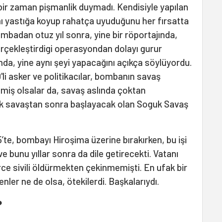
çbir zaman pişmanlik duymadı. Kendisiyle yapılan
nı yastığa koyup rahatça uyuduğunu her fırsatta
mbadan otuz yıl sonra, yine bir röportajında,
erçekleştirdigi operasyondan dolayı gurur
nda, yine aynı şeyi yapacağını açıkça söylüyordu.
li asker ve politikacılar, bombanın savaş
etmiş olsalar da, savaş aslında çoktan
ak savaştan sonra başlayacak olan Soguk Savaş
te, bombayı Hiroşima üzerine bırakırken, bu işi
e bunu yıllar sonra da dile getirecekti. Vatanı
erce sivili öldürmekten çekinmemişti. En ufak bir
nler ne de olsa, ötekilerdi. Başkalarıydı.
?