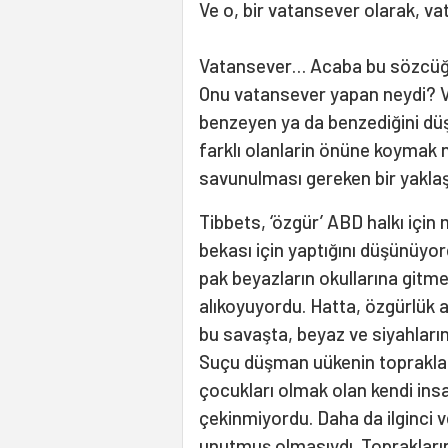
Ve o, bir vatansever olarak, va
Vatansever… Acaba bu sözcüğün
Onu vatansever yapan neydi? V
benzeyen ya da benzediğini dü
farklı olanlarin önüne koymak 
savunulması gereken bir yakla
Tibbets, ‘özgür’ ABD halkı için
bekası için yaptığını düşünüyord
pak beyazların okullarına gitme
alıkoyuyordu. Hatta, özgürlük a
bu savaşta, beyaz ve siyahların 
Suçu düşman uükenin toprakla
çocukları olmak olan kendi in
çekinmiyordu. Daha da ilginci ve
unutmuş olmasıydı. Toprakların a