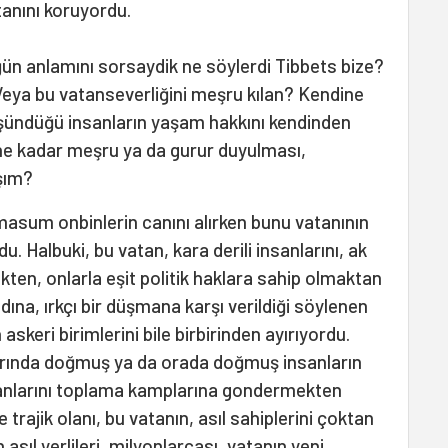
tanını koruyordu.
 anlamını sorsaydik ne söylerdi Tibbets bize?
eya bu vatanseverliğini meşru kılan? Kendine
şündüğü insanların yaşam hakkını kendinden
ne kadar meşru ya da gurur duyulması,
şım?
 masum onbinlerin canını alırken bunu vatanının
u. Halbuki, bu vatan, kara derili insanlarını, ak
kten, onlarla eşit politik haklara sahip olmaktan
dına, ırkçı bir düşmana karşı verildiği söylenen
askeri birimlerini bile birbirinden ayırıyordu.
rında doğmuş ya da orada doğmuş insanların
sanlarını toplama kamplarına gondermekten
 trajik olanı, bu vatanın, asıl sahiplerini çoktan
sıl yerlileri, milyonlarcası, vatanın yeni