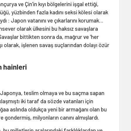
urya ve Çin’in kıyı bölgelerini işgal ettiği,
tüğü, yüzbinden fazla kadını seksi kölesi olarak
ydı : Japon vatanını ve çıkarlarını korumak…
ansever olarak ülkesini bu haksız savaşlara
vaşlar bittikten sonra da, mağrur ve ‘her
şı olarak, işlenen savaş suçlarından dolayı özür
 hainleri
, Japonya, teslim olmaya ve bu saçma sapan
aşmıştı iki taraf da sözde vatanları için
lığaa aslında oldukça yeni bir armağanı olan bu
e gondermiş, milyonların canını almışlardı.
 bu milletlerin aralarındaki farklılıklardan ve