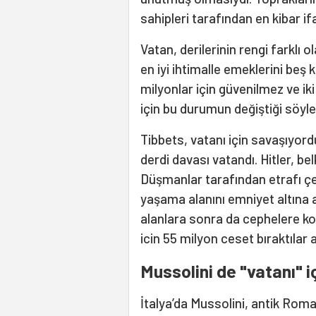
sahipleri tarafından en kibar if
Vatan, derilerinin rengi farklı
en iyi ihtimalle emeklerini beş
milyonlar için güvenilmez ve ik
için bu durumun değiştiği söy
Tibbets, vatanı için savaşıyord
derdi davası vatandı. Hitler, bel
Düşmanlar tarafından etrafı çevr
yaşama alanını emniyet altına 
alanlara sonra da cephelere koş
icin 55 milyon ceset bıraktılar 
Mussolini de "vatanı" i
İtalya’da Mussolini, antik Roma