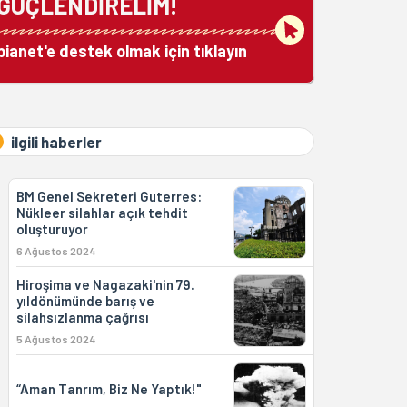
GÜÇLENDİRELİM!
bianet'e destek olmak için tıklayın
ilgili haberler
BM Genel Sekreteri Guterres:
Nükleer silahlar açık tehdit
oluşturuyor
6 Ağustos 2024
Hiroşima ve Nagazaki'nin 79.
yıldönümünde barış ve
silahsızlanma çağrısı
5 Ağustos 2024
“Aman Tanrım, Biz Ne Yaptık!"