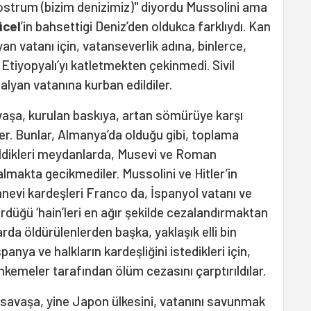
nostrum (bizim denizimiz)" diyordu Mussolini ama
ücel
’in bahsettigi Deniz’den oldukca farklıydı. Kan
yan vatanı için, vatanseverlik adına, binlerce,
, Etiyopyalı’yı katletmekten çekinmedi. Sivil
alyan vatanına kurban edildiler.
vaşa, kurulan baskıya, artan sömürüye karşı
diler. Bunlar, Almanya’da olduğu gibi, toplama
ildikleri meydanlarda, Musevi ve Roman
almakta gecikmediler. Mussolini ve Hitler’in
evi kardeşleri Franco da, İspanyol vatanı ve
rdüğü ‘hain’leri en ağır şekilde cezalandırmaktan
da öldürülenlerden başka, yaklaşık elli bin
spanya ve halkların kardeşliğini istedikleri için,
emeler tarafından ölüm cezasını çarptırıldılar.
 savaşa, yine Japon ülkesini, vatanını savunmak