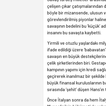
çelişen çıkar çatışmalarından d
böyle bir mizansende, ulusun ve
görevlendirilmiş piyonlar haline 
savaşının bedelini bu ‘küçük’ 
insanını bu savaşta kaybetti.
Yirmili ve otuzlu yaşlardakı m
ifade edildiği üzere ‘babavatan’)
savaşın en büyük destekçileri
çelik şirketlerinden biri. Gesta
kampının yapımı için kredi sağla
geçirerek inanılmaz bir şekil
büyük finansal kuruluslarının b
sırasında ‘şehit’ düşen Hans’ın 
Önce İtalyan sonra da hem İta