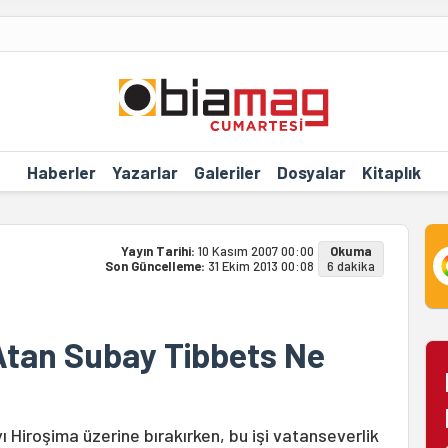
Haberler
Yazarlar
Galeriler
Dosyalar
Kitaplık
Yayın Tarihi:
10 Kasım 2007 00:00
Okuma
Son Güncelleme:
31 Ekim 2013 00:08
6 dakika
Atan Subay Tibbets Ne
Hiroşima üzerine bırakırken, bu işi vatanseverlik