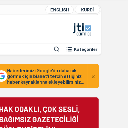
ENGLISH
KURDÎ
Kategoriler
Haberlerimizi Google'da daha sık
×
görmek için bianet'i tercih ettiğiniz
haber kaynaklarına ekleyebilirsiniz...
HAK ODAKLI, ÇOK SESLİ,
BAĞIMSIZ GAZETECİLİĞİ