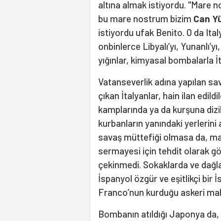
altına almak istiyordu. "Mare 
bu mare nostrum bizim
Can Y
istiyordu ufak Benito. O da Ital
onbinlerce Libyalı’yı, Yunanlı’yı
yığınlar, kimyasal bombalarla İt
Vatanseverlik adına yapılan sa
çıkan İtalyanlar, hain ilan edil
kamplarında ya da kurşuna diz
kurbanların yanındaki yerlerini 
savaş müttefiği olmasa da, man
sermayesi için tehdit olarak gö
çekinmedi. Sokaklarda ve dağlar
İspanyol özgür ve eşitlikçi bir İ
Franco’nun kurduğu askeri mahk
Bombanın atıldığı Japonya da,