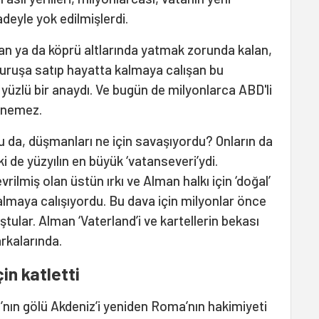
adeyle yok edilmişlerdi.
 olan ya da köprü altlarında yatmak zorunda kalan,
 kuruşa satıp hayatta kalmaya calışan bu
i yüzlü bir anaydı. Ve bugün de milyonlarca ABD'li
lenemez.
u da, düşmanları ne için savaşıyordu? Onların da
ki de yüzyılın en büyük ‘vatanseveri’ydi.
ilmiş olan üstün ırkı ve Alman halkı için ‘doğal’
almaya calışıyordu. Bu dava için milyonlar önce
tular. Alman ‘Vaterland’i ve kartellerin bekası
arkalarında.
çin katletti
’nın gölü Akdeniz’i yeniden Roma’nın hakimiyeti