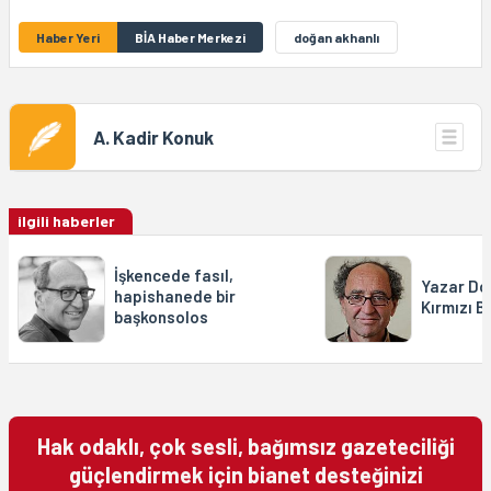
Haber Yeri
BİA Haber Merkezi
doğan akhanlı
A. Kadir Konuk
ilgili haberler
İşkencede fasıl,
Yazar Do
hapishanede bir
Kırmızı 
başkonsolos
Hak odaklı, çok sesli, bağımsız gazeteciliği
güçlendirmek için bianet desteğinizi