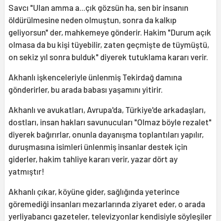
Savcı "Ulan amma a...çık gözsün ha, sen bir insanın
öldürülmesine neden olmuştun, sonra da kalkıp
geliyorsun" der, mahkemeye gönderir. Hakim "Durum açık
olmasa da bu kişi tüyebilir, zaten geçmişte de tüymüştü,
on sekiz yıl sonra bulduk" diyerek tutuklama kararı verir.
Akhanlı işkenceleriyle ünlenmiş Tekirdağ damına
gönderirler, bu arada babası yaşamını yitirir.
Akhanlı ve avukatları, Avrupa'da, Türkiye'de arkadaşları,
dostları, insan hakları savunucuları "Olmaz böyle rezalet"
diyerek bağırırlar, onunla dayanışma toplantıları yapılır,
duruşmasına isimleri ünlenmiş insanlar destek için
giderler, hakim tahliye kararı verir, yazar dört ay
yatmıştır!
Akhanlı çıkar, köyüne gider, sağlığında yeterince
göremediği insanları mezarlarında ziyaret eder, o arada
yerliyabancı gazeteler, televizyonlar kendisiyle söyleşiler