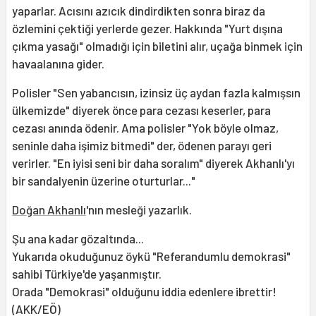
yaparlar. Acısını azıcık dindirdikten sonra biraz da
özlemini çektiği yerlerde gezer. Hakkında "Yurt dışına
çıkma yasağı" olmadığı için biletini alır, uçağa binmek için
havaalanına gider.
Polisler "Sen yabancısın, izinsiz üç aydan fazla kalmışsın
ülkemizde" diyerek önce para cezası keserler, para
cezası anında ödenir. Ama polisler "Yok böyle olmaz,
seninle daha işimiz bitmedi" der, ödenen parayı geri
verirler. "En iyisi seni bir daha soralım" diyerek Akhanlı'yı
bir sandalyenin üzerine oturturlar..."
Doğan Akhanlı
'nın mesleği yazarlık.
Şu ana kadar gözaltında...
Yukarıda okuduğunuz öykü "Referandumlu demokrasi"
sahibi Türkiye'de yaşanmıştır.
Orada "Demokrasi" olduğunu iddia edenlere ibrettir!
(AKK/EÖ)