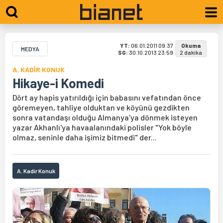
YT:
06.01.2011 09:37
Okuma
MEDYA
SG:
30.10.2013 23:59
2 dakika
A. KADİR KONUK
Hikaye-i Komedi
Dört ay hapis yatırıldığı için babasını vefatından önce
göremeyen, tahliye olduktan ve köyünü gezdikten
sonra vatandaşı olduğu Almanya'ya dönmek isteyen
yazar Akhanlı'ya havaalanındaki polisler "Yok böyle
olmaz, seninle daha işimiz bitmedi" der...
A. Kadir Konuk