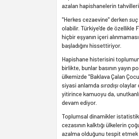
azalan hapishanelerin tahviller
"Herkes cezaevine" derken
suç
olabilir. Türkiye'de de özellikle
hiçbir eşyanın içeri alınmama
başladığını hissettiriyor.
Hapishane histerisini toplumu
birlikte, bunlar basının yayın po
ülkemizde "Baklava Çalan Çocukl
siyasi anlamda
sıradışı
olaylar 
yitirince kamuoyu da, unutkanlığ
devam ediyor.
Toplumsal dinamikler istatisti
cezasının kalktığı ülkelerin ç
azalma olduğunu tespit etmek g