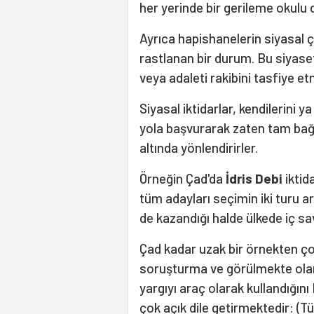
her yerinde bir gerileme okulu
Ayrıca hapishanelerin siyasal ç
rastlanan bir durum. Bu siyaset
veya adaleti rakibini tasfiye et
Siyasal iktidarlar, kendilerin
yola başvurarak zaten tam bağ
altında yönlendirirler.
Örneğin Çad'da
İdris Debi
iktid
tüm adayları seçimin iki turu a
de kazandığı halde ülkede iç s
Çad kadar uzak bir örnekten ç
soruşturma ve görülmekte olan da
yargıyı araç olarak kullandığın
çok açık dile getirmektedir: (