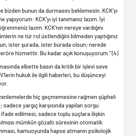
e bizden bunun da durmasını beklemesin. KCK'yı
e yapıyorum: KCK'yı iyi tanımanız lazım. İyi
 öğrenmeniz lazım. KCK'nın nereye vardığını
imlerin ne tür rol üstlendiğini bilmeden yaptığınız
un, ister şurada, ister burada olsun; nerede
 teröre hizmettir. Bu kadar açık konuşuyorum.
"
(4)
sında elbette basın da kritik bir işlevi seve
erin hukuk ile ilgili haberleri, bu düşünceyi
yor.
düzenlemelerde hiç geçmemesine rağmen şüpheli
; sadece yargıç karşısında yapılan sorgu
 ifade edilmesi, sadece toplu suçlara ilişkin
tılması mümkün
gözaltı süresinin otomatik
anması, kamuoyunda hapse atmanın psikolojik