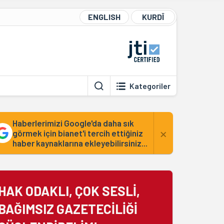
ENGLISH
KURDÎ
Kategoriler
Haberlerimizi Google'da daha sık
×
görmek için bianet'i tercih ettiğiniz
haber kaynaklarına ekleyebilirsiniz...
HAK ODAKLI, ÇOK SESLİ,
BAĞIMSIZ GAZETECİLİĞİ