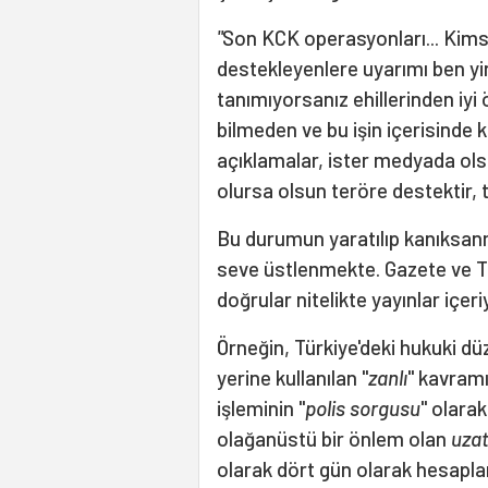
"
Son KCK operasyonları... Kims
destekleyenlere uyarımı ben yin
tanımıyorsanız ehillerinden iyi
bilmeden ve bu işin içerisinde k
açıklamalar, ister medyada ols
olursa olsun teröre destektir,
Bu durumun yaratılıp kanıksanma
seve üstlenmekte. Gazete ve TV'l
doğrular nitelikte yayınlar içeri
Örneğin, Türkiye'deki hukuki 
yerine kullanılan "
zanlı
" kavramı
işleminin "
polis sorgusu
" olarak
olağanüstü bir önlem olan
uza
olarak dört gün olarak hesapl