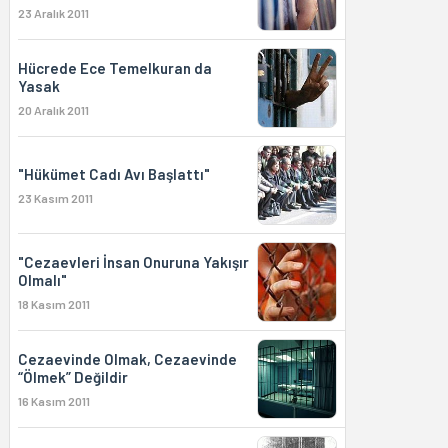
23 Aralık 2011
Hücrede Ece Temelkuran da
Yasak
20 Aralık 2011
"Hükümet Cadı Avı Başlattı"
23 Kasım 2011
"Cezaevleri İnsan Onuruna Yakışır
Olmalı"
18 Kasım 2011
Cezaevinde Olmak, Cezaevinde
“Ölmek” Değildir
16 Kasım 2011