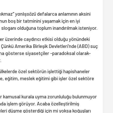
çıkmaz"
yanlışsözü
defalarca anlamının aksini
un boş bir tatminini yaşamak için en iyi
sloganı olduğuna toplum inandırılmak isteniyor.
ler üzerinde caydırıcı etkisi olduğu yönündeki
r. Çünkü Amerika Birleşik Devletleri'nde (ABD) suç
ma gösterse siyasetçiler -paradoksal olarak-
.
ülkelerde özel sektörün işlettiği hapishaneler
 eğitim, meslek eğitimi gibi işler özel sektöre
bir kamusal kurala uyma zorunluluğu bulunmuyor
sada işlem görüyor. Acaba özelleştirilmiş
leri düşme gösterdiği için mi yoksa koğuşları