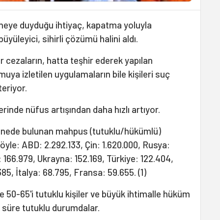
ye duyduğu ihtiyaç, kapatma yoluyla
yüleyici, sihirli çözümü halini aldı.
ır cezaların, hatta teşhir ederek yapılan
amuya izletilen uygulamaların bile kişileri suç
eriyor.
inde nüfus artışından daha hızlı artıyor.
shanede bulunan mahpus (tutuklu/hükümlü)
şöyle: ABD: 2.292.133, Çin: 1.620.000, Rusya:
: 166.979, Ukrayna: 152.169, Türkiye: 122.404,
5, İtalya: 68.795, Fransa: 59.655. (1)
50-65'i tutuklu kişiler ve büyük ihtimalle hüküm
 süre tutuklu durumdalar.