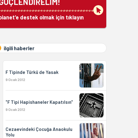
GÜÇLENDİRELİM!
bianet'e destek olmak için tıklayın
ilgili haberler
F Tipinde Türkü de Yasak
9 Ocak 2012
"F Tipi Hapishaneler Kapatılsın"
9 Ocak 2012
Cezaevindeki Çocuğa Anaokulu
Yolu