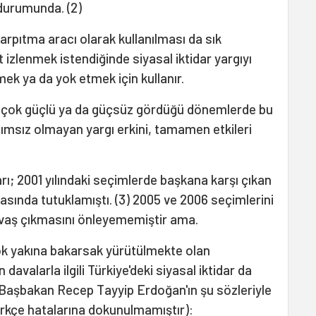
 durumunda. (2)
arpıtma aracı olarak kullanılması da sık
 izlenmek istendiğinde siyasal iktidar yargıyı
mek ya da yok etmek için kullanır.
i ya çok güçlü ya da güçsüz gördüğü dönemlerde bu
ımsız olmayan yargı erkini, tamamen etkileri
arı; 2001 yılındaki seçimlerde başkana karşı çıkan
rasında tutuklamıştı. (3) 2005 ve 2006 seçimlerini
avaş çıkmasını önleyememiştir ama.
ok yakına bakarsak yürütülmekte olan
valarla ilgili Türkiye'deki siyasal iktidar da
ı Başbakan Recep Tayyip Erdoğan'ın şu sözleriyle
Türkçe hatalarına dokunulmamıştır):