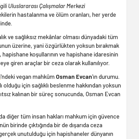
gili Uluslararası Çalışmalar Merkezi
tekilerin hastalanma ve ölüm oranları, her yerde
inde.
balık ve sağlıksız mekânlar olması dünyadaki tüm
e bunun üzerine, yani özgürlükten yoksun bırakmak
n, hapishane koşullarının ve hapishane idaresinin
eye giren araçlar bir ceza olarak kullanılıyor.
i
'ndeki vegan mahkûm
Osman Evcan
'ın durumu.
lı olduğu için sağlıklı beslenme hakkından yoksun
anıtsız kalınan bir süreç sonucunda, Osman Evcan
da diğer tüm insan hakları mahkum için güvence
günün birinde çıktığında bir de dışarıda ceza
erçek unutulduğu için hapishaneler dünyanın