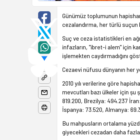
Günümüz toplumunun hapishane
cezalandırma, her türlü suçun bü
Suç ve ceza istatistikleri en ağ
infazların, "ibret-i alem" için k
işlemekten caydırmadığını göst
Cezaevi nüfusu dünyanın her yer
2010 yılı verilerine göre hapi
mevcutları bazı ülkeler için şu 
819.200, Brezilya: 494.237 İran
İspanya: 73.520, Almanya: 69.38
Bu mahpusların ortalama yüzde 
giyecekleri cezadan daha fazla