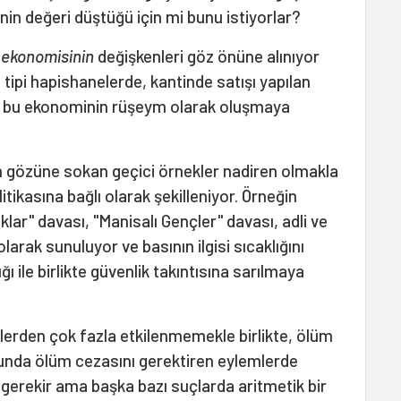
inin değeri düştüğü için mi bunu istiyorlar?
 ekonomisinin
değişkenleri göz önüne alınıyor
 F tipi hapishanelerde, kantinde satışı yapılan
sı bu ekonominin rüşeym olarak oluşmaya
n gözüne sokan geçici örnekler nadiren olmakla
litikasına bağlı olarak şekilleniyor. Örneğin
ar" davası, "Manisalı Gençler" davası, adli ve
olarak sunuluyor ve basının ilgisi sıcaklığını
ı ile birlikte güvenlik takıntısına sarılmaya
klerden çok fazla etkilenmemekle birlikte, ölüm
oğunda ölüm cezasını gerektiren eylemlerde
erekir ama başka bazı suçlarda aritmetik bir