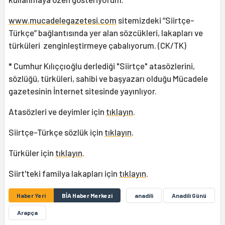
www.mucadelegazetesi.com
sitemizdeki “Siirtçe-
Türkçe” bağlantısında yer alan sözcükleri, lakapları ve
türküleri zenginleştirmeye çabalıyorum. (CK/TK)
*
Cumhur Kılıççıoğlu derlediği "Siirtçe" atasözlerini,
sözlüğü, türküleri, sahibi ve başyazarı olduğu Mücadele
gazetesinin İnternet sitesinde yayınlıyor.
Atasözleri ve deyimler için
tıklayın
.
Siirtçe-Türkçe sözlük için
tıklayın
.
Türküler için
tıklayın
.
Siirt'teki familya lakapları için
tıklayın
.
Haber Yeri
BİA Haber Merkezi
anadili
Anadili Günü
Arapça