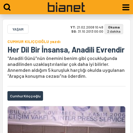
YT:
21.02.2008 10:48
Okuma
YAŞAM
SG:
31.10.2013 00:00
2 dakika
CUMHUR KILIÇÇIOĞLU yazdı
Her Dil Bir İnsansa, Anadili Evrendir
"Anadili Günü"nün önemini benim gibi çocukluğunda
anadilinden uzaklaştırılanlar çok daha iyi bilirler.
Annemden aldığım 5 kuruşluk harçlığı okulda uygulanan
"Arapça konuşma cezası"na öderdim.
Cumhur Kılıççıoğlu