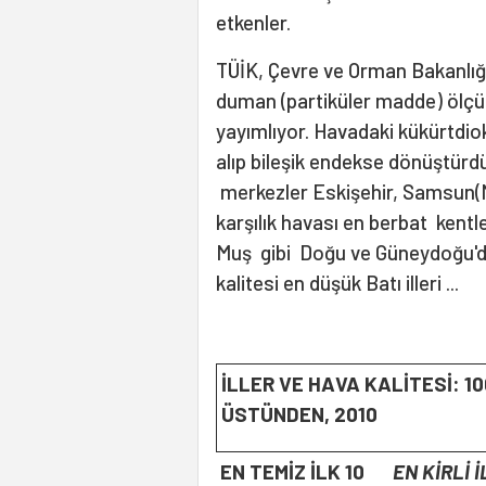
etkenler.
TÜİK, Çevre ve Orman Bakanlığı'
duman (partiküler madde) ölçüm
yayımlıyor. Havadaki kükürtdio
alıp bileşik endekse dönüştürd
merkezler Eskişehir, Samsun(M
karşılık havası en berbat kentler
Muş gibi Doğu ve Güneydoğu'da
kalitesi en düşük Batı illeri ...
İLLER VE HAVA KALİTESİ: 10
ÜSTÜNDEN, 2010
EN TEMİZ İLK 10
EN KİRLİ İ