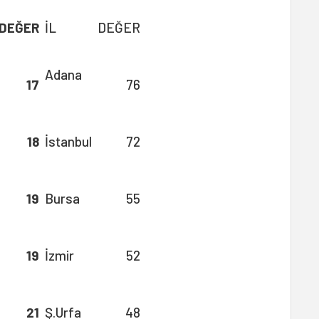
DEĞER
İL
DEĞER
Adana
17
76
18
İstanbul
72
19
Bursa
55
19
İzmir
52
21
Ş.Urfa
48