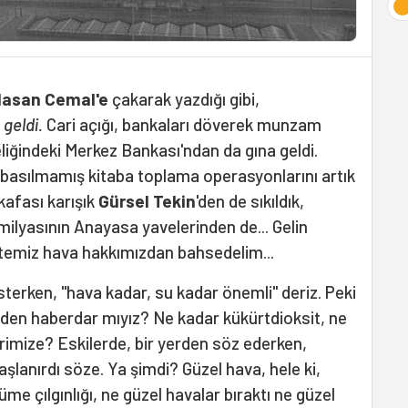
asan Cemal'e
çakarak yazdığı gibi,
geldi.
Cari açığı, bankaları döverek munzam
liğindeki Merkez Bankası'ndan da gına geldi.
asılmamış kitaba toplama operasyonlarını artık
kafası karışık
Gürsel Tekin
'den de sıkıldık,
ilyasının Anayasa yavelerinden de... Gelin
emiz hava hakkımızdan bahsedelim...
terken, "hava kadar, su kadar önemli" deriz. Peki
den haberdar mıyız? Ne kadar kükürtdioksit, ne
imize? Eskilerde, bir yerden söz ederken,
aşlanırdı söze. Ya şimdi? Güzel hava, hele ki,
me çılgınlığı,
ne güzel havalar bıraktı ne güzel