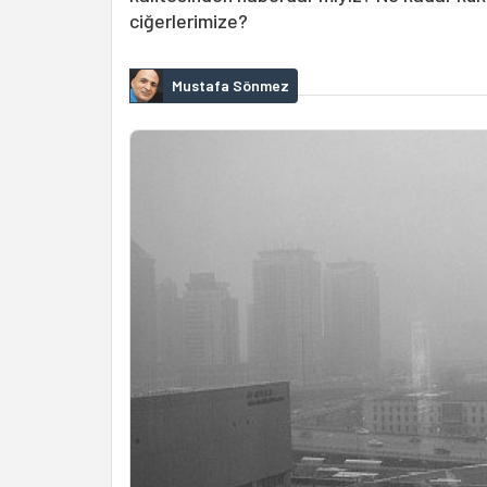
ciğerlerimize?
Mustafa Sönmez