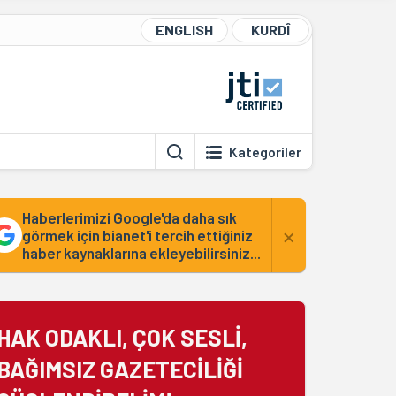
ENGLISH
KURDÎ
Kategoriler
Haberlerimizi Google'da daha sık
×
görmek için bianet'i tercih ettiğiniz
haber kaynaklarına ekleyebilirsiniz...
HAK ODAKLI, ÇOK SESLİ,
BAĞIMSIZ GAZETECİLİĞİ