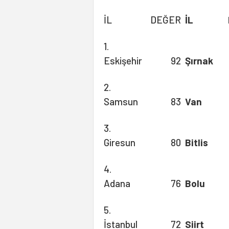
İL
DEĞER
İL
1.
Eskişehir
92
Şırnak
2.
Samsun
83
Van
3.
Giresun
80
Bitlis
4.
Adana
76
Bolu
5.
İstanbul
72
Siirt