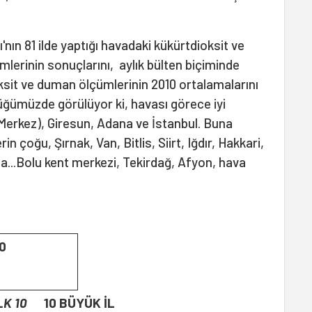
nın 81 ilde yaptığı havadaki kükürtdioksit ve
lerinin sonuçlarını, aylık bülten biçiminde
ksit ve duman ölçümlerinin 2010 ortalamalarını
üğümüzde görülüyor ki, havası görece iyi
erkez), Giresun, Adana ve İstanbul. Buna
in çoğu, Şırnak, Van, Bitlis, Siirt, Iğdır, Hakkari,
...Bolu kent merkezi, Tekirdağ, Afyon, hava
0
LK 10
10 BÜYÜK İL