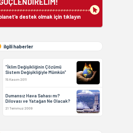
GÜÇLENDİRELİM!
bianet'e destek olmak için tıklayın
ilgili haberler
"İklim Değişikliğinin Çözümü
Sistem Değişikliğiyle Mümkün"
15 Kasım 2011
Dumansız Hava Sahası mı?
Dilovası ve Yatağan Ne Olacak?
21 Temmuz 2009