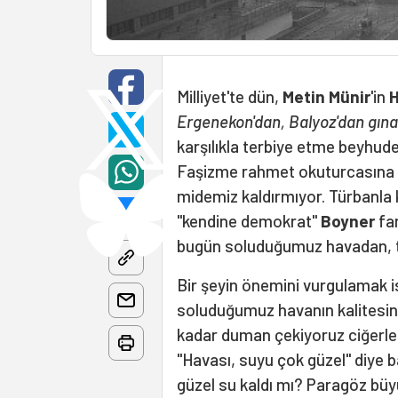
Milliyet'te dün,
Metin Münir
'in
H
Ergenekon'dan, Balyoz'dan gına 
karşılıkla terbiye etme beyhude
Faşizme rahmet okuturcasına b
midemiz kaldırmıyor. Türbanla 
"kendine demokrat"
Boyner
fam
bugün soluduğumuz havadan, t
Bir şeyin önemini vurgulamak is
soluduğumuz havanın kalitesin
kadar duman çekiyoruz ciğerler
"Havası, suyu çok güzel" diye b
güzel su kaldı mı? Paragöz büyü