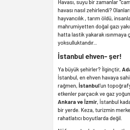
Havası, suyu bir zamanlar "ca
havası nasıl zehirlendi? Olanları
hayvancılık , tarım öldü, insanl
mahrumiyetten doğal gazı yakıt
hatta lastik yakarak ısınmaya ça
yoksulluktandır...
İstanbul ehven- şer!
Ya büyük şehirler? İlginçtir,
Ad
İstanbul, en ehven havaya sahi
rağmen,
İstanbul
'un topoğrafy
etkenler parçacık ve gaz yoğunl
Ankara ve İzmir
, İstanbul kada
bir yerde. Keza, turizmin merk
rahatlatıcı boyutlarda değil.