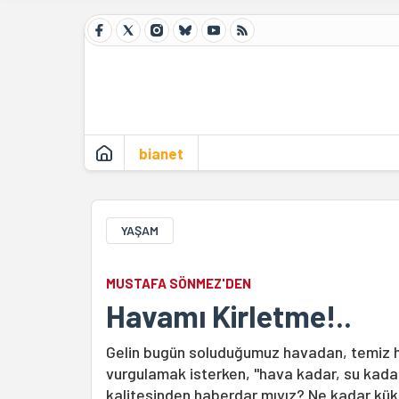
bianet
YAŞAM
MUSTAFA SÖNMEZ'DEN
Havamı Kirletme!..
Gelin bugün soluduğumuz havadan, temiz h
vurgulamak isterken, "hava kadar, su kada
kalitesinden haberdar mıyız? Ne kadar kük