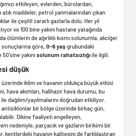
ğımızı etkileyen, evlerden, bürolardan,
an atık maddeler, petrol yanmalarından çıkan
lar ile çeşitli zararlı gazlarla dolu. Her yıl
tıyor ve 100 bine yakını hastane yatağında
a ölümlerin de ağırlıklı kısmı solunumla, akciğer
sı sonuçlarına göre
, 0-6 yaş
grubundaki
e 50'sine yakını
solunum rahatsızlığı
ile ilgili.
tesi düşük
 üzerinde iklim ve havanın oldukça büyük etkisi
imi, hava akımları, halihazır hava durumu, bu
ile dağılım/yayılmalarını doğrudan etkiliyor.
antisiklonlar
bir bölge üzerinde birkaç gün,
abilir. Dikine faaliyeti engelleyen,
em nedeniyle, parçacık ve gazların birikimi bir
r, kentlerdeki havanın kalitesini de farklılaştıran