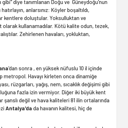
m gibi" diye tanımlanan Doğu ve Güneydoğu'nun
 hatırlayın, anlarsınız: Köyler boşaltıldı,
ar kentlere doluştular. Yoksulluktan ve
 olarak kullanamadılar. Kötü kalite odun, tezek,
lıştılar. Zehirlenen havaları, yokluktan,
ana
'dan sonra , en yüksek nüfuslu 10 il içinde
p metropol. Havayı kirleten onca dinamiğe
ası, rüzgarları, yağış, nem, sıcaklık değişimi gibi
uğuna fazla izin vermiyor. Diğer iki büyük kent
r şanslı değil ve hava kaliteleri 81 ilin ortalarında
ezi
Antalya'da
da havanın kalitesi, hiç de