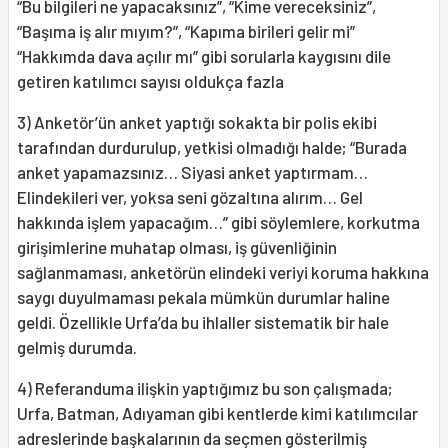
“Bu bilgileri ne yapacaksınız”, “Kime vereceksiniz”,
“Başıma iş alır mıyım?”, “Kapıma birileri gelir mi”
“Hakkımda dava açılır mı” gibi sorularla kaygısını dile
getiren katılımcı sayısı oldukça fazla
3) Anketör’ün anket yaptığı sokakta bir polis ekibi
tarafından durdurulup, yetkisi olmadığı halde; “Burada
anket yapamazsınız… Siyasi anket yaptırmam…
Elindekileri ver, yoksa seni gözaltına alırım… Gel
hakkında işlem yapacağım…” gibi söylemlere, korkutma
girişimlerine muhatap olması, iş güvenliğinin
sağlanmaması, anketörün elindeki veriyi koruma hakkına
saygı duyulmaması pekala mümkün durumlar haline
geldi. Özellikle Urfa’da bu ihlaller sistematik bir hale
gelmiş durumda.
4) Referanduma ilişkin yaptığımız bu son çalışmada;
Urfa, Batman, Adıyaman gibi kentlerde kimi katılımcılar
adreslerinde başkalarının da seçmen gösterilmiş