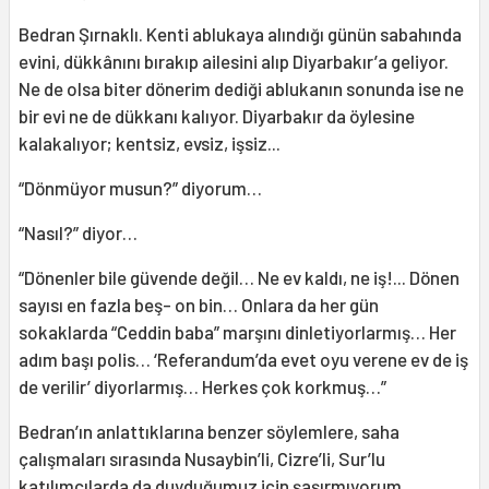
Bedran Şırnaklı. Kenti ablukaya alındığı günün sabahında
evini, dükkânını bırakıp ailesini alıp Diyarbakır’a geliyor.
Ne de olsa biter dönerim dediği ablukanın sonunda ise ne
bir evi ne de dükkanı kalıyor. Diyarbakır da öylesine
kalakalıyor; kentsiz, evsiz, işsiz...
“Dönmüyor musun?” diyorum…
“Nasıl?” diyor…
“Dönenler bile güvende değil… Ne ev kaldı, ne iş!... Dönen
sayısı en fazla beş- on bin… Onlara da her gün
sokaklarda “Ceddin baba” marşını dinletiyorlarmış… Her
adım başı polis… ‘Referandum’da evet oyu verene ev de iş
de verilir’ diyorlarmış… Herkes çok korkmuş…”
Bedran’ın anlattıklarına benzer söylemlere, saha
çalışmaları sırasında Nusaybin’li, Cizre’li, Sur’lu
katılımcılarda da duyduğumuz için şaşırmıyorum.