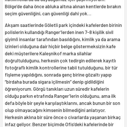
Bölge’de daha önce abluka altına alınan kentlerde bırakın
seçim güvenliğini, can güvenliği dahi yok…
Akşam saatlerinde Göletli park içindeki kafelerden birinin
polislerin kullandığı Ranger’lerden inen 7-8 kişilik sivil
giyimli insanlar tarafından basıldığını, kimlik ya da arama
izinleri olduğuna dair hiçbir belge göstermeksizin kafe
deki müşterilere Kaleşnikof marka silahlar
doğrultulduğunu, herkesin çok tedirgin edilerek kayıtlı
fotoğraflı kimlik kontrollerine tabii tutulduğunu, bir tür
fişleme yapıldığını, sonrada genç birine gözaltı yapıp
“birdaha burada sigara içilmesin” denip gidildiğini
öğreniyorum. Görgü tanıkları uzun süredir kafelerin
olduğu parkın etrafında Ranger’lerin olduğunu, ama ilk
defa böyle bir şeyle karşılaştıklarını, ancak bunun bir son
olup olmayacağını kimsenin bilmediğini anlatıyor.
Herkesin aklına bir süre önce o civarlarda yaşanan birkaç
infaz geliyor. Benzer biçimde Ofis’deki kafelerinde bir