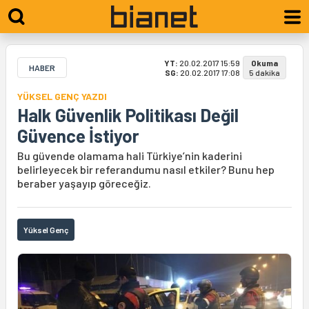
YT:
20.02.2017 15:59
Okuma
HABER
SG:
20.02.2017 17:08
5 dakika
YÜKSEL GENÇ YAZDI
Halk Güvenlik Politikası Değil
Güvence İstiyor
Bu güvende olamama hali Türkiye’nin kaderini
belirleyecek bir referandumu nasıl etkiler? Bunu hep
beraber yaşayıp göreceğiz.
Yüksel Genç