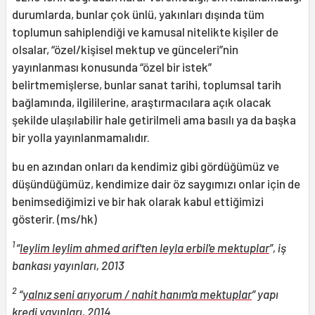
durumlarda, bunlar çok ünlü, yakınları dışında tüm
toplumun sahiplendiği ve kamusal nitelikte kişiler de
olsalar, “özel/kişisel mektup ve günceleri”nin
yayınlanması konusunda “özel bir istek”
belirtmemişlerse, bunlar sanat tarihi, toplumsal tarih
bağlamında, ilgililerine, araştırmacılara açık olacak
şekilde ulaşılabilir hale getirilmeli ama basılı ya da başka
bir yolla yayınlanmamalıdır.
bu en azından onları da kendimiz gibi gördüğümüz ve
düşündüğümüz, kendimize dair öz saygımızı onlar için de
benimsediğimizi ve bir hak olarak kabul ettiğimizi
gösterir. (ms/hk)
1
“
leylim leylim ahmed arif'ten leyla erbil'e mektuplar
”, iş
bankası yayınları, 2013
2
“
yalnız seni arıyorum / nahit hanım'a mektuplar
” yapı
kredi yayınları, 2014