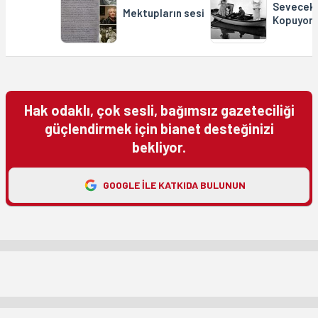
Seveceks
Mektupların sesi
Kopuyor
Hak odaklı, çok sesli, bağımsız gazeteciliği
güçlendirmek için bianet desteğinizi
bekliyor.
GOOGLE ILE KATKIDA BULUNUN