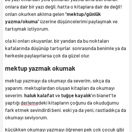
onlara dair bir yazı değil, hatta o kitaplara dair de değil!
onları okurken aklıma gelen “
mektup/günlük
yazma/okuma
” üzerine düşüncelerimi paylaşmak ve
tartışmak istiyorum.
ola ki onları okuyanlar, bir yandan da bu noktaları
kafalarında düşünüp tartışırlar. sonrasında benimle ya da
herkesle paylaşırlarsa çok da güzel olur.
mektup yazmak okumak
mektup yazmayı da okumayı da severim, sıkça da
yaparım. mektuplardan oluşan kitapları da okumayı
severim.
haluk kalafat
ve
tuğçe kayalık
’ın bianet’te
yaptığı
derleme
deki kitapların çoğunu da okuduğumu
fark etmek sevindirdi beni. eski ya da yeni, rastladıkça da
okumayı seviyorum.
küçükken okumayı yazmayı öğrenen pek çok çocuk gibi