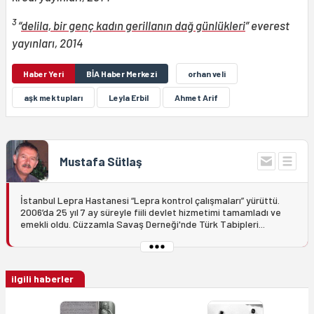
3
“
delila, bir genç kadın gerillanın dağ günlükleri
” everest
yayınları, 2014
Haber Yeri
BİA Haber Merkezi
orhan veli
aşk mektupları
Leyla Erbil
Ahmet Arif
Mustafa Sütlaş
İstanbul Lepra Hastanesi “Lepra kontrol çalışmaları” yürüttü.
2006’da 25 yıl 7 ay süreyle fiili devlet hizmetimi tamamladı ve
emekli oldu. Cüzzamla Savaş Derneği'nde Türk Tabipleri...
ilgili haberler