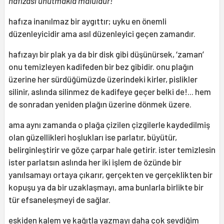
hafızası unutmakla malüldür!
”
hafıza inanılmaz bir aygıttır; uyku en önemli
düzenleyicidir ama asıl düzenleyici geçen zamandır.
hafızayı bir plak ya da bir disk gibi düşünürsek, ‘zaman’
onu temizleyen kadifeden bir bez gibidir. onu plağın
üzerine her sürdüğümüzde üzerindeki kirler, pislikler
silinir, aslında silinmez de kadifeye geçer belki de!... hem
de sonradan yeniden plağın üzerine dönmek üzere.
ama aynı zamanda o plağa çizilen çizgilerle kaydedilmiş
olan güzellikleri hoşlukları ise parlatır, büyütür,
belirginleştirir ve göze çarpar hale getirir. ister temizlesin
ister parlatsın aslında her iki işlem de özünde bir
yanılsamayı ortaya çıkarır, gerçekten ve gerçeklikten bir
kopuşu ya da bir uzaklaşmayı, ama bunlarla birlikte bir
tür efsaneleşmeyi de sağlar.
eskiden kalem ve kağıtla yazmayı daha çok sevdiğim