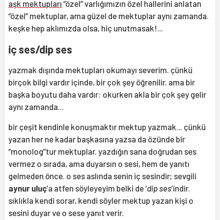
aşk mektupları
“özel” varlığımızın özel hallerini anlatan
“özel” mektuplar, ama güzel de mektuplar aynı zamanda.
keşke hep aklımızda olsa, hiç unutmasak!...
iç ses/dip ses
yazmak dışında mektupları okumayı severim. çünkü
birçok bilgi vardır içinde, bir çok şey öğrenilir. ama bir
başka boyutu daha vardır: okurken akla bir çok şey gelir
aynı zamanda...
bir çeşit kendinle konuşmaktır mektup yazmak... çünkü
yazan her ne kadar başkasına yazsa da özünde bir
“monolog”tur mektuplar. yazdığın sana doğrudan ses
vermez o sırada, ama duyarsın o sesi, hem de yanıtı
gelmeden önce. o ses aslında senin iç sesindir; sevgili
aynur uluç
’a atfen söyleyeyim belki de ‘
dip ses
’indir.
sıklıkla kendi sorar, kendi söyler mektup yazan kişi o
sesini duyar ve o sese yanıt verir.