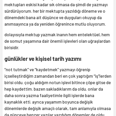
mektupları eskisi kadar sık olmasa da şimdi de yazmayı
sürdürüyorum. her bir mektupta yazıldığı döneme ve o
dönemdeki bana ait düşünce ve duyguları okuyup da
anımsayınca ya da yeniden öğrenince mutlu oluyorum.
dolayısıyla mektup yazmak inanın hem entelektüel, hem
de somut yaşamına dair önemli işlevleri olan uğraşlardan
birisidir.
günlükler ve kişisel tarih yazımı
“not tutmak” ve “kaydetmek” yazmayı öğrenip
içselleştirdiğim zamandan beri en çok yaptığım “iş”lerden
birisi oldu. çoğu aldığım notun işlevi bitince çöpe gitse de
hep kaydettim. bazen sakladıklarım da oldu. onlar da
daha sonra yazma faaliyetimle ilgili işlerde bana
kaynaklık etti. ayrıca yaşamım boyunca değişik
dönemlerde değişik amaçlı olarak, tam anlamıyla olmasa
da günceye benzer yazılar yazdığım dönemler de oldu.