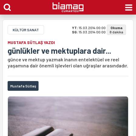
YT:
15.03.2014 00:00
Okuma
KÜLTÜR SANAT
SG:
15.03.2014 00:00
8 dakika
MUSTAFA SÜTLAŞ YAZDI
günlükler ve mektuplara dair...
günce ve mektup yazmak inanın entelektüel ve reel
yaşamına dair önemli işlevleri olan uğraşlar arasındadır.
Mustafa Sütlaş