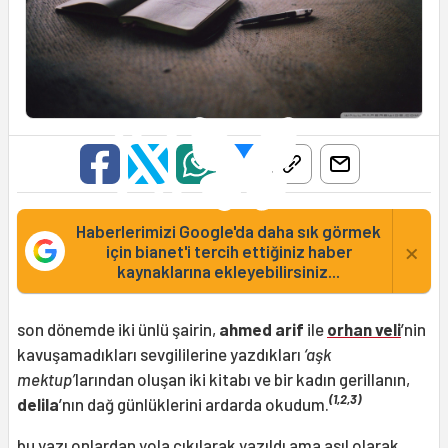
Haberlerimizi Google'da daha sık görmek
×
için bianet'i tercih ettiğiniz haber
kaynaklarına ekleyebilirsiniz...
son dönemde iki ünlü şairin,
ahmed arif
ile
orhan veli
’nin
kavuşamadıkları sevgililerine yazdıkları
‘aşk
mektup’
larından oluşan iki kitabı ve bir kadın gerillanın,
(1,2,3)
delila
’nın dağ günlüklerini ardarda okudum.
bu yazı onlardan yola çıkılarak yazıldı ama asıl olarak