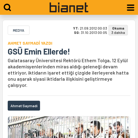
YT:
21.09.2012 00:03
Okuma
MEDYA
SG:
31.10.2013 00:05
3 dakika
AHMET SAYMADİ YAZDI
GSÜ Emin Ellerde!
Galatasaray Üniversitesi Rektörü Ethem Tolga, 12 Eylül
akademisyenlerinden miras aldığı geleneği devam
ettiriyor, iktidarın işaret ettiği çizgide ilerleyerek hatta
onu aşarak siyasi iktidarla ilişkisini geliştirmeye
çalışıyor.
Ahmet Saymadi