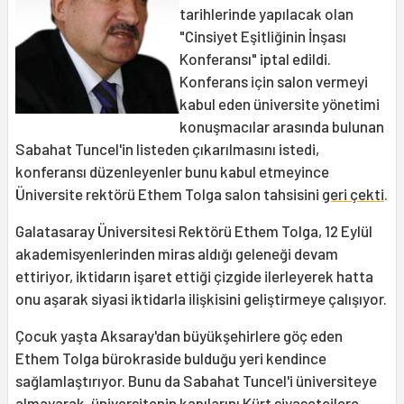
tarihlerinde yapılacak olan
"Cinsiyet Eşitliğinin İnşası
Konferansı" iptal edildi.
Konferans için salon vermeyi
kabul eden üniversite yönetimi
konuşmacılar arasında bulunan
Sabahat Tuncel'in listeden çıkarılmasını istedi,
konferansı düzenleyenler bunu kabul etmeyince
Üniversite rektörü Ethem Tolga salon tahsisini
geri çekti
.
Galatasaray Üniversitesi Rektörü Ethem Tolga, 12 Eylül
akademisyenlerinden miras aldığı geleneği devam
ettiriyor, iktidarın işaret ettiği çizgide ilerleyerek hatta
onu aşarak siyasi iktidarla ilişkisini geliştirmeye çalışıyor.
Çocuk yaşta Aksaray'dan büyükşehirlere göç eden
Ethem Tolga bürokraside bulduğu yeri kendince
sağlamlaştırıyor. Bunu da Sabahat Tuncel'i üniversiteye
almayarak, üniversitenin kapılarını Kürt siyasetçilere