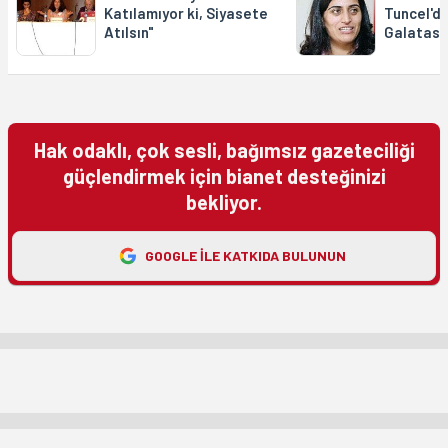
Katılamıyor ki, Siyasete
Tuncel'de
Atılsın"
Galatasa
Hak odaklı, çok sesli, bağımsız gazeteciliği
güçlendirmek için bianet desteğinizi
bekliyor.
GOOGLE ILE KATKIDA BULUNUN