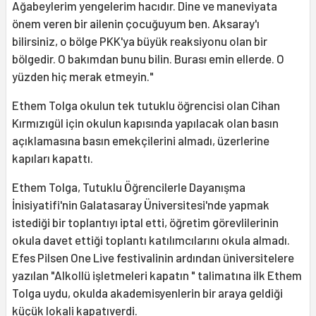
Ağabeylerim yengelerim hacıdır. Dine ve maneviyata
önem veren bir ailenin çocuğuyum ben. Aksaray'ı
bilirsiniz, o bölge PKK'ya büyük reaksiyonu olan bir
bölgedir. O bakımdan bunu bilin. Burası emin ellerde. O
yüzden hiç merak etmeyin."
Ethem Tolga okulun tek tutuklu öğrencisi olan Cihan
Kırmızıgül için okulun kapısında yapılacak olan basın
açıklamasına basın emekçilerini almadı, üzerlerine
kapıları kapattı.
Ethem Tolga, Tutuklu Öğrencilerle Dayanışma
İnisiyatifi'nin Galatasaray Üniversitesi'nde yapmak
istediği bir toplantıyı iptal etti, öğretim görevlilerinin
okula davet ettiği toplantı katılımcılarını okula almadı.
Efes Pilsen One Live festivalinin ardından üniversitelere
yazılan "Alkollü işletmeleri kapatın " talimatına ilk Ethem
Tolga uydu, okulda akademisyenlerin bir araya geldiği
küçük lokali kapatıverdi.