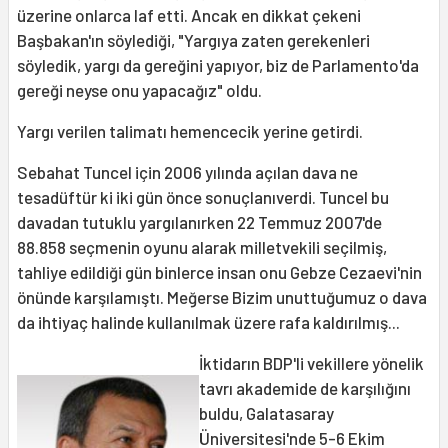
üzerine onlarca laf etti. Ancak en dikkat çekeni
Başbakan'ın söylediği, "Yargıya zaten gerekenleri
söyledik, yargı da gereğini yapıyor, biz de Parlamento'da
gereği neyse onu yapacağız" oldu.
Yargı verilen talimatı hemencecik yerine getirdi.
Sebahat Tuncel için 2006 yılında açılan dava ne
tesadüftür ki iki gün önce sonuçlanıverdi. Tuncel bu
davadan tutuklu yargılanırken 22 Temmuz 2007'de
88.858 seçmenin oyunu alarak milletvekili seçilmiş,
tahliye edildiği gün binlerce insan onu Gebze Cezaevi'nin
önünde karşılamıştı. Meğerse Bizim unuttuğumuz o dava
da ihtiyaç halinde kullanılmak üzere rafa kaldırılmış...
İktidarın BDP'li vekillere yönelik
tavrı akademide de karşılığını
buldu, Galatasaray
Üniversitesi'nde 5-6 Ekim