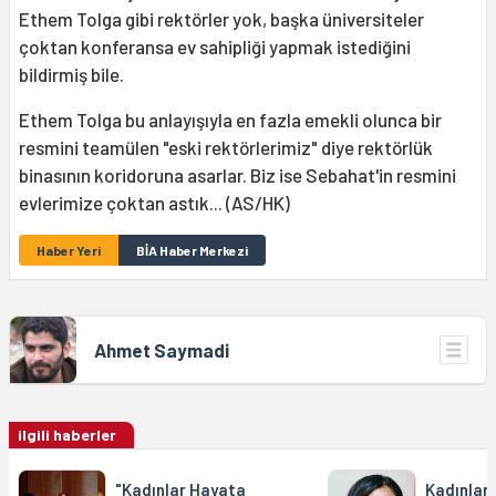
Ethem Tolga gibi rektörler yok, başka üniversiteler
çoktan konferansa ev sahipliği yapmak istediğini
bildirmiş bile.
Ethem Tolga bu anlayışıyla en fazla emekli olunca bir
resmini teamülen "eski rektörlerimiz" diye rektörlük
binasının koridoruna asarlar. Biz ise Sebahat'in resmini
evlerimize çoktan astık... (AS/HK)
Haber Yeri
BİA Haber Merkezi
Ahmet Saymadi
ilgili haberler
"Kadınlar Hayata
Kadınlar