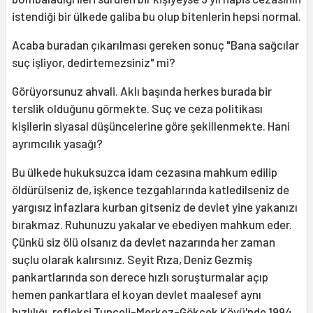
istendiği bir ülkede galiba bu olup bitenlerin hepsi normal.
Acaba buradan çıkarılması gereken sonuç "Bana sağcılar
suç işliyor, dedirtemezsiniz" mi?
Görüyorsunuz ahvali. Aklı başında herkes burada bir
terslik olduğunu görmekte. Suç ve ceza politikası
kişilerin siyasal düşüncelerine göre şekillenmekte. Hani
ayrımcılık yasağı?
Bu ülkede hukuksuzca idam cezasına mahkum edilip
öldürülseniz de, işkence tezgahlarında katledilseniz de
yargısız infazlara kurban gitseniz de devlet yine yakanızı
bırakmaz. Ruhunuzu yakalar ve ebediyen mahkum eder.
Çünkü siz ölü olsanız da devlet nazarında her zaman
suçlu olarak kalırsınız. Seyit Rıza, Deniz Gezmiş
pankartlarında son derece hızlı soruşturmalar açıp
hemen pankartlara el koyan devlet maalesef aynı
hızlılığı, refleksi Tunceli-Merkez-Gökçek Köyü'nde 1994