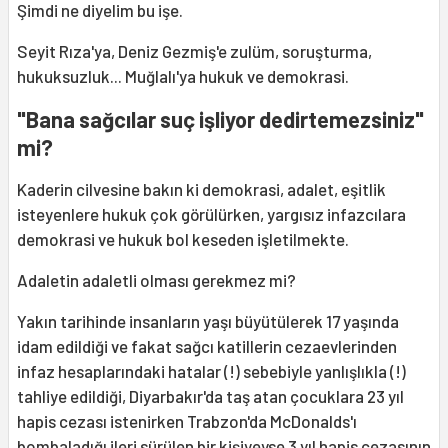
Şimdi ne diyelim bu işe.
Seyit Rıza'ya, Deniz Gezmiş'e zulüm, soruşturma,
hukuksuzluk... Muğlalı'ya hukuk ve demokrasi.
"Bana sağcılar suç işliyor dedirtemezsiniz"
mi?
Kaderin cilvesine bakın ki demokrasi, adalet, eşitlik
isteyenlere hukuk çok görülürken, yargısız infazcılara
demokrasi ve hukuk bol keseden işletilmekte.
Adaletin adaletli olması gerekmez mi?
Yakın tarihinde insanların yaşı büyütülerek 17 yaşında
idam edildiği ve fakat sağcı katillerin cezaevlerinden
infaz hesaplarındaki hatalar (!) sebebiyle yanlışlıkla (!)
tahliye edildiği, Diyarbakır'da taş atan çocuklara 23 yıl
hapis cezası istenirken Trabzon'da McDonalds'ı
bombaladığı ileri sürülen bir kişiyeyse 3 yıl hapis cezasının