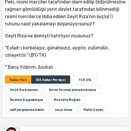
Peki, resmi merciler tarafından idam edilip öldürülmesine
rağmen gömüldüğü yerin devlet tarafından bilinmediği
resmi mercilerce iddia edilen Seyit Rıza'nın suçlu(!)
ruhunu nasıl yakalamayı düşünüyorsunuz?
Seyit Rıza ne demişti hatırlıyor musunuz?
"Evlad-ı kerbelayız, günahsızız, ayıptır, zulümdür,
cinayettir." (BY/TK)
* Barış Yıldırım, Avukat.
Haber Yeri
BİA Haber Merkezi
TCK 215
Seyit Rıza davası
Deniz Gezmiş anmasına dava
İbrahim Kaypakkaya
Mustafa Muğlalı
adil yargılanma hakkı
suçu övme
Mahir Çayan