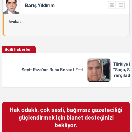
Barış Yıldırım
Avukat.
ilgili haberler
Türkiye İk
Seyit Rıza'nın Ruhu Beraat Etti!
"Suçu, S
Yargıladı
Hak odaklı, çok sesli, bağımsız gazeteciliği
güçlendirmek için bianet desteğinizi
bekliyor.