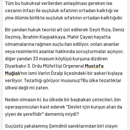
Tüm bu hukuksal verilerden anlaşılması gereken ise
cezanın infazı ile suçluluk sıfatının ortadan kalktığı ve
yine ölümle birlikte suçluluk sıfatının ortadan kalktığıdır.
Bir yandan hukuk teorisi alt üst edilerek Seyit Rıza, Deniz
Gezmiş, İbrahim Kaypakkaya, Mahir Çayan hayatta
olmamalarına rağmen suçlu ilan ediliyor, onları ananlar
veya resimlerini asanlar hakkında soruşturmalar açılıyor,
diğer yandan 33 masum köylüyü kurşuna dizdiren
Diyarbakır 3. Ordu Müfettişi Orgeneral
Mustafa
Muğlalı
'nın ismi Van'ın Özalp ilçesindeki bir askeri kışlaya
veriliyor. Tezatlığı görüyor musunuz?Bu ülke tezatlıklar
ülkesi değil mi zaten.
Neden olmasın ki, bu ülkede bir başbakan çetecileri, bin
operasyoncuları kast ederek "Devlet için kurşun atan da
yiyen de şereflidir" dememiş miydi?
Suçüstü yakalanmış Şemdinli sanıklarından biri olayın