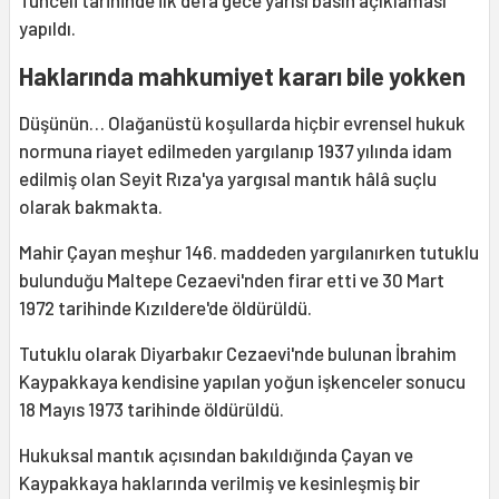
Tunceli tarihinde ilk defa gece yarısı basın açıklaması
yapıldı.
Haklarında mahkumiyet kararı bile yokken
Düşünün… Olağanüstü koşullarda hiçbir evrensel hukuk
normuna riayet edilmeden yargılanıp 1937 yılında idam
edilmiş olan Seyit Rıza'ya yargısal mantık hâlâ suçlu
olarak bakmakta.
Mahir Çayan meşhur 146. maddeden yargılanırken tutuklu
bulunduğu Maltepe Cezaevi'nden firar etti ve 30 Mart
1972 tarihinde Kızıldere'de öldürüldü.
Tutuklu olarak Diyarbakır Cezaevi'nde bulunan İbrahim
Kaypakkaya kendisine yapılan yoğun işkenceler sonucu
18 Mayıs 1973 tarihinde öldürüldü.
Hukuksal mantık açısından bakıldığında Çayan ve
Kaypakkaya haklarında verilmiş ve kesinleşmiş bir