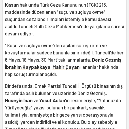
Kasun
hakkında Türk Ceza Kanunu'nun (TCK) 215.
maddesinde düzenlenen "suçu ve suçluyu övme"
suçundan cezalandırılmaları istemiyle kamu davası
açıldı. Tunceli Sulh Ceza Mahkemesi'nde yargılama süreci
devam ediyor.
"Suçu ve suçluyu övme"den açılan soruşturma ve
kovuşturmalar sadece bununla sınırlı değil. Tunceli'de her
6 Mayıs, 18 Mayıs, 30 Mart'taki anmalarda,
Deniz Gezmiş
,
İbrahim Kaypakkaya
,
Mahir Çayan
'ı ananlar hakkında
hep soruşturmalar açıldı.
Bir defasında, Emek Partisi Tunceli İl Örgütü binasının dış
tarafında asılı bulunan ve üzerinde Deniz Gezmiş,
Hüseyin İnan
ve
Yusuf Aslan
'ın resimleriyle, "Yolunuzda
Yürüyeceğiz" yazısı bulunan bir pankart, savcılık
talimatıyla, emniyetçe bir gece yarısı operasyonuyla
asıldığı yerden indirildi ve el konuldu. Bu olay sebebiyle