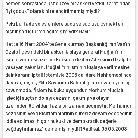
hemen sonrasında üst düzey bir askeri yetkili tarafından
"iyi çocuk" olarak nitelendirilmemiş miydi?
Peki bu ifade ve eylemlere suçu ve suçluyu övmekten
hiçbir soruşturma açılmış mıydı? Hayır.
Hatta 16 Mart 2004'te Genelkurmay Başkanlığı'nın Van'ın
Özalp İlçesindeki bir askeri kışlaya general Muğlalı'nın
ismini vermesi üzerine kurşuna dizilen 33 kişinin Özalp'te
yaşayan yakınları, Muğlalı'nın isminin kışlaya verilmesine
dair kararın iptali istemiyle 2006'da İdare Mahkemesi'nde
dava açmışlar, Milli Savunma Bakanlığı bu davada yaptığı
savunmada, "İşlem hukuka uygundur. Merhum Muğlalı,
işlediği suçtan dolayı cezasını çekmiş ve olayın
üzerinden 60 yıldan fazla bir zaman geçmiştir. Merhumun
cezasının veya kısıtlamalarının süresiz devam edeceğinin
iddia edilmesi hiçbir hukuki ve demokratik değerle
bağdaştırılamaz" dememiş miydi?(Radikal, 05.05.2008)