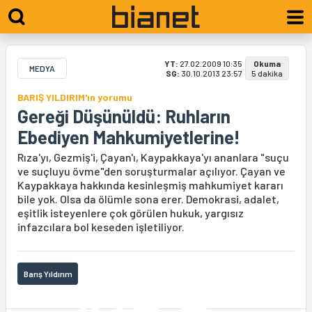
YT:
27.02.2009 10:35
Okuma
MEDYA
SG:
30.10.2013 23:57
5 dakika
BARIŞ YILDIRIM'ın yorumu
Gereği Düşünüldü: Ruhların
Ebediyen Mahkumiyetlerine!
Rıza'yı, Gezmiş'i, Çayan'ı, Kaypakkaya'yı ananlara "suçu
ve suçluyu övme"den soruşturmalar açılıyor. Çayan ve
Kaypakkaya hakkında kesinleşmiş mahkumiyet kararı
bile yok. Olsa da ölümle sona erer. Demokrasi, adalet,
eşitlik isteyenlere çok görülen hukuk, yargısız
infazcılara bol keseden işletiliyor.
Barış Yıldırım