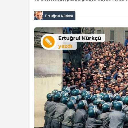
Ertuğrul Kürkçü