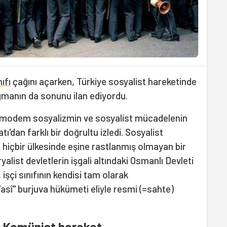
nıfı
çağını açarken, Türkiye sosyalist hareketinde
digmanın da sonunu ilan ediyordu.
, modem sosyalizmin ve sosyalist mücadelenin
ı'dan farklı bir doğrultu izledi. Sosyalist
hiçbir ülkesinde eşine rastlanmış olmayan bir
alist devletlerin işgali altındaki Osmanlı Devleti
işçi sınıfının kendisi tam olarak
asî" burjuva hükümeti eliyle resmi (=sahte)
 Komünist hareket