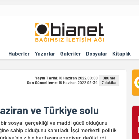
Haberler
Yazarlar
Galeriler
Dosyalar
Kitaplık
Yayın Tarihi:
16 Haziran 2022 00:00
Okuma
Son Güncelleme:
16 Haziran 2022 09:34
7 dakika
aziran ve Türkiye solu
n bir sosyal gerçekliği ve maddi gücü olduğunu,
ne sahip olduğunu kanıtladı. İşçi merkezli politik
kiye'nin zihin haritasını ebediyen değiştirdi.