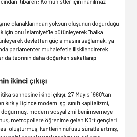
ından itibaren; Komünistler için inanılmaz
işme olanaklarından yoksun oluşunun doğurduğu
 için onu İslamiyet'le bütünleyerek "halka
ünleyerek devletten güç almasını sağlamak, ya
nda parlamenter muhalefetle ilişkilendirerek
ar da teorinin daha doğarken sakatlanıp
n ikinci çıkışı
itika sahnesine ikinci çıkışı, 27 Mayıs 1960'tan
 kırk yıl içinde modem işçi sınıfı kapitalizmi,
nın doğurmuş, modern sosyalizmi benimsemeye
şmuş, metropollere öğrenime gelen Kürt gençleri
resi oluşturmuş, kentlerin nüfusu süratle artmış,