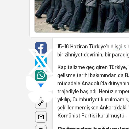
15-16 Haziran Türkiye'nin
işçi sı
bir zihniyet devrinin, bir para
Kapitalizme geç giren Türkiye
gelişme tarihi bakımından da Bat
mücadele Anadolu'da dünyanın 
trajediyle başladı. Henüz empery
yıkılıp, Cumhuriyet kurulmamış, 
şekillenmemişken Ankara'daki "
Komünist Partisi kurulmuştu.
Doğmadan boğdurulan