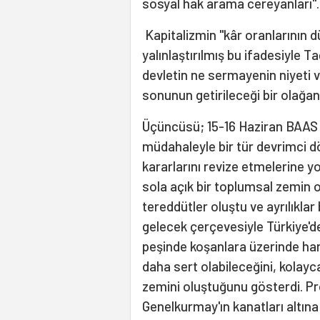
sosyal hak arama cereyanları".
Kapitalizmin "kâr oranlarının d
yalınlaştırılmış bu ifadesiyle T
devletin ne sermayenin niyeti v
sonunun getirileceği bir olağanü
Üçüncüsü; 15-16 Haziran BAAS t
müdahaleyle bir tür devrimci
kararlarını revize etmelerine 
sola açık bir toplumsal zemin 
tereddütler oluştu ve ayrılıklar
gelecek çerçevesiyle Türkiye'd
peşinde koşanlara üzerinde har
daha sert olabileceğini, kolayc
zemini oluştuğunu gösterdi. Pro
Genelkurmay'ın kanatları altın