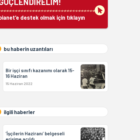
GÜÇLENDİRELİM!
bianet'e destek olmak için tıklayın
bu haberin uzantıları
Bir işçi sınıfı kazanımı olarak 15-
16 Haziran
15 Haziran 2022
ilgili haberler
‘İşçilerin Haziranı’ belgeseli
erişime açıldı