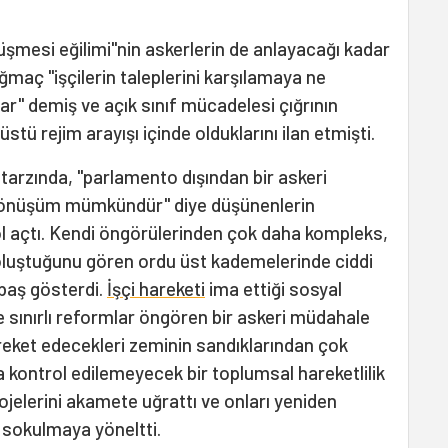
üşmesi eğilimi"nin askerlerin de anlayacağı kadar
ağmaç "işçilerin taleplerini karşılamaya ne
ar" demiş ve açık sınıf mücadelesi çığrının
stü rejim arayışı içinde olduklarını ilan etmişti.
arzında, "parlamento dışından bir askeri
 dönüşüm mümkündür" diye düşünenlerin
yol açtı. Kendi öngörülerinden çok daha kompleks,
oluştuğunu gören ordu üst kademelerinde ciddi
 baş gösterdi.
İşçi hareketi
ima ettiği sosyal
e sınırlı reformlar öngören bir askeri müdahale
eket edecekleri zeminin sandıklarından çok
a kontrol edilemeyecek bir toplumsal hareketlilik
jelerini akamete uğrattı ve onları yeniden
a sokulmaya yöneltti.