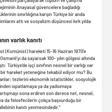
rçevesini parçalayarak toplum ve çalışma
rejiminin Anayasal güvencelere bağladığı
erinin sınırlılığına karşın Türkiye bir anda
mlarını attı ve sosyalizm düşüncesi kırk yılda
ının varlık kanıtı
ist (Komünist) hareketi 15-16 Haziran 1970'e
smanlı'yı da sayarsak 100- yılın gölgesi altında
ı: Türkiye'de işçi sınıfının nesnel bir varlığı var
l bir hareket yeteneğine tekabül ediyor mu? Bu
nlar; tezlerini ekonomik istatistikler, sosyolojik
zerinden ispatlamaya ya da yadsımaya
tartışmayı sona erdiren son derece net, nesnel,
a da felsefecilerin çokça başvurduğu bir
llebinin kanıtı yenmesindedir."