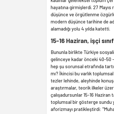
kadınlar geleneksel toplum çe
hayatına girmişlerdi. 27 Mayıs 
düşünce ve örgütlenme özgürlükl
modern düşünce tarihine de adı
alamadığı yolu 4 yılda katetti.
15-16 Haziran, işçi sınıf
Bununla birlikte Türkiye sosyal
gelinceye kadar önceki 40-50 -O
hep şu sorunsal etrafında tartışt
mı? İkincisi bu varlık toplumsa
tezler lehinde, aleyhinde konuşa
araştırmalar, teorik ilkeler ü
çalışadursunlar 15-16 Haziran 
toplumsal bir gösterge sundu y
aforizmayı pratikleştirdi: "Muha