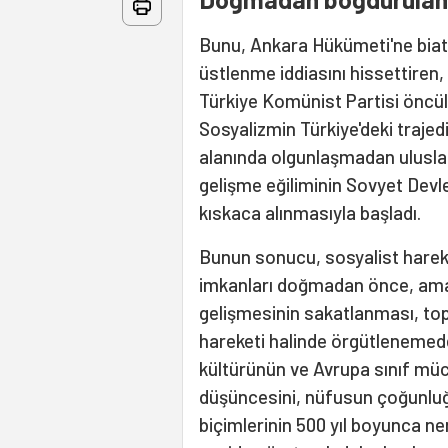
Bunu, Ankara Hükümeti'ne biat 
üstlenme iddiasını hissettiren,
Türkiye Komünist Partisi öncül
Sosyalizmin Türkiye'deki trajed
alanında olgunlaşmadan uluslar
gelişme eğiliminin Sovyet Devlet
kıskaca alınmasıyla başladı.
Bunun sonucu, sosyalist hareke
imkanları doğmadan önce, amans
gelişmesinin sakatlanması, toplum
hareketi halinde örgütlenemed
kültürünün ve Avrupa sınıf müc
düşüncesini, nüfusun çoğunluğ
biçimlerinin 500 yıl boyunca ne