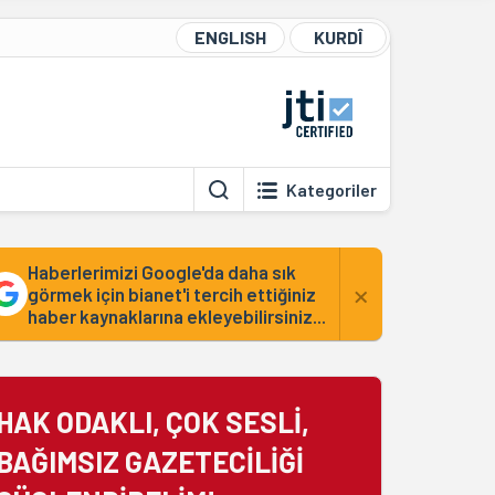
ENGLISH
KURDÎ
Kategoriler
Haberlerimizi Google'da daha sık
×
görmek için bianet'i tercih ettiğiniz
haber kaynaklarına ekleyebilirsiniz...
HAK ODAKLI, ÇOK SESLİ,
BAĞIMSIZ GAZETECİLİĞİ