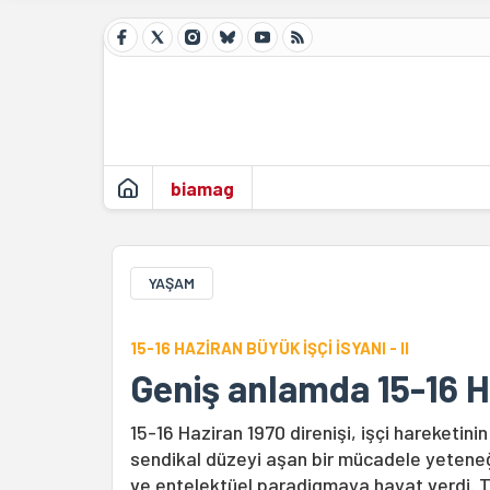
biamag
YAŞAM
15-16 HAZİRAN BÜYÜK İŞÇİ İSYANI - II
Geniş anlamda 15-16 H
15-16 Haziran 1970 direnişi, işçi hareketini
sendikal düzeyi aşan bir mücadele yeteneği
ve entelektüel paradigmaya hayat verdi. Tür