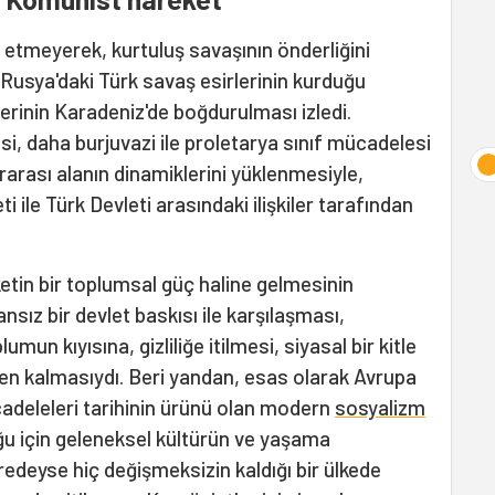
etmeyerek, kurtuluş savaşının önderliğini
 Rusya'daki Türk savaş esirlerinin kurduğu
erinin Karadeniz'de boğdurulması izledi.
isi, daha burjuvazi ile proletarya sınıf mücadelesi
arası alanın dinamiklerini yüklenmesiyle,
i ile Türk Devleti arasındaki ilişkiler tarafından
tin bir toplumsal güç haline gelmesinin
ız bir devlet baskısı ile karşılaşması,
un kıyısına, gizliliğe itilmesi, siyasal bir kitle
en kalmasıydı. Beri yandan, esas olarak Avrupa
adeleleri tarihinin ürünü olan modern
sosyalizm
u için geleneksel kültürün ve yaşama
redeyse hiç değişmeksizin kaldığı bir ülkede