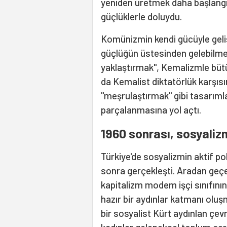
yeniden üretmek daha başlangıc
güçlüklerle doluydu.
Komünizmin kendi gücüyle gel
güçlüğün üstesinden gelebilmek
yaklaştırmak", Kemalizmle büt
da Kemalist diktatörlük karşısı
"meşrulaştırmak" gibi tasarıml
parçalanmasına yol açtı.
1960 sonrası, sosyalizmi
Türkiye'de sosyalizmin aktif pol
sonra gerçekleşti. Aradan geçen
kapitalizm modem işçi sınıfı
hazır bir aydınlar katmanı olu
bir sosyalist Kürt aydınlan çev