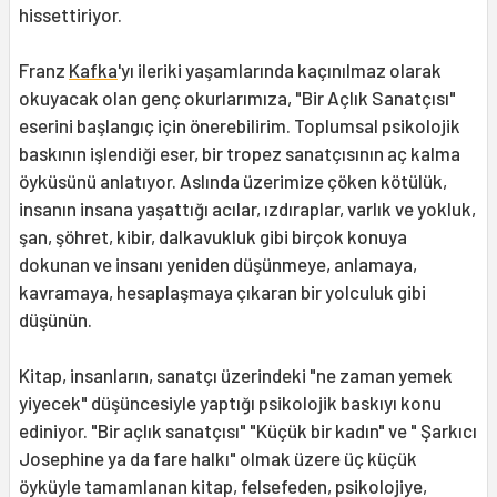
hissettiriyor.
Franz
Kafka
'yı ileriki yaşamlarında kaçınılmaz olarak
okuyacak olan genç okurlarımıza, "Bir Açlık Sanatçısı"
eserini başlangıç için önerebilirim. Toplumsal psikolojik
baskının işlendiği eser, bir tropez sanatçısının aç kalma
öyküsünü anlatıyor. Aslında üzerimize çöken kötülük,
insanın insana yaşattığı acılar, ızdıraplar, varlık ve yokluk,
şan, şöhret, kibir, dalkavukluk gibi birçok konuya
dokunan ve insanı yeniden düşünmeye, anlamaya,
kavramaya, hesaplaşmaya çıkaran bir yolculuk gibi
düşünün.
Kitap, insanların, sanatçı üzerindeki "ne zaman yemek
yiyecek" düşüncesiyle yaptığı psikolojik baskıyı konu
ediniyor. "Bir açlık sanatçısı" "Küçük bir kadın" ve " Şarkıcı
Josephine ya da fare halkı" olmak üzere üç küçük
öyküyle tamamlanan kitap, felsefeden, psikolojiye,